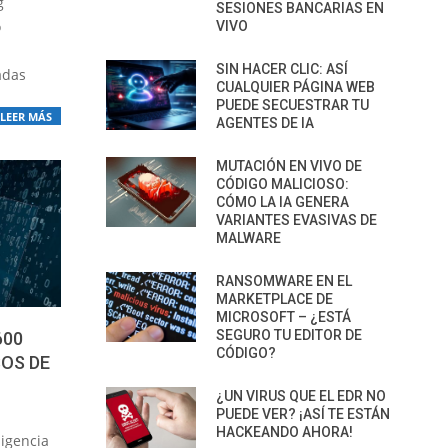
g
SESIONES BANCARIAS EN
o
VIVO
SIN HACER CLIC: ASÍ
adas
CUALQUIER PÁGINA WEB
PUEDE SECUESTRAR TU
LEER MÁS
AGENTES DE IA
MUTACIÓN EN VIVO DE
CÓDIGO MALICIOSO:
CÓMO LA IA GENERA
VARIANTES EVASIVAS DE
MALWARE
RANSOMWARE EN EL
MARKETPLACE DE
MICROSOFT – ¿ESTÁ
SEGURO TU EDITOR DE
600
CÓDIGO?
OS DE
¿UN VIRUS QUE EL EDR NO
PUEDE VER? ¡ASÍ TE ESTÁN
HACKEANDO AHORA!
ligencia