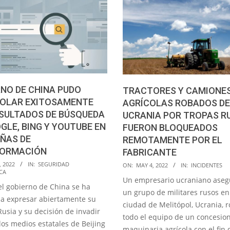
NO DE CHINA PUDO
TRACTORES Y CAMIONE
OLAR EXITOSAMENTE
AGRÍCOLAS ROBADOS DE
ESULTADOS DE BÚSQUEDA
UCRANIA POR TROPAS R
GLE, BING Y YOUTUBE EN
FUERON BLOQUEADOS
ÑAS DE
REMOTAMENTE POR EL
FORMACIÓN
FABRICANTE
2022-
, 2022
IN:
SEGURIDAD
ON:
MAY 4, 2022
IN:
INCIDENTES
CA
05-
Un empresario ucraniano aseg
l gobierno de China se ha
04
un grupo de militares rusos en
o a expresar abiertamente su
ciudad de Melitópol, Ucrania, 
usia y su decisión de invadir
todo el equipo de un concesio
los medios estatales de Beijing
maquinaria agrícola con el fin 