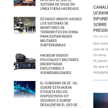
DESPUÉS DE QUE EL
SISTEMA DE VISAS EN
CANALE
LÍNEA FUERA HACKEADO
UCRAN
DIFUND
ESTADOS UNIDOS HACKEO
LOS SISTEMAS DE
SOBRE 
MONITOREO DE
PRESI
TERREMOTOS EN CHINA
2022-
PARA ESPIAR BASES
ON:
JULY 2
MILITARES
07-
Dos esta
SUBTERRÁNEAS
22
una de l
Ucrania,
HACKEAR RADIOS
POLICIALES Y MILITARES
el jueves
ENCRIPTADAS
de que e
EXPLOTANDO 5
Volodym
VULNERABILIDADES
EL GOBIERNO DE EE. UU.
QUIERE ESTA NUEVA
ETIQUETA EN LOS
DISPOSITIVOS IOT
SEGUROS O QUIERE
DESALENTAR EL USO DE