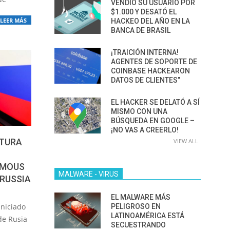
VENDIÓ SU USUARIO POR
$1.000 Y DESATÓ EL
LEER MÁS
HACKEO DEL AÑO EN LA
BANCA DE BRASIL
¡TRAICIÓN INTERNA!
AGENTES DE SOPORTE DE
COINBASE HACKEARON
DATOS DE CLIENTES”
EL HACKER SE DELATÓ A SÍ
MISMO CON UNA
BÚSQUEDA EN GOOGLE –
¡NO VAS A CREERLO!
CTURA
VIEW ALL
YMOUS
MALWARE - VIRUS
RUSSIA
EL MALWARE MÁS
niciado
PELIGROSO EN
LATINOAMÉRICA ESTÁ
 de Rusia
SECUESTRANDO