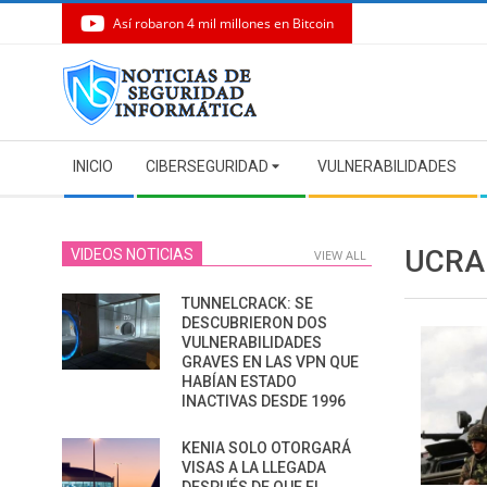
Así robaron 4 mil millones en Bitcoin
Skip
to
content
Secondary
INICIO
CIBERSEGURIDAD
VULNERABILIDADES
Navigation
Menu
UCRA
VIDEOS NOTICIAS
VIEW ALL
TUNNELCRACK: SE
DESCUBRIERON DOS
VULNERABILIDADES
GRAVES EN LAS VPN QUE
HABÍAN ESTADO
INACTIVAS DESDE 1996
KENIA SOLO OTORGARÁ
VISAS A LA LLEGADA