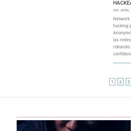
HACKE
2022-
ON:
APRIL 
04-
Network 
07
hacking 
Anonymo
las redes
robando 
confidenc
POSTS
1
2
3
PAGIN