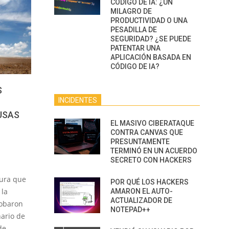
CÓDIGO DE IA: ¿UN
MILAGRO DE
PRODUCTIVIDAD O UNA
PESADILLA DE
SEGURIDAD? ¿SE PUEDE
PATENTAR UNA
APLICACIÓN BASADA EN
CÓDIGO DE IA?
S
INCIDENTES
USAS
EL MASIVO CIBERATAQUE
CONTRA CANVAS QUE
PRESUNTAMENTE
TERMINÓ EN UN ACUERDO
SECRETO CON HACKERS
ura que
POR QUÉ LOS HACKERS
 la
AMARON EL AUTO-
ACTUALIZADOR DE
robaron
NOTEPAD++
nario de
de