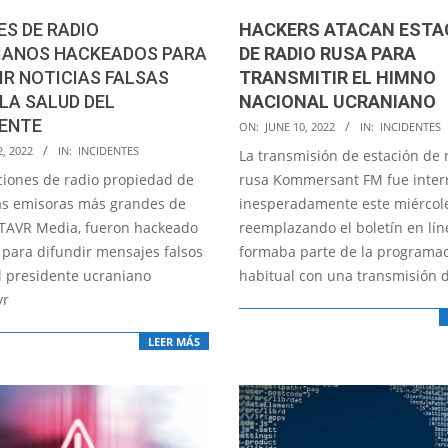
S DE RADIO
HACKERS ATACAN ESTA
IANOS HACKEADOS PARA
DE RADIO RUSA PARA
IR NOTICIAS FALSAS
TRANSMITIR EL HIMNO
LA SALUD DEL
NACIONAL UCRANIANO
DENTE
2022-
ON:
JUNE 10, 2022
IN:
INCIDENTES
06-
2, 2022
IN:
INCIDENTES
La transmisión de estación de 
10
ciones de radio propiedad de
rusa Kommersant FM fue inte
as emisoras más grandes de
inesperadamente este miércole
 TAVR Media, fueron hackeado
reemplazando el boletín en lí
 para difundir mensajes falsos
formaba parte de la programa
l presidente ucraniano
habitual con una transmisión 
yr
LEER MÁS