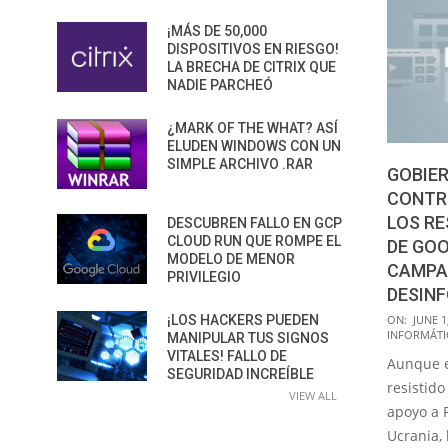
¡MÁS DE 50,000
DISPOSITIVOS EN RIESGO!
LA BRECHA DE CITRIX QUE
NADIE PARCHEÓ
¿MARK OF THE WHAT? ASÍ
ELUDEN WINDOWS CON UN
SIMPLE ARCHIVO .RAR
GOBIER
CONTR
LOS R
DESCUBREN FALLO EN GCP
CLOUD RUN QUE ROMPE EL
DE GOO
MODELO DE MENOR
CAMPA
PRIVILEGIO
DESIN
2022-
¡LOS HACKERS PUEDEN
ON:
JUNE 1
INFORMÁTI
MANIPULAR TUS SIGNOS
06-
VITALES! FALLO DE
Aunque e
01
SEGURIDAD INCREÍBLE
resistid
VIEW ALL
apoyo a R
Ucrania, 