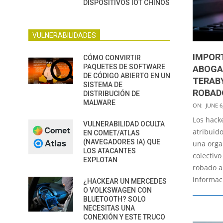
DISPOSITIVOS IOT CHINOS
VULNERABILIDADES
IMPOR
CÓMO CONVIRTIR
PAQUETES DE SOFTWARE
ABOGA
DE CÓDIGO ABIERTO EN UN
TERAB
SISTEMA DE
ROBAD
DISTRIBUCIÓN DE
MALWARE
2022-
ON:
JUNE 6
06-
Los hack
VULNERABILIDAD OCULTA
06
atribuid
EN COMET/ATLAS
(NAVEGADORES IA) QUE
una organ
LOS ATACANTES
colectivo
EXPLOTAN
robado a
informac
¿HACKEAR UN MERCEDES
O VOLKSWAGEN CON
BLUETOOTH? SOLO
NECESITAS UNA
CONEXIÓN Y ESTE TRUCO