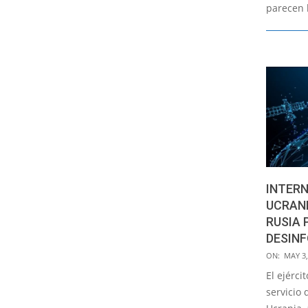
parecen 
INTERN
UCRANI
RUSIA 
DESIN
2022-
ON:
MAY 3,
05-
El ejérci
03
servicio 