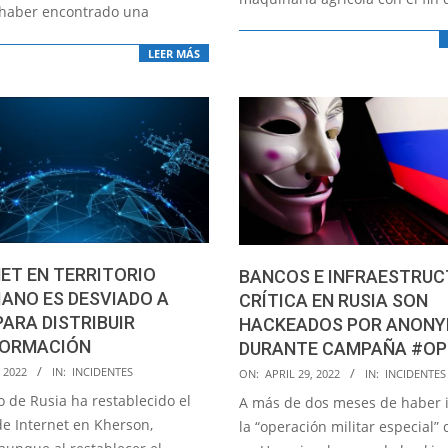
haber encontrado una
LEER MÁS
ET EN TERRITORIO
BANCOS E INFRAESTRU
ANO ES DESVIADO A
CRÍTICA EN RUSIA SON
PARA DISTRIBUIR
HACKEADOS POR ANON
FORMACIÓN
DURANTE CAMPAÑA #OP
2022-
 2022
IN:
INCIDENTES
ON:
APRIL 29, 2022
IN:
INCIDENTES
04-
to de Rusia ha restablecido el
A más de dos meses de haber i
29
de Internet en Kherson,
la “operación militar especial”