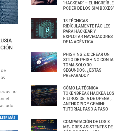
‘HACKEAR’ — EL INCREÍBLE
PODER DE LOS SIM BOXES”
13 TÉCNICAS
RIDÍCULAMENTE FÁCILES
PARA HACKEAR Y
EXPLOTAR NAVEGADORES
USIA
DE IA AGÉNTICA
ACIÓN
PHISHING 2.0:CREAR UN
SITIO DE PHISHING CON IA
TOMA SOLO 30
 de
SEGUNDOS. ¿ESTÁS
PREPARADO?
ios
CÓMO LA TÉCNICA
nazas no
TOKENBREAK HACKEA LOS
on el
FILTROS DE IA DE OPENAI,
ANTHROPIC Y GEMINI:
dactado
TUTORIAL PASO A PASO
LEER MÁS
COMPARACIÓN DE LOS 8
MEJORES ASISTENTES DE