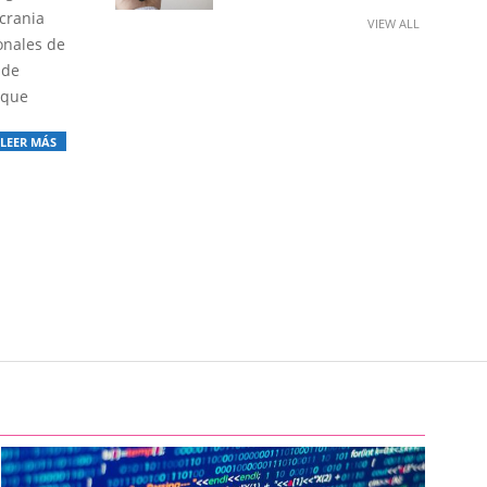
crania
VIEW ALL
onales de
 de
 que
LEER MÁS