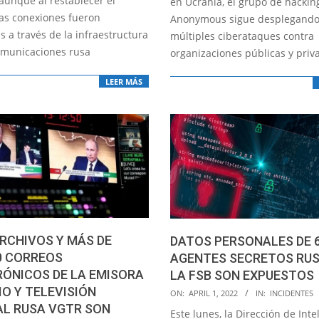
aunque al restablecer el
en Ucrania, el grupo de hackin
las conexiones fueron
Anonymous sigue desplegand
 a través de la infraestructura
múltiples ciberataques contra
omunicaciones rusa
organizaciones públicas y priv
LEER MÁS
ARCHIVOS Y MÁS DE
DATOS PERSONALES DE 
0 CORREOS
AGENTES SECRETOS RUS
ÓNICOS DE LA EMISORA
LA FSB SON EXPUESTOS
IO Y TELEVISIÓN
2022-
ON:
APRIL 1, 2022
IN:
INCIDENTES
AL RUSA VGTR SON
04-
Este lunes, la Dirección de Inte