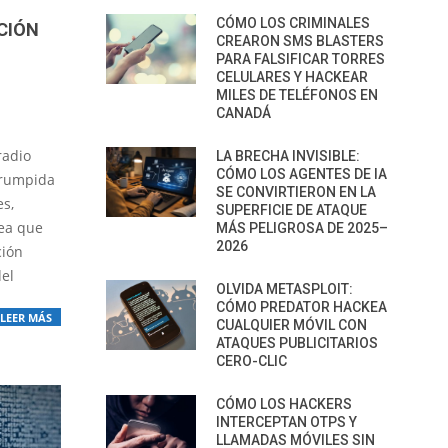
CÓMO LOS CRIMINALES
CIÓN
CREARON SMS BLASTERS
PARA FALSIFICAR TORRES
CELULARES Y HACKEAR
MILES DE TELÉFONOS EN
CANADÁ
radio
LA BRECHA INVISIBLE:
CÓMO LOS AGENTES DE IA
rrumpida
SE CONVIRTIERON EN LA
s,
SUPERFICIE DE ATAQUE
nea que
MÁS PELIGROSA DE 2025–
2026
ción
del
OLVIDA METASPLOIT:
CÓMO PREDATOR HACKEA
LEER MÁS
CUALQUIER MÓVIL CON
ATAQUES PUBLICITARIOS
CERO-CLIC
CÓMO LOS HACKERS
INTERCEPTAN OTPS Y
LLAMADAS MÓVILES SIN