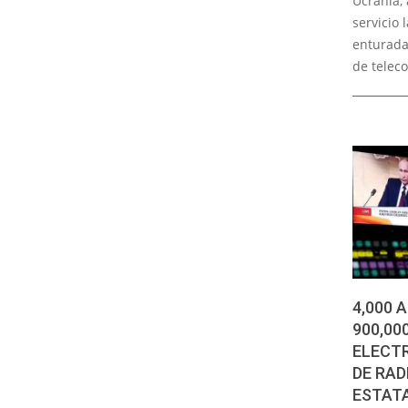
Ucrania, 
servicio 
enturadas
de telec
4,000 
900,00
ELECTR
DE RAD
ESTAT