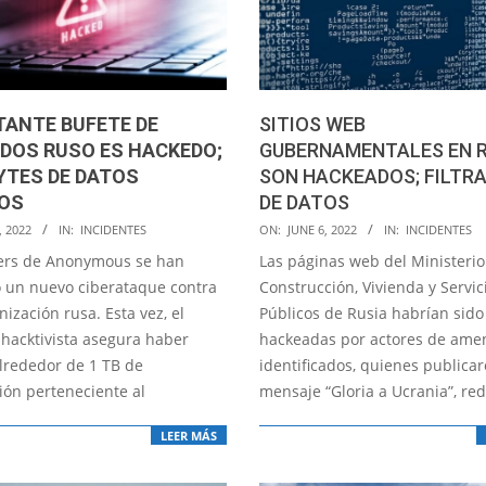
TANTE BUFETE DE
SITIOS WEB
DOS RUSO ES HACKEDO;
GUBERNAMENTALES EN R
YTES DE DATOS
SON HACKEADOS; FILTR
OS
DE DATOS
2022-
, 2022
IN:
INCIDENTES
ON:
JUNE 6, 2022
IN:
INCIDENTES
06-
ers de Anonymous se han
Las páginas web del Ministerio
06
o un nuevo ciberataque contra
Construcción, Vivienda y Servic
ización rusa. Esta vez, el
Públicos de Rusia habrían sido
 hacktivista asegura haber
hackeadas por actores de ame
lrededor de 1 TB de
identificados, quienes publicar
ión perteneciente al
mensaje “Gloria a Ucrania”, re
LEER MÁS