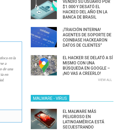
VENDIÓ SU USUARIO POR
$1.000 Y DESATÓ EL
HACKEO DEL AÑO EN LA
BANCA DE BRASIL
¡TRAICIÓN INTERNA!
AGENTES DE SOPORTE DE
COINBASE HACKEARON
DATOS DE CLIENTES”
EL HACKER SE DELATÓ A SÍ
nfoca en la
MISMO CON UNA
rse a
BÚSQUEDA EN GOOGLE –
ro de una
¡NO VAS A CREERLO!
cia en
VIEW ALL
al.
MALWARE - VIRUS
EL MALWARE MÁS
PELIGROSO EN
LATINOAMÉRICA ESTÁ
SECUESTRANDO