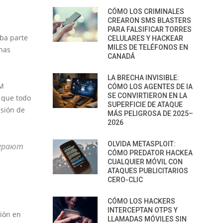
CÓMO LOS CRIMINALES
CREARON SMS BLASTERS
PARA FALSIFICAR TORRES
ba parte
CELULARES Y HACKEAR
MILES DE TELÉFONOS EN
nas
CANADÁ
LA BRECHA INVISIBLE:
FM
CÓMO LOS AGENTES DE IA
SE CONVIRTIERON EN LA
 que todo
SUPERFICIE DE ATAQUE
isión de
MÁS PELIGROSA DE 2025–
2026
OLVIDA METASPLOIT:
грают
CÓMO PREDATOR HACKEA
CUALQUIER MÓVIL CON
ATAQUES PUBLICITARIOS
CERO-CLIC
CÓMO LOS HACKERS
INTERCEPTAN OTPS Y
ión en
LLAMADAS MÓVILES SIN