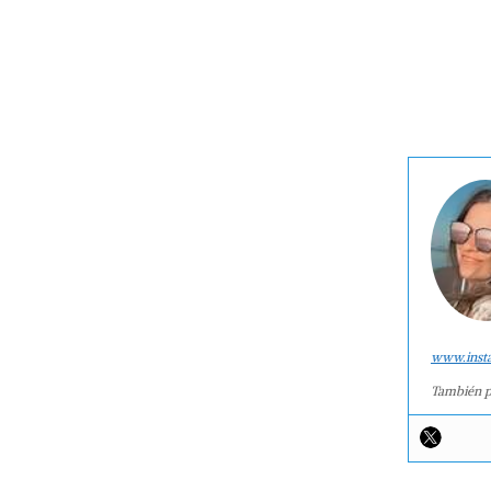
www.inst
También p