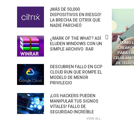
¡MÁS DE 50,000
DISPOSITIVOS EN RIESGO!
LA BRECHA DE CITRIX QUE
NADIE PARCHEÓ
¿MARK OF THE WHAT? ASÍ
ÓMO LAVAR EL CEREBRO A
CÓMO LOS CRIMINALES
LA BRECHA
ELUDEN WINDOWS CON UN
OS NAVEGADORES CON IA
CREARON SMS BLASTERS
LOS AG
SIMPLE ARCHIVO .RAR
PARA ROBAR SECRETOS
PARA FALSIFICAR TORRES
CONVI
CELULARES Y HACKEAR MILES
SUPERFIC
DE TELÉFONOS EN CANADÁ
PELIGRO
DESCUBREN FALLO EN GCP
CLOUD RUN QUE ROMPE EL
MODELO DE MENOR
PRIVILEGIO
¡LOS HACKERS PUEDEN
MANIPULAR TUS SIGNOS
VITALES! FALLO DE
SEGURIDAD INCREÍBLE
VIEW ALL