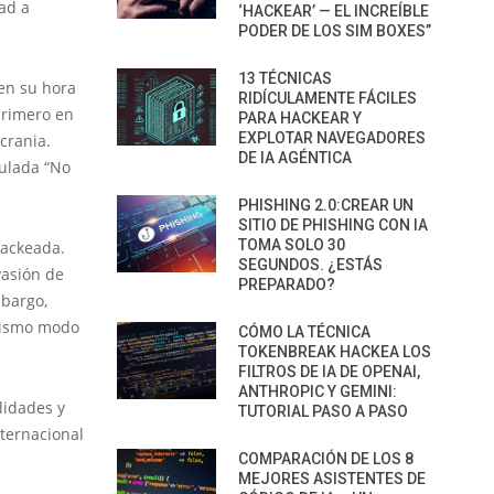
ad a
‘HACKEAR’ — EL INCREÍBLE
PODER DE LOS SIM BOXES”
13 TÉCNICAS
 en su hora
RIDÍCULAMENTE FÁCILES
 primero en
PARA HACKEAR Y
EXPLOTAR NAVEGADORES
crania.
DE IA AGÉNTICA
tulada “No
PHISHING 2.0:CREAR UN
SITIO DE PHISHING CON IA
TOMA SOLO 30
hackeada.
SEGUNDOS. ¿ESTÁS
vasión de
PREPARADO?
mbargo,
mismo modo
CÓMO LA TÉCNICA
TOKENBREAK HACKEA LOS
FILTROS DE IA DE OPENAI,
ANTHROPIC Y GEMINI:
lidades y
TUTORIAL PASO A PASO
nternacional
COMPARACIÓN DE LOS 8
MEJORES ASISTENTES DE