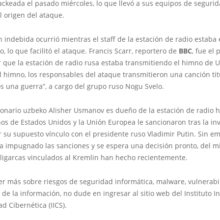
ackeada el pasado miércoles, lo que llevó a sus equipos de segurid
l origen del ataque.
n indebida ocurrió mientras el staff de la estación de radio estaba
, lo que facilitó el ataque. Francis Scarr, reportero de
BBC
, fue el
 que la estación de radio rusa estaba transmitiendo el himno de U
 himno, los responsables del ataque transmitieron una canción ti
s una guerra”, a cargo del grupo ruso Nogu Svelo.
llonario uzbeko Alisher Usmanov es dueño de la estación de radio 
os de Estados Unidos y la Unión Europea le sancionaron tras la in
 su supuesto vínculo con el presidente ruso Vladimir Putin. Sin e
 impugnado las sanciones y se espera una decisión pronto, del 
oligarcas vinculados al Kremlin han hecho recientemente.
er más sobre riesgos de seguridad informática, malware, vulnerabi
 de la información, no dude en ingresar al sitio web del Instituto I
d Cibernética (IICS).