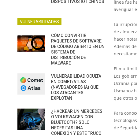
DISPOSITIVOS IOT CHINOS
línea fue h
averiguar e
VULNERABILIDADES
La irrupció
de almuerzo
CÓMO CONVIRTIR
hacer notar
PAQUETES DE SOFTWARE
Además del
DE CÓDIGO ABIERTO EN UN
SISTEMA DE
necesitamo
DISTRIBUCIÓN DE
MALWARE
El multimi
Los gobiern
VULNERABILIDAD OCULTA
EN COMET/ATLAS
Ucrania por
(NAVEGADORES IA) QUE
Usmanov ha
LOS ATACANTES
que otros 
EXPLOTAN
¿HACKEAR UN MERCEDES
Para conoc
O VOLKSWAGEN CON
tecnologías
BLUETOOTH? SOLO
de Segurida
NECESITAS UNA
CONEXIÓN Y ESTE TRUCO