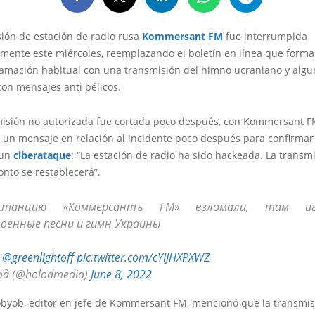
sión de estación de radio rusa
Kommersant FM
fue interrumpida
mente este miércoles, reemplazando el boletín en línea que forma
ramación habitual con una transmisión del himno ucraniano y algu
on mensajes anti bélicos.
misión no autorizada fue cortada poco después, con Kommersant 
 un mensaje en relación al incidente poco después para confirmar
 un
ciberataque
: “La estación de radio ha sido hackeada. La transm
onto se restablecerá”.
останцию «Коммерсантъ FM» взломали, там и
оенные песни и гимн Украины
:
@greenlightoff
pic.twitter.com/cYIJHXPXWZ
од (@holodmedia)
June 8, 2022
obyob, editor en jefe de Kommersant FM, mencionó que la transmis