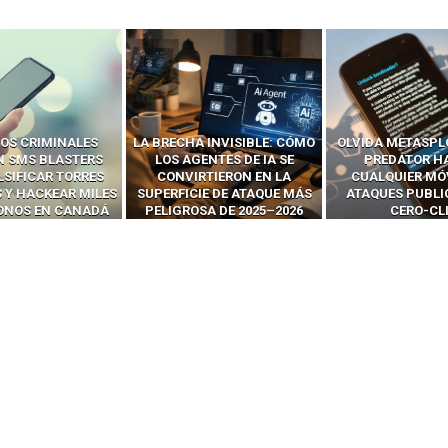
 INVISIBLE: CÓMO
OLVIDA METASPLOIT: CÓMO
CÓMO LOS HA
ENTES DE IA SE
PREDATOR HACKEA
INTERCEPTAN 
RTIERON EN LA
CUALQUIER MÓVIL CON
LLAMADAS MÓVI
IE DE ATAQUE MÁS
ATAQUES PUBLICITARIOS
‘HACKEAR’ — EL 
SA DE 2025–2026
CERO-CLIC
PODER DE LOS S