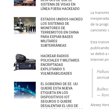
DESPUÉS DE QUE EL
SISTEMA DE VISAS EN
LÍNEA FUERA HACKEADO
La transmi
inesperada
ESTADOS UNIDOS HACKEO
LOS SISTEMAS DE
de la prog
MONITOREO DE
canciones c
TERREMOTOS EN CHINA
PARA ESPIAR BASES
MILITARES
Esta trans
SUBTERRÁNEAS
publicando
se debió a
HACKEAR RADIOS
Internet pr
POLICIALES Y MILITARES
ENCRIPTADAS
EXPLOTANDO 5
Ради
VULNERABILIDADES
антив
EL GOBIERNO DE EE. UU.
QUIERE ESTA NUEVA
Видео
ETIQUETA EN LOS
— Хол
DISPOSITIVOS IOT
SEGUROS O QUIERE
Alexey Vor
DESALENTAR EL USO DE