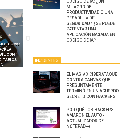
CÓDIGO DE IA: ¿UN
MILAGRO DE
PRODUCTIVIDAD O UNA
PESADILLA DE
SEGURIDAD? ¿SE PUEDE
PATENTAR UNA
APLICACIÓN BASADA EN
CÓDIGO DE IA?
CKERS
13 TÉCNICAS
CÓMO LOS HACKERS
OTPS Y
RIDÍCULAMENTE FÁCILES
MANIPULAN GITHUB
LES SIN
PARA HACKEAR Y EXPLOTAR
COPILOT DENTRO DE VS C
INCREÍBLE
NAVEGADORES DE IA
INCIDENTES
IM BOXES”
AGÉNTICA
EL MASIVO CIBERATAQUE
CONTRA CANVAS QUE
PRESUNTAMENTE
TERMINÓ EN UN ACUERDO
SECRETO CON HACKERS
POR QUÉ LOS HACKERS
AMARON EL AUTO-
ACTUALIZADOR DE
NOTEPAD++