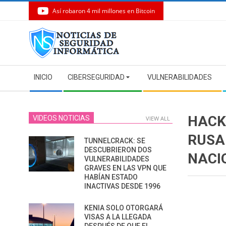
Así robaron 4 mil millones en Bitcoin
Skip
to
content
Secondary
INICIO
CIBERSEGURIDAD
VULNERABILIDADES
Navigation
Menu
HACK
VIDEOS NOTICIAS
VIEW ALL
RUSA
TUNNELCRACK: SE
DESCUBRIERON DOS
NACI
VULNERABILIDADES
GRAVES EN LAS VPN QUE
HABÍAN ESTADO
INACTIVAS DESDE 1996
KENIA SOLO OTORGARÁ
VISAS A LA LLEGADA