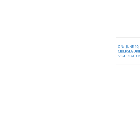
2022-
ON:
JUNE 10,
06-
CIBERSEGUR
10
SEGURIDAD 