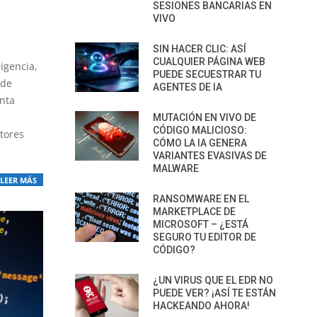
SESIONES BANCARIAS EN
VIVO
SIN HACER CLIC: ASÍ
CUALQUIER PÁGINA WEB
igencia,
PUEDE SECUESTRAR TU
 de
AGENTES DE IA
enta
MUTACIÓN EN VIVO DE
CÓDIGO MALICIOSO:
ctores
CÓMO LA IA GENERA
VARIANTES EVASIVAS DE
MALWARE
LEER MÁS
RANSOMWARE EN EL
MARKETPLACE DE
MICROSOFT – ¿ESTÁ
SEGURO TU EDITOR DE
CÓDIGO?
¿UN VIRUS QUE EL EDR NO
PUEDE VER? ¡ASÍ TE ESTÁN
HACKEANDO AHORA!