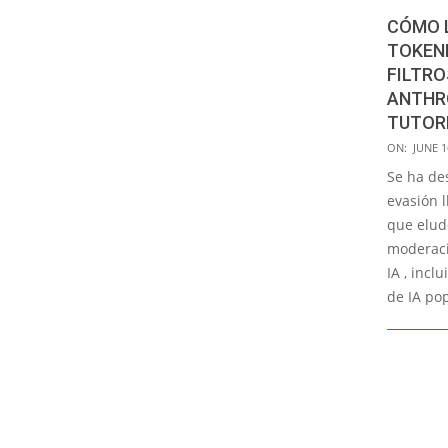
CÓMO 
TOKEN
FILTRO
ANTHRO
TUTORI
2025-
ON:
JUNE 1
06-
Se ha de
16
evasión 
que elud
moderaci
IA , incl
de IA pop