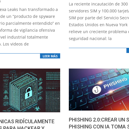
S
La reciente incautación de 300
02
llexa Leaks han transformado a
servidores SIM y 100.000 tarjet
 de un “producto de spyware
SIM por parte del Servicio Secr
io parcialmente entendido” en
Estados Unidos en Nueva York
aforma de vigilancia ofensiva
relieve un creciente problema
vel industrial totalmente
seguridad nacional: la
 Los videos de
LEER MÁS
PHISHING 2.0:CREAR UN S
NICAS RIDÍCULAMENTE
PHISHING CON IA TOMA 
S PARA HACKEAR Y