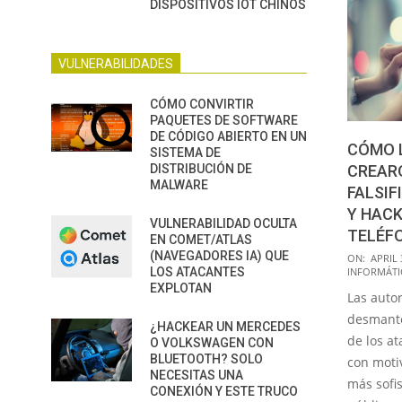
DISPOSITIVOS IOT CHINOS
VULNERABILIDADES
CÓMO CONVIRTIR
PAQUETES DE SOFTWARE
DE CÓDIGO ABIERTO EN UN
CÓMO 
SISTEMA DE
DISTRIBUCIÓN DE
CREAR
MALWARE
FALSIF
Y HACK
VULNERABILIDAD OCULTA
TELÉF
EN COMET/ATLAS
2026-
(NAVEGADORES IA) QUE
ON:
APRIL 
LOS ATACANTES
INFORMÁTI
04-
EXPLOTAN
Las auto
30
desmante
¿HACKEAR UN MERCEDES
de los a
O VOLKSWAGEN CON
BLUETOOTH? SOLO
con moti
NECESITAS UNA
más sofi
CONEXIÓN Y ESTE TRUCO