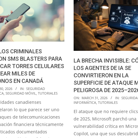
LOS CRIMINALES
ON SMS BLASTERS PARA
LA BRECHA INVISIBLE: 
ICAR TORRES CELULARES
LOS AGENTES DE IA SE
EAR MILES DE
CONVIRTIERON EN LA
ONOS EN CANADÁ
SUPERFICIE DE ATAQUE 
30, 2026
IN:
SEGURIDAD
PELIGROSA DE 2025–202
CA
,
SEGURIDAD MÓVIL
,
TUTORIALES
2026-
ON:
MARCH 31, 2026
IN:
SEGURID
ridades canadienses
INFORMÁTICA
,
TUTORIALES
03-
laron lo que parece ser uno
El ataque que no requiere clics
31
taques de telecomunicaciones
de 2025, Microsoft parchó una
vación financiera técnicamente
vulnerabilidad crítica en Micro
sticados documentados
Copilot, una que sus descubri