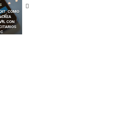
CKERS
13 TÉCNICAS
CÓMO LOS HACKERS
OTPS Y
RIDÍCULAMENTE FÁCILES
MANIPULAN GITHUB
LES SIN
PARA HACKEAR Y EXPLOTAR
COPILOT DENTRO DE VS C
INCREÍBLE
NAVEGADORES DE IA
IM BOXES”
AGÉNTICA