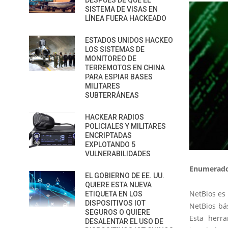
DESPUÉS DE QUE EL
SISTEMA DE VISAS EN
LÍNEA FUERA HACKEADO
ESTADOS UNIDOS HACKEO
LOS SISTEMAS DE
MONITOREO DE
TERREMOTOS EN CHINA
PARA ESPIAR BASES
MILITARES
SUBTERRÁNEAS
HACKEAR RADIOS
POLICIALES Y MILITARES
ENCRIPTADAS
EXPLOTANDO 5
VULNERABILIDADES
Enumerado
EL GOBIERNO DE EE. UU.
QUIERE ESTA NUEVA
NetBios es
ETIQUETA EN LOS
DISPOSITIVOS IOT
NetBios bá
SEGUROS O QUIERE
Esta herr
DESALENTAR EL USO DE