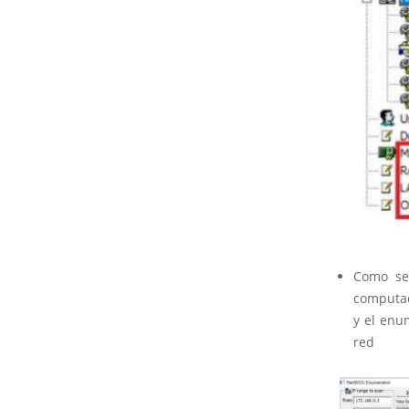
Como se
computad
y el enu
red