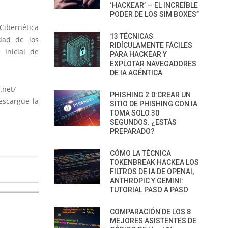
‘HACKEAR’ — EL INCREÍBLE
PODER DE LOS SIM BOXES”
Cibernética
13 TÉCNICAS
dad de los
RIDÍCULAMENTE FÁCILES
 inicial de
PARA HACKEAR Y
EXPLOTAR NAVEGADORES
DE IA AGÉNTICA
.net/
PHISHING 2.0:CREAR UN
escargue la
SITIO DE PHISHING CON IA
TOMA SOLO 30
SEGUNDOS. ¿ESTÁS
PREPARADO?
CÓMO LA TÉCNICA
TOKENBREAK HACKEA LOS
FILTROS DE IA DE OPENAI,
ANTHROPIC Y GEMINI:
TUTORIAL PASO A PASO
COMPARACIÓN DE LOS 8
MEJORES ASISTENTES DE