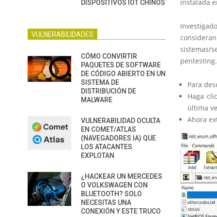
instalada e
DISPOSITIVOS IOT CHINOS
Investiga
VULNERABILIDADES
considera
sistemas/s
CÓMO CONVIRTIR
pentesting.
PAQUETES DE SOFTWARE
DE CÓDIGO ABIERTO EN UN
SISTEMA DE
Para des
DISTRIBUCIÓN DE
Haga cl
MALWARE
última ve
Ahora ex
VULNERABILIDAD OCULTA
EN COMET/ATLAS
(NAVEGADORES IA) QUE
LOS ATACANTES
EXPLOTAN
¿HACKEAR UN MERCEDES
O VOLKSWAGEN CON
BLUETOOTH? SOLO
NECESITAS UNA
CONEXIÓN Y ESTE TRUCO