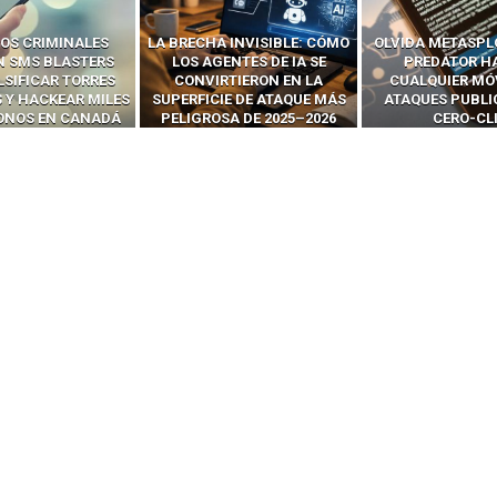
 INVISIBLE: CÓMO
OLVIDA METASPLOIT: CÓMO
CÓMO LOS HA
ENTES DE IA SE
PREDATOR HACKEA
INTERCEPTAN 
RTIERON EN LA
CUALQUIER MÓVIL CON
LLAMADAS MÓVI
IE DE ATAQUE MÁS
ATAQUES PUBLICITARIOS
‘HACKEAR’ — EL 
SA DE 2025–2026
CERO-CLIC
PODER DE LOS S