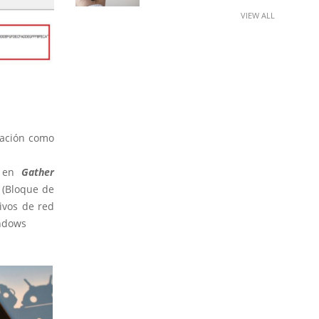
VIEW ALL
mación como
d
c en
Gather
 (Bloque de
ivos de red
indows