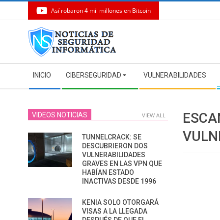
Así robaron 4 mil millones en Bitcoin
Skip
to
content
Secondary
INICIO
CIBERSEGURIDAD
VULNERABILIDADES
Navigation
Menu
ESCA
VIDEOS NOTICIAS
VIEW ALL
VULN
TUNNELCRACK: SE
DESCUBRIERON DOS
VULNERABILIDADES
GRAVES EN LAS VPN QUE
HABÍAN ESTADO
INACTIVAS DESDE 1996
KENIA SOLO OTORGARÁ
VISAS A LA LLEGADA