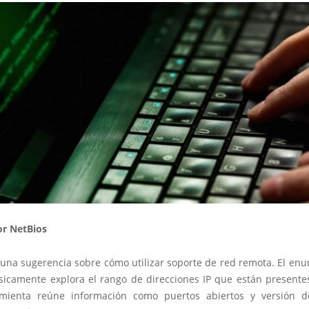
r NetBios
 una sugerencia sobre cómo utilizar soporte de red remota. El en
sicamente explora el rango de direcciones IP que están presentes
amienta reúne información como puertos abiertos y versión 