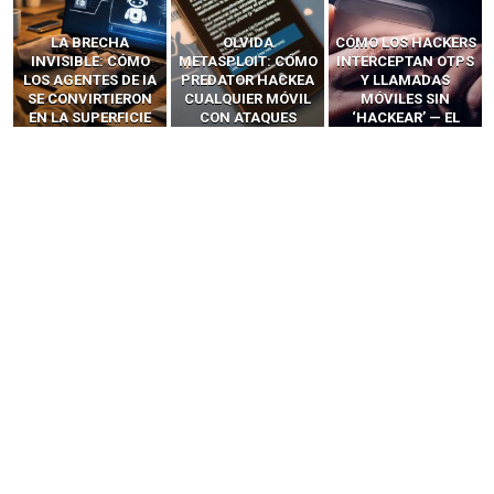
LA BRECHA
OLVIDA
CÓMO LOS HACKERS
INVISIBLE: CÓMO
METASPLOIT: CÓMO
INTERCEPTAN OTPS
LOS AGENTES DE IA
PREDATOR HACKEA
Y LLAMADAS
SE CONVIRTIERON
CUALQUIER MÓVIL
MÓVILES SIN
EN LA SUPERFICIE
CON ATAQUES
‘HACKEAR’ — EL
DE ATAQUE MÁS
PUBLICITARIOS
INCREÍBLE PODER DE
PELIGROSA DE
CERO-CLIC
LOS SIM BOXES”
2025–2026