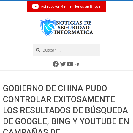
Así robaron 4 mil millones en Bitcoin
Skip
to
content
Search
Secondary
Facebook
Twitter
YouTube
Telegram
Navigation
Menu
GOBIERNO DE CHINA PUDO
CONTROLAR EXITOSAMENTE
LOS RESULTADOS DE BÚSQUEDA
DE GOOGLE, BING Y YOUTUBE EN
CAMPAÑAS DE