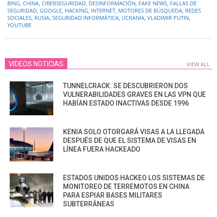
BING
,
CHINA
,
CIBERSEGURIDAD
,
DESINFORMACIÓN
,
FAKE NEWS
,
FALLAS DE
01
SEGURIDAD
,
GOOGLE
,
HACKING
,
INTERNET
,
MOTORES DE BÚSQUEDA
,
REDES
SOCIALES
,
RUSIA
,
SEGURIDAD INFORMÁTICA
,
UCRANIA
,
VLADIMIR PUTIN
,
YOUTUBE
VIDEOS NOTICIAS
VIEW ALL
TUNNELCRACK: SE DESCUBRIERON DOS
VULNERABILIDADES GRAVES EN LAS VPN QUE
HABÍAN ESTADO INACTIVAS DESDE 1996
KENIA SOLO OTORGARÁ VISAS A LA LLEGADA
DESPUÉS DE QUE EL SISTEMA DE VISAS EN
LÍNEA FUERA HACKEADO
ESTADOS UNIDOS HACKEO LOS SISTEMAS DE
MONITOREO DE TERREMOTOS EN CHINA
PARA ESPIAR BASES MILITARES
SUBTERRÁNEAS