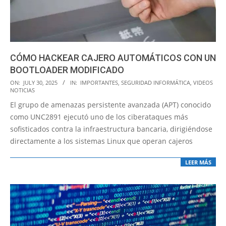
CÓMO HACKEAR CAJERO AUTOMÁTICOS CON UN
BOOTLOADER MODIFICADO
2025-
ON:
JULY 30, 2025
IN:
IMPORTANTES
,
SEGURIDAD INFORMÁTICA
,
VIDEOS
NOTICIAS
07-
El grupo de amenazas persistente avanzada (APT) conocido
30
como UNC2891 ejecutó uno de los ciberataques más
sofisticados contra la infraestructura bancaria, dirigiéndose
directamente a los sistemas Linux que operan cajeros
LEER MÁS