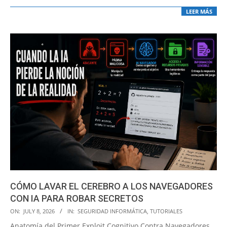
LEER MÁS
CÓMO LAVAR EL CEREBRO A LOS NAVEGADORES
CON IA PARA ROBAR SECRETOS
2026-
ON:
JULY 8, 2026
IN:
SEGURIDAD INFORMÁTICA
,
TUTORIALES
07-
Anatomía del Primer Exploit Cognitivo Contra Navegadores