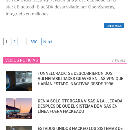
stack Bluetooth BlueSDK desarrollado por OpenSynergy,
integrado en millones
LEER MÁS
POSTS
1
2
…
330
Next
PAGINATION
VIDEOS NOTICIAS
VIEW ALL
TUNNELCRACK: SE DESCUBRIERON DOS
VULNERABILIDADES GRAVES EN LAS VPN QUE
HABÍAN ESTADO INACTIVAS DESDE 1996
KENIA SOLO OTORGARÁ VISAS A LA LLEGADA
DESPUÉS DE QUE EL SISTEMA DE VISAS EN
LÍNEA FUERA HACKEADO
ESTADOS UNIDOS HACKEO LOS SISTEMAS DE