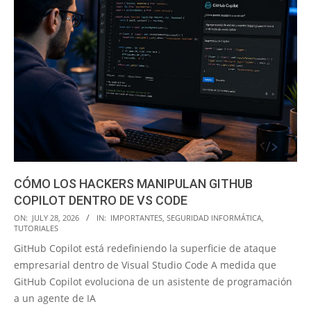
CÓMO LOS HACKERS MANIPULAN GITHUB
COPILOT DENTRO DE VS CODE
2026-
ON:
JULY 28, 2026
IN:
IMPORTANTES
,
SEGURIDAD INFORMÁTICA
,
TUTORIALES
07-
GitHub Copilot está redefiniendo la superficie de ataque
28
empresarial dentro de Visual Studio Code A medida que
GitHub Copilot evoluciona de un asistente de programación
a un agente de IA