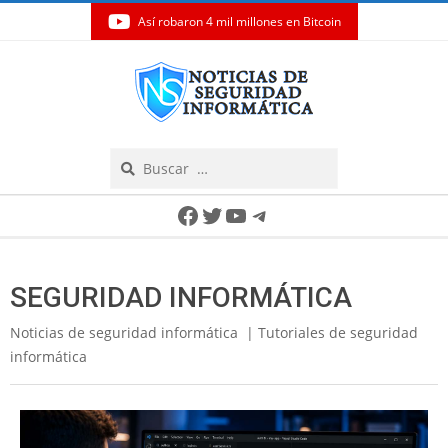
Así robaron 4 mil millones en Bitcoin
Skip
to
content
Search
Secondary
Facebook
Twitter
YouTube
Telegram
Navigation
Menu
SEGURIDAD INFORMÁTICA
Noticias de seguridad informática | Tutoriales de seguridad
informática