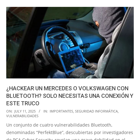
¿HACKEAR UN MERCEDES O VOLKSWAGEN CON
BLUETOOTH? SOLO NECESITAS UNA CONEXIÓN Y
ESTE TRUCO
2025-
ON:
JULY 11, 2025
IN:
IMPORTANTES
,
SEGURIDAD INFORMÁTICA
,
VULNERABILIDADES
07-
Un conjunto de cuatro vulnerabilidades Bluetooth,
11
denominadas “PerfektBlue”, descubiertas por investigadores
de PCA Cyber Security, revelan una grave debilidad en el