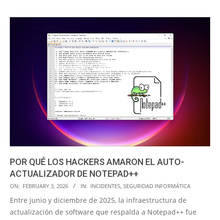
POR QUÉ LOS HACKERS AMARON EL AUTO-
ACTUALIZADOR DE NOTEPAD++
2026-
ON:
FEBRUARY 3, 2026
IN:
INCIDENTES
,
SEGURIDAD INFORMÁTICA
02-
Entre junio y diciembre de 2025, la infraestructura de
03
actualización de software que respalda a Notepad++ fue