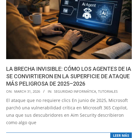
LA BRECHA INVISIBLE: CÓMO LOS AGENTES DE IA
SE CONVIRTIERON EN LA SUPERFICIE DE ATAQUE
MÁS PELIGROSA DE 2025–2026
2026-
ON:
MARCH 31, 2026
IN:
SEGURIDAD INFORMÁTICA
,
TUTORIALES
03-
El ataque que no requiere clics En junio de 2025, Microsoft
31
parchó una vulnerabilidad crítica en Microsoft 365 Copilot,
una que sus descubridores en Aim Security describieron
como algo que
LEER MÁS