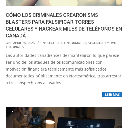
CÓMO LOS CRIMINALES CREARON SMS
BLASTERS PARA FALSIFICAR TORRES
CELULARES Y HACKEAR MILES DE TELÉFONOS EN
CANADÁ
2026-
ON:
APRIL 30, 2026
IN:
SEGURIDAD INFORMÁTICA
,
SEGURIDAD MÓVIL
,
TUTORIALES
04-
Las autoridades canadienses desmantelaron lo que parece
30
ser uno de los ataques de telecomunicaciones con
motivación financiera técnicamente más sofisticados
documentados públicamente en Norteamérica, tras arrestar
a tres sospechosos acusados
LEER MÁS