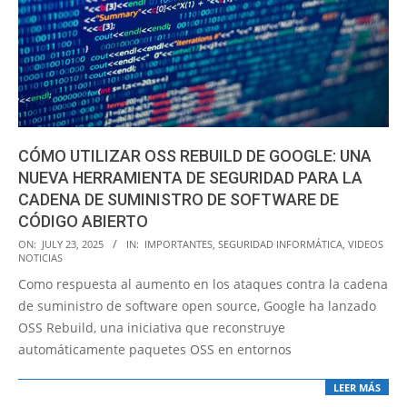
CÓMO UTILIZAR OSS REBUILD DE GOOGLE: UNA
NUEVA HERRAMIENTA DE SEGURIDAD PARA LA
CADENA DE SUMINISTRO DE SOFTWARE DE
CÓDIGO ABIERTO
2025-
ON:
JULY 23, 2025
IN:
IMPORTANTES
,
SEGURIDAD INFORMÁTICA
,
VIDEOS
NOTICIAS
07-
Como respuesta al aumento en los ataques contra la cadena
23
de suministro de software open source, Google ha lanzado
OSS Rebuild, una iniciativa que reconstruye
automáticamente paquetes OSS en entornos
LEER MÁS