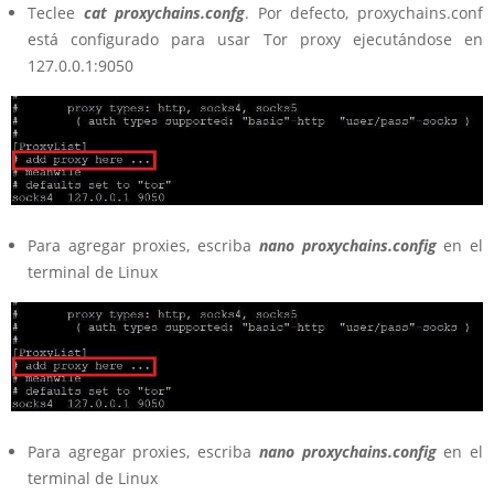
Teclee
cat proxychains.confg
. Por defecto, proxychains.conf
está configurado para usar Tor proxy ejecutándose en
127.0.0.1:9050
Para agregar proxies, escriba
nano proxychains.config
en el
terminal de Linux
Para agregar proxies, escriba
nano proxychains.config
en el
terminal de Linux