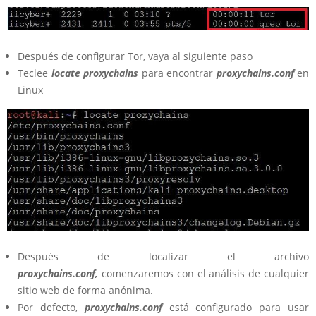
Después de configurar Tor, vaya al siguiente paso
Teclee
locate proxychains
para encontrar
proxychains.conf
en
Linux
Después de localizar el archivo
proxychains.conf,
comenzaremos con el análisis de cualquier
sitio web de forma anónima.
Por defecto,
proxychains.conf
está configurado para usar