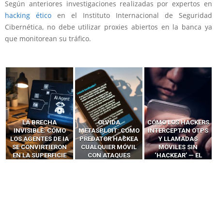
Según anteriores investigaciones realizadas por expertos en
hacking ético
en el Instituto Internacional de Seguridad
Cibernética, no debe utilizar proxies abiertos en la banca ya
que monitorean su tráfico.
LA BRECHA
OLVIDA
CÓMO LOS HACKERS
INVISIBLE: CÓMO
METASPLOIT: CÓMO
INTERCEPTAN OTPS
LOS AGENTES DE IA
PREDATOR HACKEA
Y LLAMADAS
SE CONVIRTIERON
CUALQUIER MÓVIL
MÓVILES SIN
EN LA SUPERFICIE
CON ATAQUES
‘HACKEAR’ — EL
DE ATAQUE MÁS
PUBLICITARIOS
INCREÍBLE PODER DE
PELIGROSA DE
CERO-CLIC
LOS SIM BOXES”
2025–2026