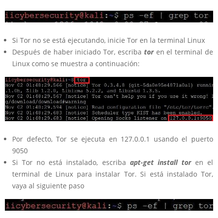
Si Tor no se está ejecutando, inicie Tor en la terminal Linux
Después de haber iniciado Tor, escriba
tor
en el terminal de
Linux como se muestra a continuación:
Por defecto, Tor se ejecuta en 127.0.0.1 usando el puerto
9050
Si Tor no está instalado, escriba
apt-get install tor
en el
terminal de Linux para instalar Tor. Si está instalado Tor,
vaya al siguiente paso