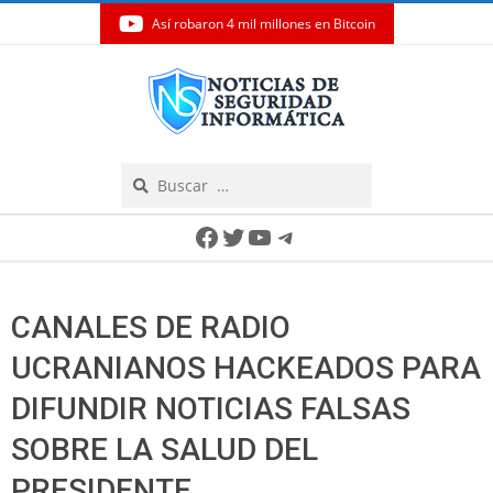
Así robaron 4 mil millones en Bitcoin
Skip
to
content
Search
Secondary
Facebook
Twitter
YouTube
Telegram
Navigation
Menu
CANALES DE RADIO
UCRANIANOS HACKEADOS PARA
DIFUNDIR NOTICIAS FALSAS
SOBRE LA SALUD DEL
PRESIDENTE