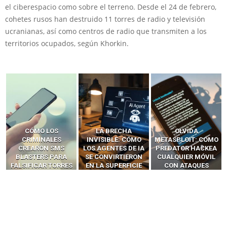
el ciberespacio como sobre el terreno. Desde el 24 de febrero,
cohetes rusos han destruido 11 torres de radio y televisión
ucranianas, así como centros de radio que transmiten a los
territorios ocupados, según Khorkin.
LA BRECHA
OLVIDA
CÓMO LOS HACKERS
INVISIBLE: CÓMO
METASPLOIT: CÓMO
INTERCEPTAN OTPS
LOS AGENTES DE IA
PREDATOR HACKEA
Y LLAMADAS
SE CONVIRTIERON
CUALQUIER MÓVIL
MÓVILES SIN
EN LA SUPERFICIE
CON ATAQUES
‘HACKEAR’ — EL
DE ATAQUE MÁS
PUBLICITARIOS
INCREÍBLE PODER DE
PELIGROSA DE
CERO-CLIC
LOS SIM BOXES”
2025–2026