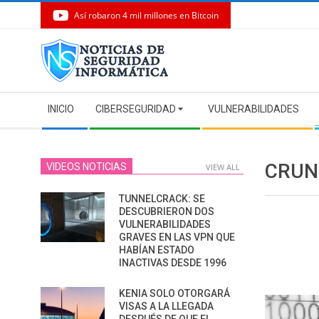
Así robaron 4 mil millones en Bitcoin
Skip
to
content
Secondary
INICIO
CIBERSEGURIDAD
VULNERABILIDADES
Navigation
Menu
CRUN
VIDEOS NOTICIAS
VIEW ALL
TUNNELCRACK: SE
DESCUBRIERON DOS
VULNERABILIDADES
GRAVES EN LAS VPN QUE
HABÍAN ESTADO
INACTIVAS DESDE 1996
KENIA SOLO OTORGARÁ
VISAS A LA LLEGADA