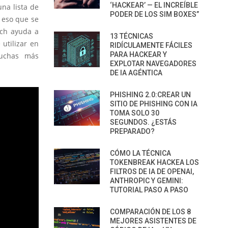
‘HACKEAR’ — EL INCREÍBLE
una lista de
PODER DE LOS SIM BOXES”
r eso que se
nch ayuda a
13 TÉCNICAS
 utilizar en
RIDÍCULAMENTE FÁCILES
PARA HACKEAR Y
muchas más
EXPLOTAR NAVEGADORES
DE IA AGÉNTICA
PHISHING 2.0:CREAR UN
SITIO DE PHISHING CON IA
TOMA SOLO 30
SEGUNDOS. ¿ESTÁS
PREPARADO?
CÓMO LA TÉCNICA
TOKENBREAK HACKEA LOS
FILTROS DE IA DE OPENAI,
ANTHROPIC Y GEMINI:
TUTORIAL PASO A PASO
COMPARACIÓN DE LOS 8
MEJORES ASISTENTES DE