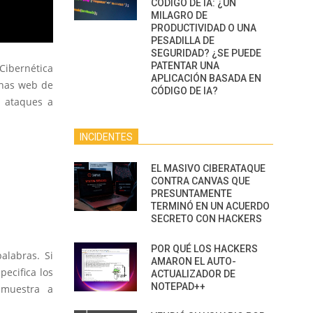
CÓDIGO DE IA: ¿UN
MILAGRO DE
PRODUCTIVIDAD O UNA
PESADILLA DE
SEGURIDAD? ¿SE PUEDE
PATENTAR UNA
Cibernética
APLICACIÓN BASADA EN
inas web de
CÓDIGO DE IA?
n ataques a
INCIDENTES
EL MASIVO CIBERATAQUE
CONTRA CANVAS QUE
PRESUNTAMENTE
TERMINÓ EN UN ACUERDO
SECRETO CON HACKERS
POR QUÉ LOS HACKERS
alabras. Si
AMARON EL AUTO-
pecifica los
ACTUALIZADOR DE
NOTEPAD++
 muestra a