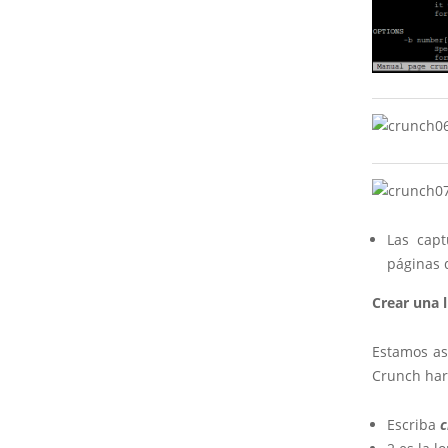
Las capt
páginas 
Crear una l
Estamos as
Crunch hará
Escriba
c