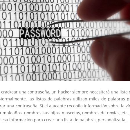
e crackear una contraseña, un hacker siempre necesitará una lista
 Normalmente, las listas de palabras utilizan miles de palabras 
rar una contraseña. Si el atacante recopila información sobre la v
umpleaños, nombres sus hijos, mascotas, nombres de novias, etc.,
 esa información para crear una lista de palabras personalizada.