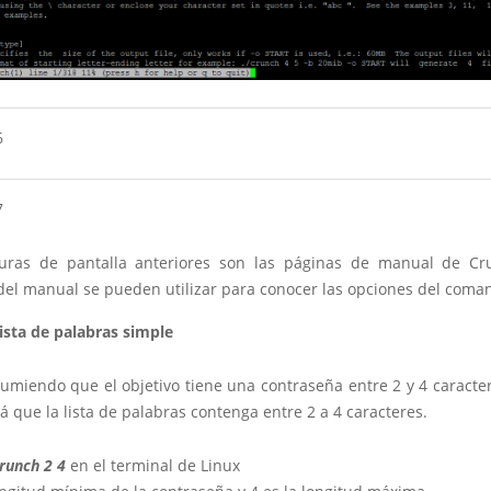
uras de pantalla anteriores son las páginas de manual de Cr
del manual se pueden utilizar para conocer las opciones del com
ista de palabras simple
umiendo que el objetivo tiene una contraseña entre 2 y 4 caracter
 que la lista de palabras contenga entre 2 a 4 caracteres.
runch 2 4
en el terminal de Linux