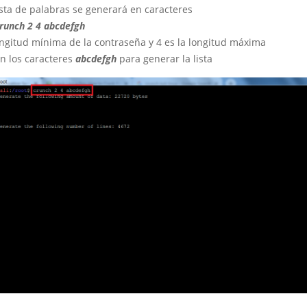
ista de palabras se generará en caracteres
runch 2 4 abcdefgh
longitud mínima de la contraseña y 4 es la longitud máxima
an los caracteres
abcdefgh
para generar la lista