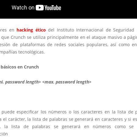
dores en
hacking ético
del Instituto Internacional de Seguridad 
que Crunch se utiliza principalmente en el ataque masivo a pág
sesión de plataformas de redes sociales populares, así como e
mpañías tecnológicas.
básicos en Crunch
ni. password length> <max. password length>
puede especificar los números o los caracteres en la lista de p
a el carácter, la lista de palabras se generará en caracteres y si es
, la lista de palabras se generará en números como se
ción