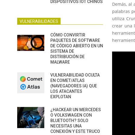
DISPOSITIVOS IOT CHINOS
Demás, al a
palabras pe
utiliza Cr
VULNERABILIDADES
crear una l
herramien
CÓMO CONVIRTIR
herramient
PAQUETES DE SOFTWARE
DE CÓDIGO ABIERTO EN UN
SISTEMA DE
DISTRIBUCIÓN DE
MALWARE
VULNERABILIDAD OCULTA
EN COMET/ATLAS
(NAVEGADORES IA) QUE
LOS ATACANTES
EXPLOTAN
¿HACKEAR UN MERCEDES
O VOLKSWAGEN CON
BLUETOOTH? SOLO
NECESITAS UNA
CONEXIÓN Y ESTE TRUCO