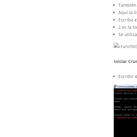
También 
Aquí la 
Escriba
c
2 es la 
Se utiliz
Iniciar Cr
Escribir