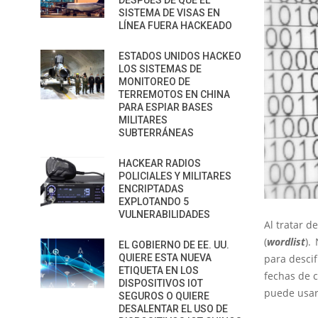
DESPUÉS DE QUE EL
SISTEMA DE VISAS EN
LÍNEA FUERA HACKEADO
ESTADOS UNIDOS HACKEO
LOS SISTEMAS DE
MONITOREO DE
TERREMOTOS EN CHINA
PARA ESPIAR BASES
MILITARES
SUBTERRÁNEAS
HACKEAR RADIOS
POLICIALES Y MILITARES
ENCRIPTADAS
EXPLOTANDO 5
VULNERABILIDADES
Al tratar d
(
wordlist
).
EL GOBIERNO DE EE. UU.
QUIERE ESTA NUEVA
para descif
ETIQUETA EN LOS
fechas de c
DISPOSITIVOS IOT
puede usar
SEGUROS O QUIERE
DESALENTAR EL USO DE