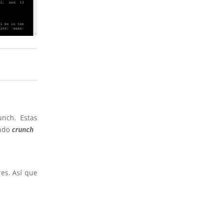
unch. Estas
ando
crunch
es. Así que