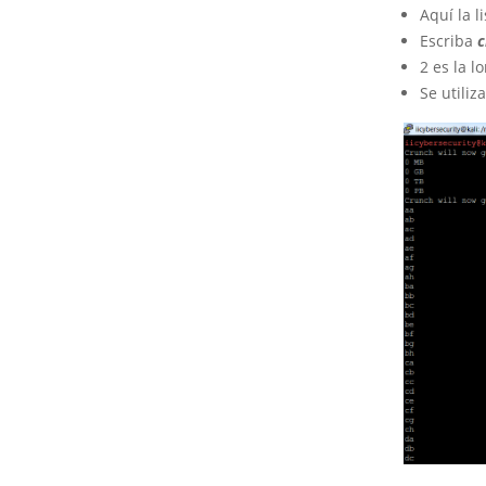
Aquí la l
Escriba
c
2 es la 
Se utiliz