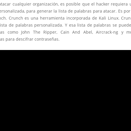
tacar cualquier organización, es posible que el hacker requiera 
rsonalizada, para generar la lista de palabras para atacar. Es po
unch. Crunch es una herramienta incorporada de Kali Linux. Cru
ista de palabras personalizada. Y esa lista de palabras se puede
tas como John The Ripper, Cain And Abel, Aircrack-ng y 
as para descifrar contraseñas.