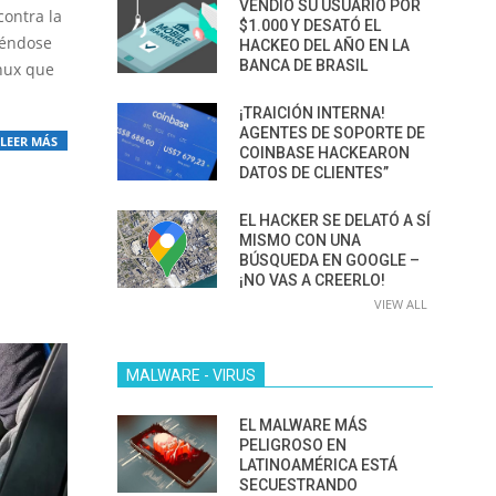
VENDIÓ SU USUARIO POR
contra la
$1.000 Y DESATÓ EL
iéndose
HACKEO DEL AÑO EN LA
BANCA DE BRASIL
inux que
¡TRAICIÓN INTERNA!
AGENTES DE SOPORTE DE
LEER MÁS
COINBASE HACKEARON
DATOS DE CLIENTES”
EL HACKER SE DELATÓ A SÍ
MISMO CON UNA
BÚSQUEDA EN GOOGLE –
¡NO VAS A CREERLO!
VIEW ALL
MALWARE - VIRUS
EL MALWARE MÁS
PELIGROSO EN
LATINOAMÉRICA ESTÁ
SECUESTRANDO