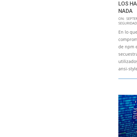
LOS H
NADA
2025-
ON:
SEPTE
SEGURIDAD
09-
En lo qu
10
compromi
de npm en
secuestr
utilizad
ansi-styl