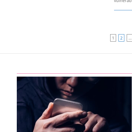
vulnerabi
POSTS
1
2
…
PAGIN