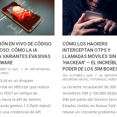
ÓN EN VIVO DE CÓDIGO
CÓMO LOS HACKERS
OSO: CÓMO LA IA
INTERCEPTAN OTPS Y
 VARIANTES EVASIVAS
LLAMADAS MÓVILES SIN
LWARE
‘HACKEAR’ — EL INCREÍB
PODER DE LOS SIM BOXE
BER 10, 2025
IN:
IMPORTANTES
,
 VIRUS
2025-
ON:
OCTOBER 2, 2025
IN:
IMPORTA
SEGURIDAD MÓVIL
,
TUTORIALES
,
VIDEO
LUX es un dropper
10-
ntal en VBScript que realiza
La reciente incautación de 300
02
des POST en tiempo de
servidores SIM y 100.000 tarjet
n hacia la API de Gemini
SIM por parte del Servicio Secr
cando gemini-1.5-flash-latest)
Estados Unidos en Nueva York
do una credencial de API
relieve un creciente problema