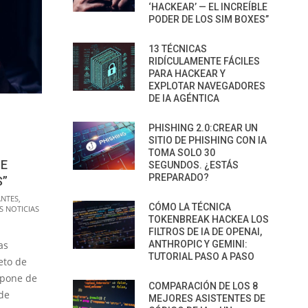
‘HACKEAR’ — EL INCREÍBLE
PODER DE LOS SIM BOXES”
13 TÉCNICAS
RIDÍCULAMENTE FÁCILES
PARA HACKEAR Y
EXPLOTAR NAVEGADORES
DE IA AGÉNTICA
PHISHING 2.0:CREAR UN
SITIO DE PHISHING CON IA
TOMA SOLO 30
LE
SEGUNDOS. ¿ESTÁS
PREPARADO?
S”
NTES
,
CÓMO LA TÉCNICA
S NOTICIAS
TOKENBREAK HACKEA LOS
FILTROS DE IA DE OPENAI,
as
ANTHROPIC Y GEMINI:
TUTORIAL PASO A PASO
eto de
 pone de
COMPARACIÓN DE LOS 8
 de
MEJORES ASISTENTES DE