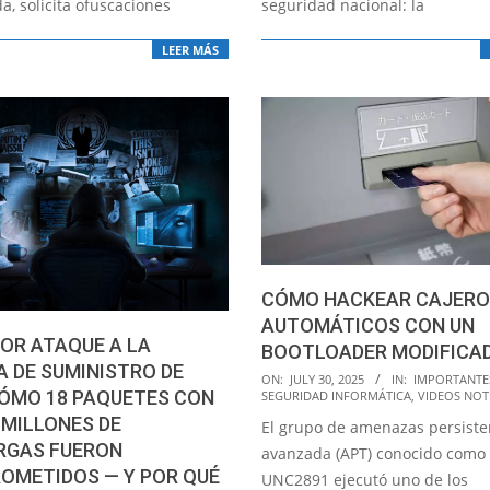
a, solicita ofuscaciones
seguridad nacional: la
LEER MÁS
CÓMO HACKEAR CAJERO
AUTOMÁTICOS CON UN
OR ATAQUE A LA
BOOTLOADER MODIFICA
 DE SUMINISTRO DE
2025-
ON:
JULY 30, 2025
IN:
IMPORTANTE
CÓMO 18 PAQUETES CON
SEGURIDAD INFORMÁTICA
,
VIDEOS NOT
07-
L MILLONES DE
El grupo de amenazas persiste
30
RGAS FUERON
avanzada (APT) conocido como
OMETIDOS — Y POR QUÉ
UNC2891 ejecutó uno de los