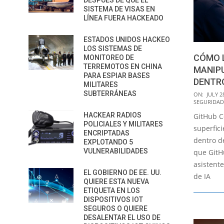
DESPUÉS DE QUE EL
SISTEMA DE VISAS EN
LÍNEA FUERA HACKEADO
ESTADOS UNIDOS HACKEO
LOS SISTEMAS DE
CÓMO 
MONITOREO DE
TERREMOTOS EN CHINA
MANIP
PARA ESPIAR BASES
DENTRO
MILITARES
2026-
SUBTERRÁNEAS
ON:
JULY 2
SEGURIDAD
07-
HACKEAR RADIOS
GitHub Co
28
POLICIALES Y MILITARES
superfic
ENCRIPTADAS
dentro d
EXPLOTANDO 5
VULNERABILIDADES
que GitH
asistent
EL GOBIERNO DE EE. UU.
de IA
QUIERE ESTA NUEVA
ETIQUETA EN LOS
DISPOSITIVOS IOT
SEGUROS O QUIERE
DESALENTAR EL USO DE