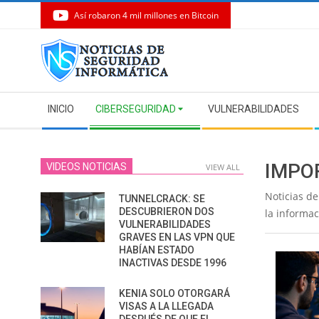
Así robaron 4 mil millones en Bitcoin
Skip
to
content
Secondary
INICIO
CIBERSEGURIDAD
VULNERABILIDADES
Navigation
Menu
IMPO
VIDEOS NOTICIAS
VIEW ALL
Noticias de
TUNNELCRACK: SE
DESCUBRIERON DOS
la informa
VULNERABILIDADES
GRAVES EN LAS VPN QUE
HABÍAN ESTADO
INACTIVAS DESDE 1996
KENIA SOLO OTORGARÁ
VISAS A LA LLEGADA