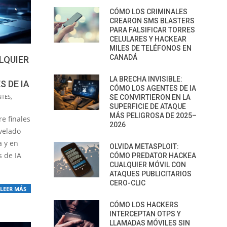
CÓMO LOS CRIMINALES
CREARON SMS BLASTERS
PARA FALSIFICAR TORRES
CELULARES Y HACKEAR
MILES DE TELÉFONOS EN
CANADÁ
ALQUIER
LA BRECHA INVISIBLE:
 DE IA
CÓMO LOS AGENTES DE IA
NTES
,
SE CONVIRTIERON EN LA
SUPERFICIE DE ATAQUE
MÁS PELIGROSA DE 2025–
e finales
2026
velado
a y en
OLVIDA METASPLOIT:
s de IA
CÓMO PREDATOR HACKEA
CUALQUIER MÓVIL CON
ATAQUES PUBLICITARIOS
CERO-CLIC
LEER MÁS
CÓMO LOS HACKERS
INTERCEPTAN OTPS Y
LLAMADAS MÓVILES SIN