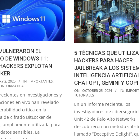
VULNERARON EL
5 TÉCNICAS QUE UTILIZ
O DE WINDOWS 11:
HACKERS PARA HACER
HACKERS EXPLOTAN
JAILBREAK A LOS SISTE
CKER
INTELIGENCIA ARTIFICIA
Y 2, 2025
IN:
IMPORTANTES
,
CHATGPT, GEMINI Y COP
 INFORMÁTICA
2024-
ON:
OCTOBER 25, 2024
IN:
IMPORT
recientes en investigaciones y
TUTORIALES
10-
ciones en vivo han revelado
En un informe reciente, los
25
rabilidad crítica en la
investigadores de ciberseguri
a de cifrado BitLocker de
Unit 42 de Palo Alto Networks
t, ampliamente utilizada para
descubrieron un método sofist
datos sensibles. La
llamado “Deceptive Delight”, q