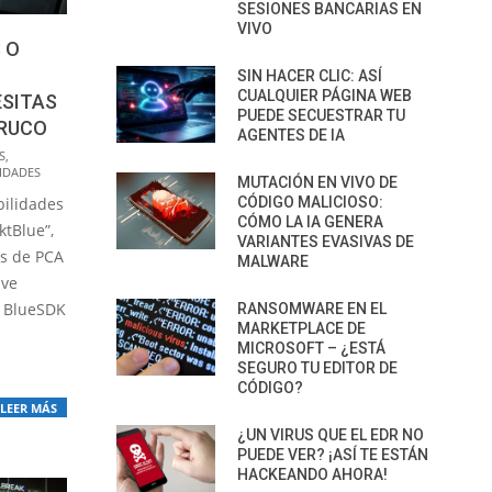
SESIONES BANCARIAS EN
VIVO
 O
SIN HACER CLIC: ASÍ
CUALQUIER PÁGINA WEB
SITAS
PUEDE SECUESTRAR TU
TRUCO
AGENTES DE IA
S
,
IDADES
MUTACIÓN EN VIVO DE
CÓDIGO MALICIOSO:
bilidades
CÓMO LA IA GENERA
ktBlue”,
VARIANTES EVASIVAS DE
es de PCA
MALWARE
ave
h BlueSDK
RANSOMWARE EN EL
MARKETPLACE DE
MICROSOFT – ¿ESTÁ
SEGURO TU EDITOR DE
CÓDIGO?
LEER MÁS
¿UN VIRUS QUE EL EDR NO
PUEDE VER? ¡ASÍ TE ESTÁN
HACKEANDO AHORA!