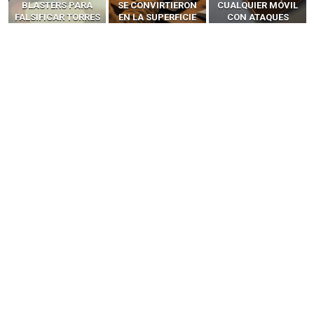
SE CONVIRTIERON
CUALQUIER MÓVIL
MÓVILES SIN
EN LA SUPERFICIE
CON ATAQUES
‘HACKEAR’ — EL
DE ATAQUE MÁS
PUBLICITARIOS
INCREÍBLE PODER DE
PELIGROSA DE
CERO-CLIC
LOS SIM BOXES”
2025–2026