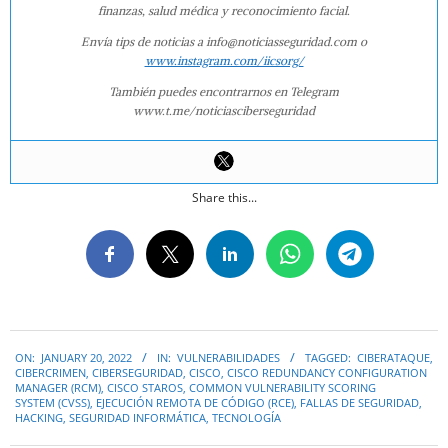
finanzas, salud médica y reconocimiento facial.
Envía tips de noticias a info@noticiasseguridad.com o
www.instagram.com/iicsorg/
También puedes encontrarnos en Telegram
www.t.me/noticiasciberseguridad
Share this...
2022-
ON:
JANUARY 20, 2022
IN:
VULNERABILIDADES
TAGGED:
CIBERATAQUE
,
01-
CIBERCRIMEN
,
CIBERSEGURIDAD
,
CISCO
,
CISCO REDUNDANCY CONFIGURATION
20
MANAGER (RCM)
,
CISCO STAROS
,
COMMON VULNERABILITY SCORING
SYSTEM (CVSS)
,
EJECUCIÓN REMOTA DE CÓDIGO (RCE)
,
FALLAS DE SEGURIDAD
,
HACKING
,
SEGURIDAD INFORMÁTICA
,
TECNOLOGÍA