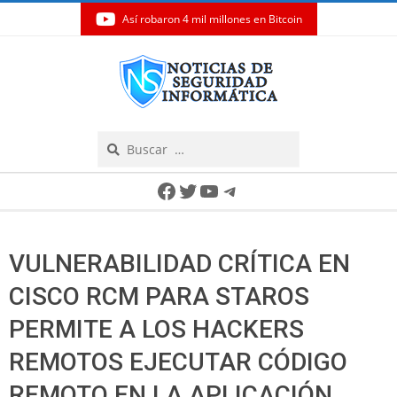
Así robaron 4 mil millones en Bitcoin
Skip
to
content
Search
Secondary
Facebook
Twitter
YouTube
Telegram
Navigation
Menu
VULNERABILIDAD CRÍTICA EN
CISCO RCM PARA STAROS
PERMITE A LOS HACKERS
REMOTOS EJECUTAR CÓDIGO
REMOTO EN LA APLICACIÓN