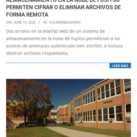
PERMITEN CIFRAR O ELIMINAR ARCHIVOS DE
FORMA REMOTA
2022-
ON:
JUNE 10, 2022
IN:
VULNERABILIDADES
06-
Dos errores en la interfaz web de un sistema de
10
almacenamiento en la nube de Fujitsu permitirían a los
actores de amenazas autenticado leer, escribir, e incluso
destruir archivos respaldados.
LEER MÁS