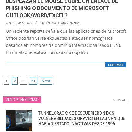
DESPLAZAN EL MOUSE SOBRE UN ENLACE DE
PHISHING O DOCUMENTO DE MICROSOFT
OUTLOOK/WORD/EXCEL?
2022-
ON:
JUNE 3, 2022
IN:
TECNOLOGÍA GENERAL
06-
Un reciente reporte señala que las aplicaciones de Microsoft
03
Office podrían verse expuestas a ataques homógrafos
basados en nombres de dominio internacionalizado (IDN).
En un ataque exitoso, un usuario objetivo
LEER MÁS
POSTS
1
2
…
21
Next
PAGINATION
VIDEOS NOTICIAS
VIEW ALL
TUNNELCRACK: SE DESCUBRIERON DOS
VULNERABILIDADES GRAVES EN LAS VPN QUE
HABÍAN ESTADO INACTIVAS DESDE 1996