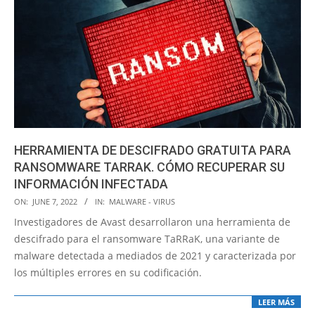
HERRAMIENTA DE DESCIFRADO GRATUITA PARA
RANSOMWARE TARRAK. CÓMO RECUPERAR SU
INFORMACIÓN INFECTADA
2022-
ON:
JUNE 7, 2022
IN:
MALWARE - VIRUS
06-
Investigadores de Avast desarrollaron una herramienta de
07
descifrado para el ransomware TaRRaK, una variante de
malware detectada a mediados de 2021 y caracterizada por
los múltiples errores en su codificación.
LEER MÁS