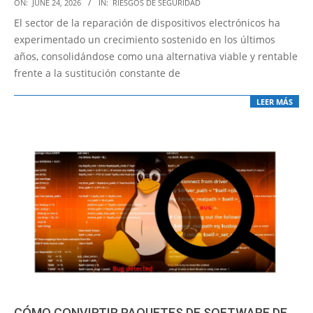
2026-
ON:
JUNE 24, 2026
IN:
RIESGOS DE SEGURIDAD
06-
El sector de la reparación de dispositivos electrónicos ha
24
experimentado un crecimiento sostenido en los últimos
años, consolidándose como una alternativa viable y rentable
frente a la sustitución constante de
LEER MÁS
CÓMO CONVIRTIR PAQUETES DE SOFTWARE DE