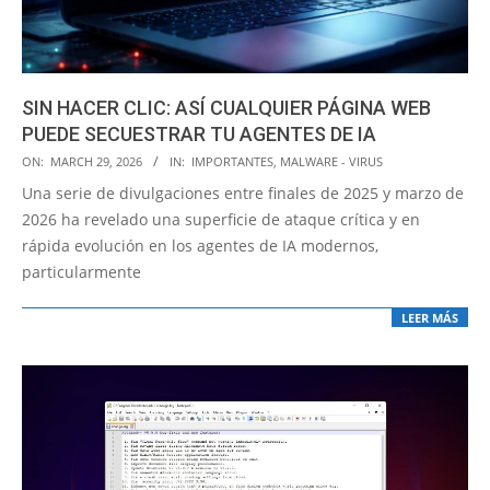
SIN HACER CLIC: ASÍ CUALQUIER PÁGINA WEB
PUEDE SECUESTRAR TU AGENTES DE IA
2026-
ON:
MARCH 29, 2026
IN:
IMPORTANTES
,
MALWARE - VIRUS
03-
Una serie de divulgaciones entre finales de 2025 y marzo de
29
2026 ha revelado una superficie de ataque crítica y en
rápida evolución en los agentes de IA modernos,
particularmente
LEER MÁS