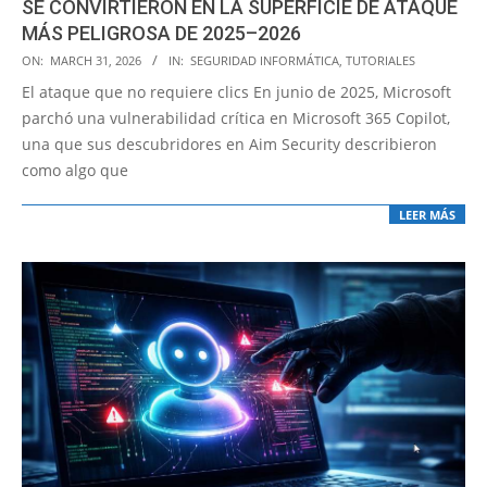
SE CONVIRTIERON EN LA SUPERFICIE DE ATAQUE
MÁS PELIGROSA DE 2025–2026
2026-
ON:
MARCH 31, 2026
IN:
SEGURIDAD INFORMÁTICA
,
TUTORIALES
03-
El ataque que no requiere clics En junio de 2025, Microsoft
31
parchó una vulnerabilidad crítica en Microsoft 365 Copilot,
una que sus descubridores en Aim Security describieron
como algo que
LEER MÁS