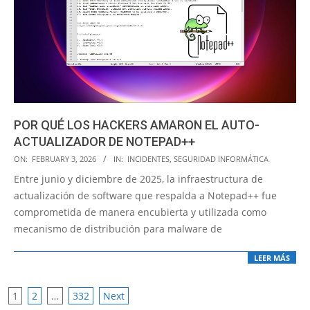
POR QUÉ LOS HACKERS AMARON EL AUTO-
ACTUALIZADOR DE NOTEPAD++
2026-
ON:
FEBRUARY 3, 2026
IN:
INCIDENTES
,
SEGURIDAD INFORMÁTICA
02-
Entre junio y diciembre de 2025, la infraestructura de
03
actualización de software que respalda a Notepad++ fue
comprometida de manera encubierta y utilizada como
mecanismo de distribución para malware de
LEER MÁS
POSTS
1
2
…
332
Next