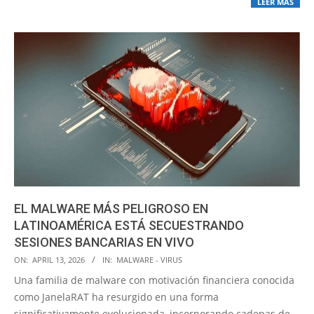
LEER MÁS
EL MALWARE MÁS PELIGROSO EN
LATINOAMÉRICA ESTÁ SECUESTRANDO
SESIONES BANCARIAS EN VIVO
2026-
ON:
APRIL 13, 2026
IN:
MALWARE - VIRUS
04-
Una familia de malware con motivación financiera conocida
13
como JanelaRAT ha resurgido en una forma
significativamente evolucionada, incorporando cadenas de