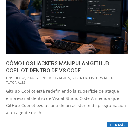
CÓMO LOS HACKERS MANIPULAN GITHUB
COPILOT DENTRO DE VS CODE
2026-
ON:
JULY 28, 2026
IN:
IMPORTANTES
,
SEGURIDAD INFORMÁTICA
,
TUTORIALES
07-
GitHub Copilot está redefiniendo la superficie de ataque
28
empresarial dentro de Visual Studio Code A medida que
GitHub Copilot evoluciona de un asistente de programación
a un agente de IA
LEER MÁS