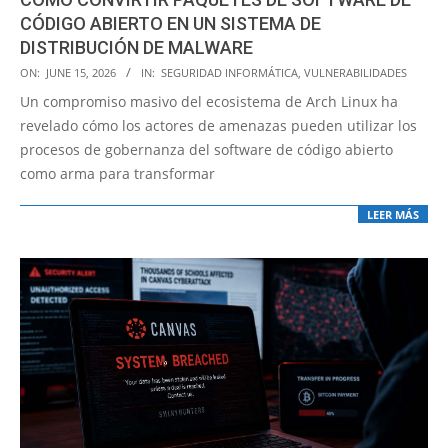
CÓDIGO ABIERTO EN UN SISTEMA DE
DISTRIBUCIÓN DE MALWARE
2026-
ON:
JUNE 15, 2026
IN:
SEGURIDAD INFORMÁTICA
,
VULNERABILIDADES
06-
Un compromiso masivo del ecosistema de Arch Linux ha
15
revelado cómo los actores de amenazas pueden utilizar los
procesos de gobernanza del software de código abierto
como arma para transformar
LEER MÁS