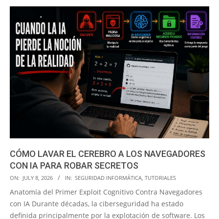
CÓMO LAVAR EL CEREBRO A LOS NAVEGADORES
CON IA PARA ROBAR SECRETOS
2026-
ON:
JULY 8, 2026
IN:
SEGURIDAD INFORMÁTICA
,
TUTORIALES
07-
Anatomía del Primer Exploit Cognitivo Contra Navegadores
08
con IA Durante décadas, la ciberseguridad ha estado
definida principalmente por la explotación de software. Los