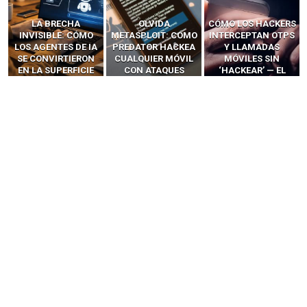
LA BRECHA
OLVIDA
CÓMO LOS HACKERS
INVISIBLE: CÓMO
METASPLOIT: CÓMO
INTERCEPTAN OTPS
LOS AGENTES DE IA
PREDATOR HACKEA
Y LLAMADAS
SE CONVIRTIERON
CUALQUIER MÓVIL
MÓVILES SIN
EN LA SUPERFICIE
CON ATAQUES
‘HACKEAR’ — EL
DE ATAQUE MÁS
PUBLICITARIOS
INCREÍBLE PODER DE
PELIGROSA DE
CERO-CLIC
LOS SIM BOXES”
2025–2026