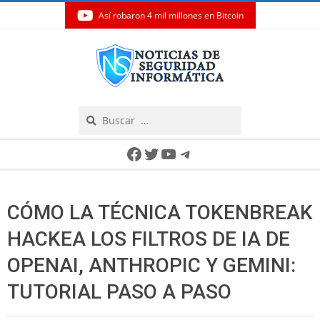
Así robaron 4 mil millones en Bitcoin
Skip
to
content
Search
Secondary
Facebook
Twitter
YouTube
Telegram
Navigation
Menu
CÓMO LA TÉCNICA TOKENBREAK
HACKEA LOS FILTROS DE IA DE
OPENAI, ANTHROPIC Y GEMINI:
TUTORIAL PASO A PASO