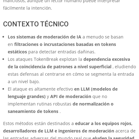
maliciosos, aunque un lector humano puede interpretar
fácilmente la intención.
CONTEXTO TÉCNICO
Los sistemas de moderación de IA
a menudo se basan
en
filtraciones o incrustaciones basadas en tokens
estáticos
para detectar entradas dañinas.
Los ataques TokenBreak explotan la
dependencia excesiva
de la coincidencia de patrones a nivel superficial
, eludiendo
estas defensas al centrarse en cómo se segmenta la entrada
a un nivel bajo.
El ataque es altamente efectivo
en LLM (modelos de
lenguaje grandes)
y
API de moderación
que no
implementan rutinas robustas
de normalización o
saneamiento de tokens
.
Estos métodos están destinados a
educar a los equipos rojos,
desarrolladores de LLM e ingenieros de moderación
acerca de
las entradas adversas del mundo real que
eluden la seguridad