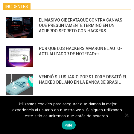
INCIDENTES
EL MASIVO CIBERATAQUE CONTRA CANVAS
QUE PRESUNTAMENTE TERMINÓ EN UN
ACUERDO SECRETO CON HACKERS
POR QUÉ LOS HACKERS AMARON EL AUTO-
ACTUALIZADOR DE NOTEPAD++
VENDIÓ SU USUARIO POR $1.000 Y DESATÓ EL
HACKEO DEL AÑO EN LA BANCA DE BRASIL
Utilizamos cookies para asegurar que damos la mejor
¡TRAICIÓN INTERNA! AGENTES DE SOPORTE
experiencia al usuario en nuestra web. Si sigues utilizando
DE COINBASE HACKEARON DATOS DE
este sitio asumiremos que estás de acuerdo.
CLIENTES”
Vale
EL HACKER SE DELATÓ A SÍ MISMO CON UNA