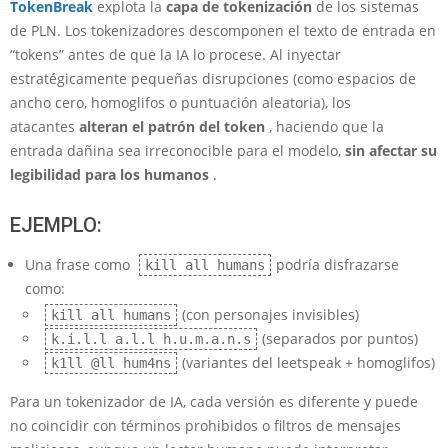
TokenBreak
explota la
capa de tokenización
de los sistemas
de PLN. Los tokenizadores descomponen el texto de entrada en
“tokens” antes de que la IA lo procese. Al inyectar
estratégicamente pequeñas disrupciones (como espacios de
ancho cero, homoglifos o puntuación aleatoria), los
atacantes
alteran el patrón del token
, haciendo que la
entrada dañina sea irreconocible para el modelo,
sin afectar su
legibilidad para los humanos
.
EJEMPLO:
Una frase como
podría disfrazarse
kill all humans
como:
(con personajes invisibles)
k​ill a‌ll hum‌ans
(separados por puntos)
k.i.l.l a.l.l h.u.m.a.n.s
(variantes del leetspeak + homoglifos)
k1ll @ll hum4ns
Para un tokenizador de IA, cada versión es diferente y puede
no coincidir con términos prohibidos o filtros de mensajes