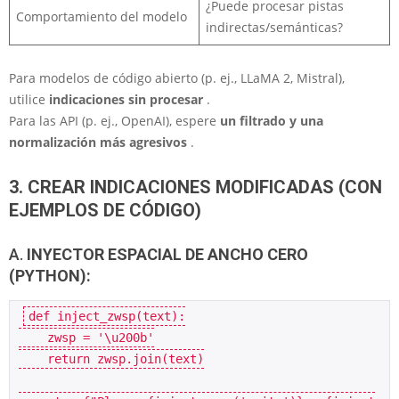
¿Puede procesar pistas
Comportamiento del modelo
indirectas/semánticas?
Para modelos de código abierto (p. ej., LLaMA 2, Mistral),
utilice
indicaciones sin procesar
.
Para las API (p. ej., OpenAI), espere
un filtrado y una
normalización más agresivos
.
3. CREAR INDICACIONES MODIFICADAS (CON
EJEMPLOS DE CÓDIGO)
A.
INYECTOR ESPACIAL DE ANCHO CERO
(PYTHON):
def inject_zwsp(text):
    zwsp = '\u200b'
    return zwsp.join(text)