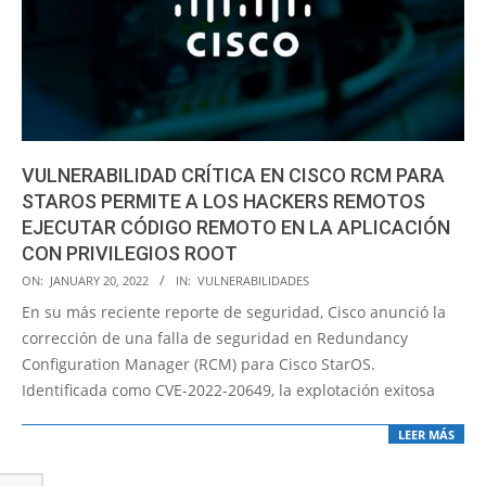
VULNERABILIDAD CRÍTICA EN CISCO RCM PARA
STAROS PERMITE A LOS HACKERS REMOTOS
EJECUTAR CÓDIGO REMOTO EN LA APLICACIÓN
CON PRIVILEGIOS ROOT
2022-
ON:
JANUARY 20, 2022
IN:
VULNERABILIDADES
01-
En su más reciente reporte de seguridad, Cisco anunció la
20
corrección de una falla de seguridad en Redundancy
Configuration Manager (RCM) para Cisco StarOS.
Identificada como CVE-2022-20649, la explotación exitosa
LEER MÁS