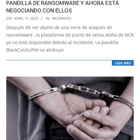
PANDILLA DE RANSOMWARE Y AHORA ESTÁ
NEGOCIANDO CON ELLOS
2023-
ON:
APRIL 17, 2023
IN:
INCIDENTES
04-
Después de ser objeto de una serie de ataques de
17
ransomware , la plataforma de punto de venta Aloha de NCR
ya no está disponible debido al incidente. La pandilla
BlackCat/ALPHV se atribuyó
LEER MÁS