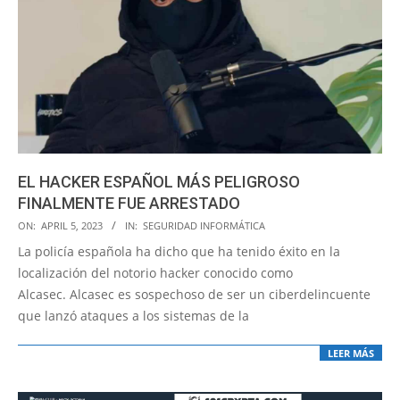
EL HACKER ESPAÑOL MÁS PELIGROSO
FINALMENTE FUE ARRESTADO
2023-
ON:
APRIL 5, 2023
IN:
SEGURIDAD INFORMÁTICA
04-
La policía española ha dicho que ha tenido éxito en la
05
localización del notorio hacker conocido como
Alcasec. Alcasec es sospechoso de ser un ciberdelincuente
que lanzó ataques a los sistemas de la
LEER MÁS