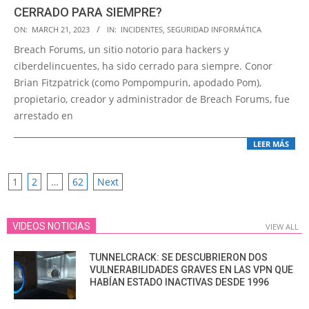
CERRADO PARA SIEMPRE?
2023-
ON:
MARCH 21, 2023
IN:
INCIDENTES
,
SEGURIDAD INFORMÁTICA
03-
Breach Forums, un sitio notorio para hackers y
21
ciberdelincuentes, ha sido cerrado para siempre. Conor
Brian Fitzpatrick (como Pompompurin, apodado Pom),
propietario, creador y administrador de Breach Forums, fue
arrestado en
LEER MÁS
POSTS
1
2
…
62
Next
PAGINATION
VIDEOS NOTICIAS
VIEW ALL
TUNNELCRACK: SE DESCUBRIERON DOS
VULNERABILIDADES GRAVES EN LAS VPN QUE
HABÍAN ESTADO INACTIVAS DESDE 1996