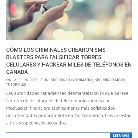
CÓMO LOS CRIMINALES CREARON SMS
BLASTERS PARA FALSIFICAR TORRES
CELULARES Y HACKEAR MILES DE TELÉFONOS EN
CANADÁ
2026-
ON:
APRIL 30, 2026
IN:
SEGURIDAD INFORMÁTICA
,
SEGURIDAD MÓVIL
,
TUTORIALES
04-
Las autoridades canadienses desmantelaron lo que parece
30
ser uno de los ataques de telecomunicaciones con
motivación financiera técnicamente más sofisticados
documentados públicamente en Norteamérica, tras arrestar
a tres sospechosos acusados
LEER MÁS