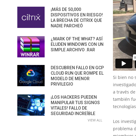
¡MÁS DE 50,000
DISPOSITIVOS EN RIESGO!
LA BRECHA DE CITRIX QUE
NADIE PARCHEÓ
¿MARK OF THE WHAT? ASÍ
ELUDEN WINDOWS CON UN
SIMPLE ARCHIVO .RAR
DESCUBREN FALLO EN GCP
CLOUD RUN QUE ROMPE EL
Si bien no 
MODELO DE MENOR
investigad
PRIVILEGIO
a través de
¡LOS HACKERS PUEDEN
también fu
MANIPULAR TUS SIGNOS
tecnologías
VITALES! FALLO DE
SEGURIDAD INCREÍBLE
VIEW ALL
Los invest
problema de
miembros d