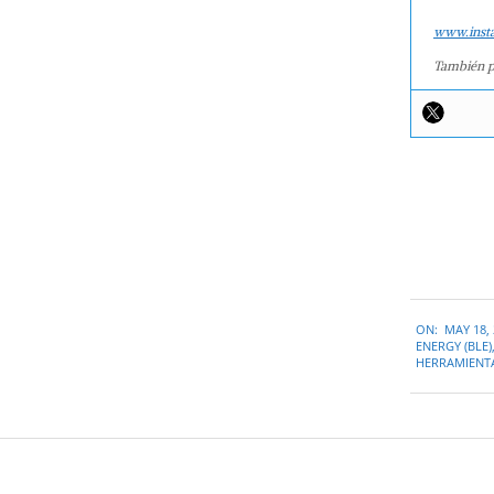
www.inst
También p
2022-
ON:
MAY 18,
05-
ENERGY (BLE)
18
HERRAMIENT