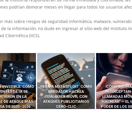
ones podrían demorar meses en llegar para todos los usuarios afe
er más sobre riesgos de seguridad informática, malware, vulnerabi
 de la información, no dude en ingresar al sitio web del Instituto I
d Cibernética (IICS).
ETASPLOIT: CÓMO
CÓMO LOS HACKERS
13 TÉCNI
ATOR HACKEA
INTERCEPTAN OTPS Y
RIDÍCULAMENTE
IER MÓVIL CON
LLAMADAS MÓVILES SIN
PARA HACKEAR Y
 PUBLICITARIOS
‘HACKEAR’ — EL INCREÍBLE
NAVEGADORES
ERO-CLIC
PODER DE LOS SIM BOXES”
AGÉNTI