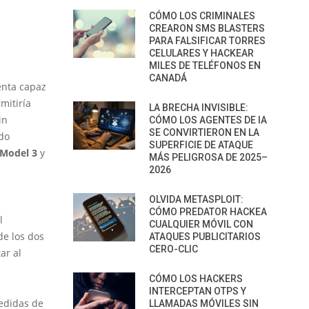
CÓMO LOS CRIMINALES
CREARON SMS BLASTERS
PARA FALSIFICAR TORRES
CELULARES Y HACKEAR
MILES DE TELÉFONOS EN
CANADÁ
enta capaz
rmitiría
LA BRECHA INVISIBLE:
in
CÓMO LOS AGENTES DE IA
SE CONVIRTIERON EN LA
ndo
SUPERFICIE DE ATAQUE
 Model 3
y
MÁS PELIGROSA DE 2025–
2026
OLVIDA METASPLOIT:
CÓMO PREDATOR HACKEA
l
CUALQUIER MÓVIL CON
de los dos
ATAQUES PUBLICITARIOS
CERO-CLIC
ar al
CÓMO LOS HACKERS
INTERCEPTAN OTPS Y
medidas de
LLAMADAS MÓVILES SIN