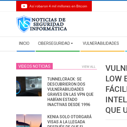
Así robaron 4 mil millones en Bitcoin
Skip
to
content
Secondary
INICIO
CIBERSEGURIDAD
VULNERABILIDADES
Navigation
Menu
VULN
VIDEOS NOTICIAS
VIEW ALL
LOW 
TUNNELCRACK: SE
DESCUBRIERON DOS
FÁCI
VULNERABILIDADES
GRAVES EN LAS VPN QUE
INTEL
HABÍAN ESTADO
INACTIVAS DESDE 1996
QUE 
KENIA SOLO OTORGARÁ
VISAS A LA LLEGADA