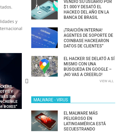
VENDIÓ SU USUARIO POR
ctados.
$1.000 Y DESATÓ EL
HACKEO DEL AÑO EN LA
BANCA DE BRASIL
lidades y
nternacional
¡TRAICIÓN INTERNA!
AGENTES DE SOPORTE DE
COINBASE HACKEARON
DATOS DE CLIENTES”
EL HACKER SE DELATÓ A SÍ
MISMO CON UNA
BÚSQUEDA EN GOOGLE –
¡NO VAS A CREERLO!
VIEW ALL
CAS
CÓMO LOS HACKERS
CÓMO LAVAR EL CEREBRO
 FÁCILES
MANIPULAN GITHUB
LOS NAVEGADORES CON 
 EXPLOTAR
COPILOT DENTRO DE VS CODE
PARA ROBAR SECRETO
MALWARE - VIRUS
 DE IA
CA
EL MALWARE MÁS
PELIGROSO EN
LATINOAMÉRICA ESTÁ
SECUESTRANDO