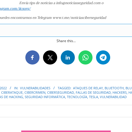
Envía tips de noticias a info@noticiasseguridad.com o
agram.com/iicsorg/
uedes encontrarnos en Telegram www.t.me/noticiasciberseguridad
Share this...
 2022
IN:
VULNERABILIDADES
TAGGED:
ATAQUES DE RELAY
,
BLUETOOTH
,
BLU
,
CIBERATAQUE
,
CIBERCRIMEN
,
CIBERSEGURIDAD
,
FALLAS DE SEGURIDAD
,
HACKERS
,
H
AS DE HACKING
,
SEGURIDAD INFORMÁTICA
,
TECNOLOGÍA
,
TESLA
,
VULNERABILIDAD