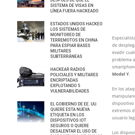
DESPUÉS DE QUE EL
SISTEMA DE VISAS EN
LÍNEA FUERA HACKEADO
ESTADOS UNIDOS HACKEO
LOS SISTEMAS DE
MONITOREO DE
Especialist
TERREMOTOS EN CHINA
de desple
PARA ESPIAR BASES
MILITARES
evadir cual
SUBTERRÁNEAS
problema al
smartphone
HACKEAR RADIOS
Model Y
.
POLICIALES Y MILITARES
ENCRIPTADAS
EXPLOTANDO 5
En los ata
VULNERABILIDADES
manipuland
dispositivo
EL GOBIERNO DE EE. UU.
QUIERE ESTA NUEVA
extremos d
ETIQUETA EN LOS
usuario leg
DISPOSITIVOS IOT
SEGUROS O QUIERE
DESALENTAR EL USO DE
Los dispos