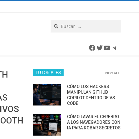
Search
Facebook
Twitter
YouTube
Telegra
TH
TUTORIALES
VIEW ALL
CÓMO LOS HACKERS
MANIPULAN GITHUB
AS
COPILOT DENTRO DE VS
CODE
TIVOS
CÓMO LAVAR EL CEREBRO
TOOTH
A LOS NAVEGADORES CON
IA PARA ROBAR SECRETOS