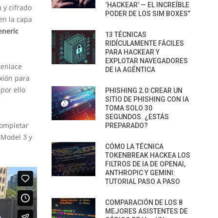
‘HACKEAR’ — EL INCREÍBLE
 y cifrado
PODER DE LOS SIM BOXES”
en la capa
eneric
13 TÉCNICAS
RIDÍCULAMENTE FÁCILES
PARA HACKEAR Y
EXPLOTAR NAVEGADORES
 enlace
DE IA AGÉNTICA
xión para
por ello
PHISHING 2.0:CREAR UN
SITIO DE PHISHING CON IA
TOMA SOLO 30
SEGUNDOS. ¿ESTÁS
ompletar
PREPARADO?
 Model 3 y
CÓMO LA TÉCNICA
TOKENBREAK HACKEA LOS
FILTROS DE IA DE OPENAI,
ANTHROPIC Y GEMINI:
TUTORIAL PASO A PASO
COMPARACIÓN DE LOS 8
MEJORES ASISTENTES DE