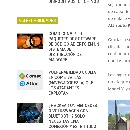
DISPOSITIVOS IOT CHINOS
seguridad c
de capa de 
de enlace 
VULNERABILIDADES
Attribute P
CÓMO CONVIRTIR
PAQUETES DE SOFTWARE
Gracias a s
DE CÓDIGO ABIERTO EN UN
cifradas, 
SISTEMA DE
continuar 
DISTRIBUCIÓN DE
MALWARE
que las pr
VULNERABILIDAD OCULTA
Los expert
EN COMET/ATLAS
un ataque e
(NAVEGADORES IA) QUE
LOS ATACANTES
Model Y, y
EXPLOTAN
¿HACKEAR UN MERCEDES
O VOLKSWAGEN CON
BLUETOOTH? SOLO
NECESITAS UNA
CONEXIÓN Y ESTE TRUCO