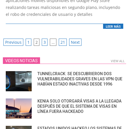
aplicaciones móviles disponibles en Google Play Store
realizando tareas maliciosas en segundo plano, incluyendo
el robo de credenciales de usuario y detalles
LEER MÁS
POSTS
Previous
1
2
3
…
21
Next
PAGINATION
VIDEOS NOTICIAS
VIEW ALL
TUNNELCRACK: SE DESCUBRIERON DOS
VULNERABILIDADES GRAVES EN LAS VPN QUE
HABÍAN ESTADO INACTIVAS DESDE 1996
KENIA SOLO OTORGARÁ VISAS A LA LLEGADA
DESPUÉS DE QUE EL SISTEMA DE VISAS EN
LÍNEA FUERA HACKEADO
ESTADOS UNIDOS HACKEO LOS SISTEMAS DE