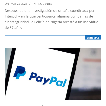
2022-
ON:
MAY 25, 2022
IN:
INCIDENTES
05-
Después de una investigación de un año coordinada por
25
Interpol y en la que participaron algunas compañías de
ciberseguridad, la Policía de Nigeria arrestó a un individuo
de 37 años
LEER MÁS