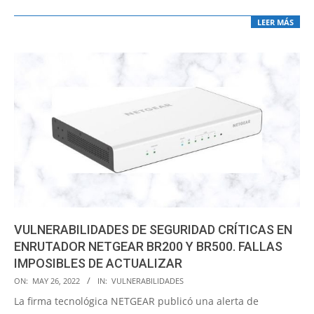
LEER MÁS
VULNERABILIDADES DE SEGURIDAD CRÍTICAS EN
ENRUTADOR NETGEAR BR200 Y BR500. FALLAS
IMPOSIBLES DE ACTUALIZAR
2022-
ON:
MAY 26, 2022
IN:
VULNERABILIDADES
05-
La firma tecnológica NETGEAR publicó una alerta de
26