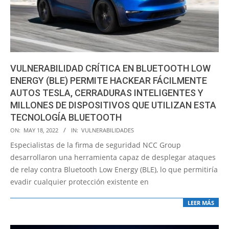
VULNERABILIDAD CRÍTICA EN BLUETOOTH LOW
ENERGY (BLE) PERMITE HACKEAR FÁCILMENTE
AUTOS TESLA, CERRADURAS INTELIGENTES Y
MILLONES DE DISPOSITIVOS QUE UTILIZAN ESTA
TECNOLOGÍA BLUETOOTH
2022-
ON:
MAY 18, 2022
IN:
VULNERABILIDADES
05-
Especialistas de la firma de seguridad NCC Group
18
desarrollaron una herramienta capaz de desplegar ataques
de relay contra Bluetooth Low Energy (BLE), lo que permitiría
evadir cualquier protección existente en
LEER MÁS