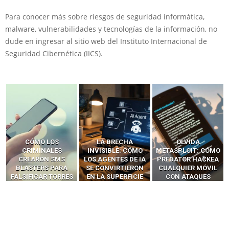
Para conocer más sobre riesgos de seguridad informática,
malware, vulnerabilidades y tecnologías de la información, no
dude en ingresar al sitio web del Instituto Internacional de
Seguridad Cibernética (IICS).
LA BRECHA
OLVIDA
CÓMO LOS HACKERS
INVISIBLE: CÓMO
METASPLOIT: CÓMO
INTERCEPTAN OTPS
LOS AGENTES DE IA
PREDATOR HACKEA
Y LLAMADAS
SE CONVIRTIERON
CUALQUIER MÓVIL
MÓVILES SIN
EN LA SUPERFICIE
CON ATAQUES
‘HACKEAR’ — EL
DE ATAQUE MÁS
PUBLICITARIOS
INCREÍBLE PODER DE
PELIGROSA DE
CERO-CLIC
LOS SIM BOXES”
2025–2026