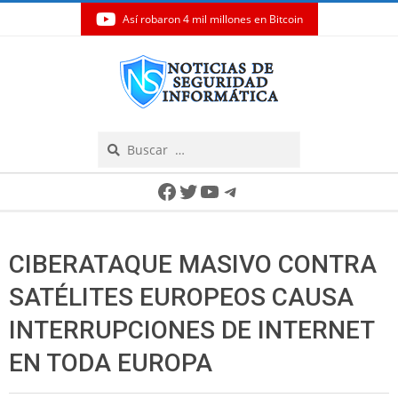
Así robaron 4 mil millones en Bitcoin
Skip
to
content
Search
Secondary
Facebook
Twitter
YouTube
Telegram
Navigation
Menu
CIBERATAQUE MASIVO CONTRA
SATÉLITES EUROPEOS CAUSA
INTERRUPCIONES DE INTERNET
EN TODA EUROPA