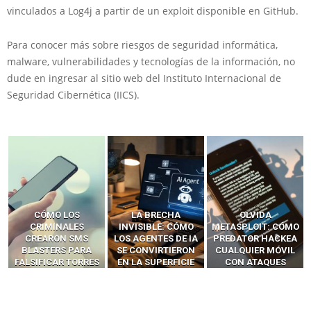
vinculados a Log4j a partir de un exploit disponible en GitHub.
Para conocer más sobre riesgos de seguridad informática,
malware, vulnerabilidades y tecnologías de la información, no
dude en ingresar al sitio web del Instituto Internacional de
Seguridad Cibernética (IICS).
LA BRECHA
OLVIDA
CÓMO LOS HACKERS
INVISIBLE: CÓMO
METASPLOIT: CÓMO
INTERCEPTAN OTPS
LOS AGENTES DE IA
PREDATOR HACKEA
Y LLAMADAS
SE CONVIRTIERON
CUALQUIER MÓVIL
MÓVILES SIN
EN LA SUPERFICIE
CON ATAQUES
‘HACKEAR’ — EL
DE ATAQUE MÁS
PUBLICITARIOS
INCREÍBLE PODER DE
PELIGROSA DE
CERO-CLIC
LOS SIM BOXES”
2025–2026