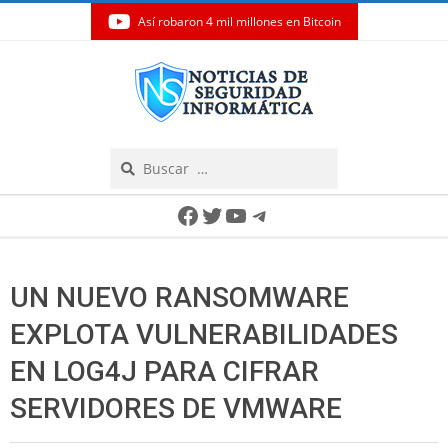
Así robaron 4 mil millones en Bitcoin
Skip
to
content
Search
Secondary
Facebook
Twitter
YouTube
Telegram
Navigation
Menu
UN NUEVO RANSOMWARE
EXPLOTA VULNERABILIDADES
EN LOG4J PARA CIFRAR
SERVIDORES DE VMWARE