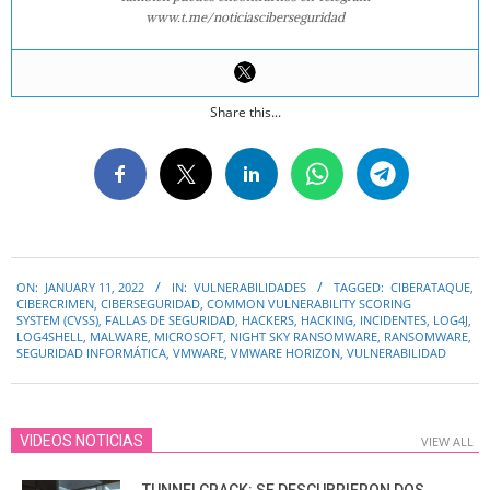
www.t.me/noticiasciberseguridad
Share this...
2022-
ON:
JANUARY 11, 2022
IN:
VULNERABILIDADES
TAGGED:
CIBERATAQUE
,
01-
CIBERCRIMEN
,
CIBERSEGURIDAD
,
COMMON VULNERABILITY SCORING
11
SYSTEM (CVSS)
,
FALLAS DE SEGURIDAD
,
HACKERS
,
HACKING
,
INCIDENTES
,
LOG4J
,
LOG4SHELL
,
MALWARE
,
MICROSOFT
,
NIGHT SKY RANSOMWARE
,
RANSOMWARE
,
SEGURIDAD INFORMÁTICA
,
VMWARE
,
VMWARE HORIZON
,
VULNERABILIDAD
VIDEOS NOTICIAS
VIEW ALL