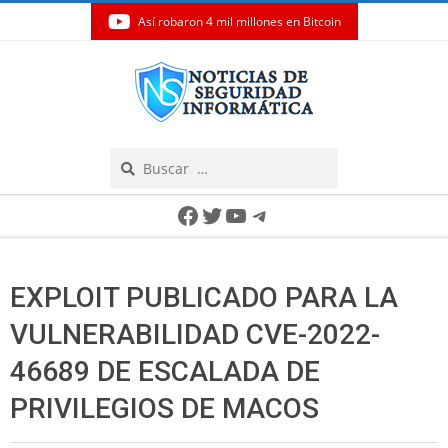
Así robaron 4 mil millones en Bitcoin
Skip
to
content
Search
Secondary
Facebook
Twitter
YouTube
Telegram
Navigation
Menu
EXPLOIT PUBLICADO PARA LA
VULNERABILIDAD CVE-2022-
46689 DE ESCALADA DE
PRIVILEGIOS DE MACOS