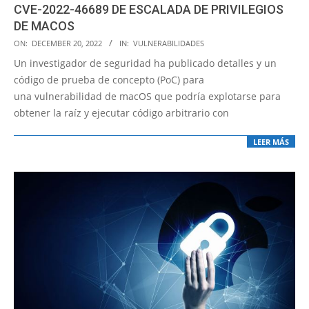
CVE-2022-46689 DE ESCALADA DE PRIVILEGIOS
DE MACOS
2022-
ON:
DECEMBER 20, 2022
IN:
VULNERABILIDADES
12-
Un investigador de seguridad ha publicado detalles y un
20
código de prueba de concepto (PoC) para
una vulnerabilidad de macOS que podría explotarse para
obtener la raíz y ejecutar código arbitrario con
LEER MÁS