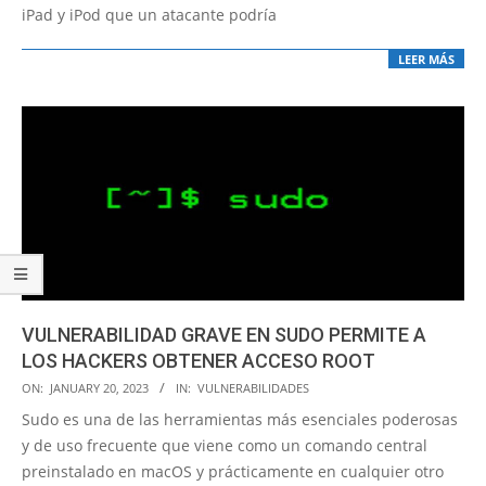
iPad y iPod que un atacante podría
LEER MÁS
VULNERABILIDAD GRAVE EN SUDO PERMITE A
LOS HACKERS OBTENER ACCESO ROOT
2023-
ON:
JANUARY 20, 2023
IN:
VULNERABILIDADES
01-
Sudo es una de las herramientas más esenciales poderosas
20
y de uso frecuente que viene como un comando central
preinstalado en macOS y prácticamente en cualquier otro