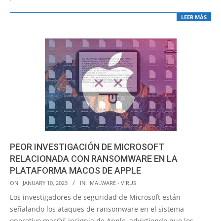
LEER MÁS
PEOR INVESTIGACIÓN DE MICROSOFT
RELACIONADA CON RANSOMWARE EN LA
PLATAFORMA MACOS DE APPLE
2023-
ON:
JANUARY 10, 2023
IN:
MALWARE - VIRUS
01-
Los investigadores de seguridad de Microsoft están
10
señalando los ataques de ransomware en el sistema
operativo macOS insignia de Apple, advirtiendo que los