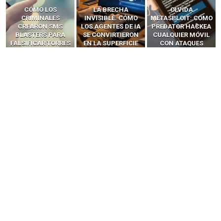
LA BRECHA
OLVIDA
CÓMO LOS HACKERS
INVISIBLE: CÓMO
METASPLOIT: CÓMO
INTERCEPTAN OTPS
LOS AGENTES DE IA
PREDATOR HACKEA
Y LLAMADAS
SE CONVIRTIERON
CUALQUIER MÓVIL
MÓVILES SIN
EN LA SUPERFICIE
CON ATAQUES
‘HACKEAR’ — EL
DE ATAQUE MÁS
PUBLICITARIOS
INCREÍBLE PODER DE
PELIGROSA DE
CERO-CLIC
LOS SIM BOXES”
2025–2026