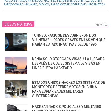
01
FOXCONN
,
FOXCONN MÉXICO
,
HACKING
,
INCIDENTES
,
LOCKBIT 2.0
,
LOCKBIT
RANSOMWARE
,
MALWARE
,
MÉXICO
,
RANSOMWARE
,
SEGURIDAD INFORMÁTICA
VIDEOS NOTICIAS
VIEW ALL
TUNNELCRACK: SE DESCUBRIERON DOS
VULNERABILIDADES GRAVES EN LAS VPN QUE
HABÍAN ESTADO INACTIVAS DESDE 1996
KENIA SOLO OTORGARÁ VISAS A LA LLEGADA
DESPUÉS DE QUE EL SISTEMA DE VISAS EN
LÍNEA FUERA HACKEADO
ESTADOS UNIDOS HACKEO LOS SISTEMAS DE
MONITOREO DE TERREMOTOS EN CHINA
PARA ESPIAR BASES MILITARES
SUBTERRÁNEAS
HACKEAR RADIOS POLICIALES Y MILITARES