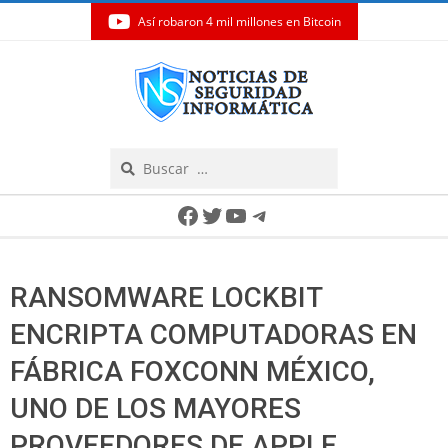
Así robaron 4 mil millones en Bitcoin
Skip
to
content
Search
Secondary
Facebook
Twitter
YouTube
Telegram
Navigation
Menu
RANSOMWARE LOCKBIT
ENCRIPTA COMPUTADORAS EN
FÁBRICA FOXCONN MÉXICO,
UNO DE LOS MAYORES
PROVEEDORES DE APPLE