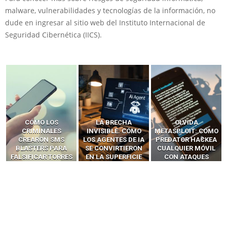
malware, vulnerabilidades y tecnologías de la información, no
dude en ingresar al sitio web del Instituto Internacional de
Seguridad Cibernética (IICS).
LA BRECHA
OLVIDA
CÓMO LOS HACKERS
INVISIBLE: CÓMO
METASPLOIT: CÓMO
INTERCEPTAN OTPS
LOS AGENTES DE IA
PREDATOR HACKEA
Y LLAMADAS
SE CONVIRTIERON
CUALQUIER MÓVIL
MÓVILES SIN
EN LA SUPERFICIE
CON ATAQUES
‘HACKEAR’ — EL
DE ATAQUE MÁS
PUBLICITARIOS
INCREÍBLE PODER DE
PELIGROSA DE
CERO-CLIC
LOS SIM BOXES”
2025–2026