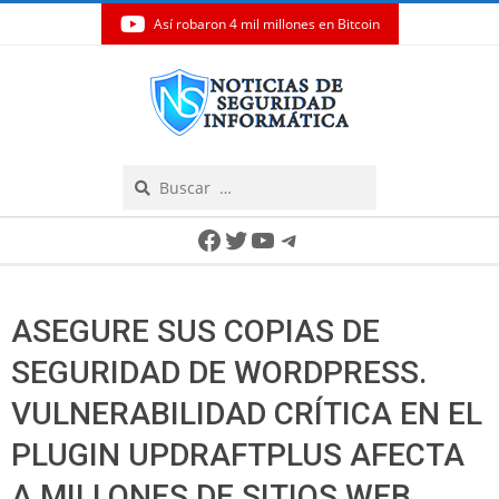
Así robaron 4 mil millones en Bitcoin
Skip
to
content
Search
Secondary
Facebook
Twitter
YouTube
Telegram
Navigation
Menu
ASEGURE SUS COPIAS DE
SEGURIDAD DE WORDPRESS.
VULNERABILIDAD CRÍTICA EN EL
PLUGIN UPDRAFTPLUS AFECTA
A MILLONES DE SITIOS WEB