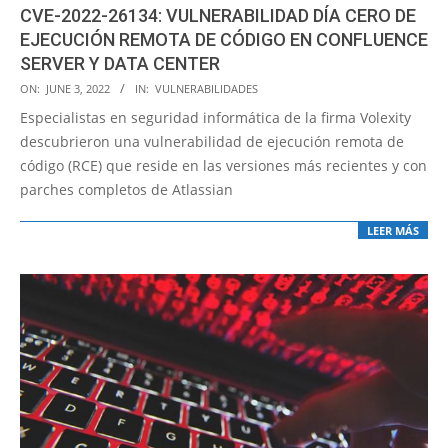
CVE-2022-26134: VULNERABILIDAD DÍA CERO DE
EJECUCIÓN REMOTA DE CÓDIGO EN CONFLUENCE
SERVER Y DATA CENTER
2022-
ON:
JUNE 3, 2022
IN:
VULNERABILIDADES
06-
Especialistas en seguridad informática de la firma Volexity
03
descubrieron una vulnerabilidad de ejecución remota de
código (RCE) que reside en las versiones más recientes y con
parches completos de Atlassian
LEER MÁS