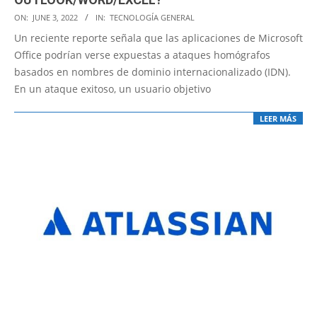
2022-
ON:
JUNE 3, 2022
IN:
TECNOLOGÍA GENERAL
06-
Un reciente reporte señala que las aplicaciones de Microsoft
03
Office podrían verse expuestas a ataques homógrafos
basados en nombres de dominio internacionalizado (IDN).
En un ataque exitoso, un usuario objetivo
LEER MÁS