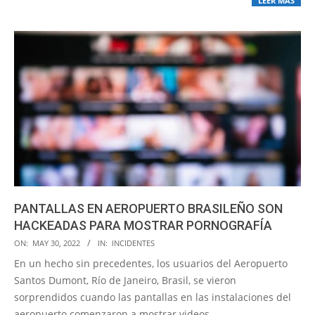
LEER MÁS
PANTALLAS EN AEROPUERTO BRASILEÑO SON
HACKEADAS PARA MOSTRAR PORNOGRAFÍA
2022-
ON:
MAY 30, 2022
IN:
INCIDENTES
05-
En un hecho sin precedentes, los usuarios del Aeropuerto
30
Santos Dumont, Río de Janeiro, Brasil, se vieron
sorprendidos cuando las pantallas en las instalaciones del
aeropuerto comenzaron a mostrar videos