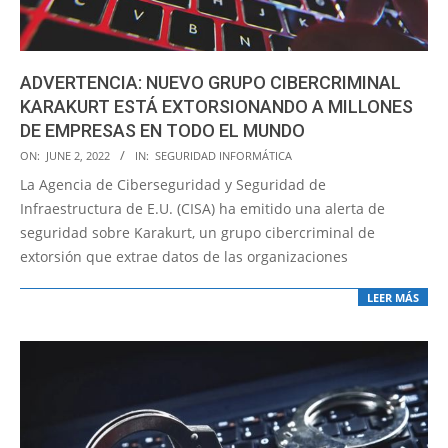
ADVERTENCIA: NUEVO GRUPO CIBERCRIMINAL
KARAKURT ESTÁ EXTORSIONANDO A MILLONES
DE EMPRESAS EN TODO EL MUNDO
2022-
ON:
JUNE 2, 2022
IN:
SEGURIDAD INFORMÁTICA
06-
La Agencia de Ciberseguridad y Seguridad de
02
Infraestructura de E.U. (CISA) ha emitido una alerta de
seguridad sobre Karakurt, un grupo cibercriminal de
extorsión que extrae datos de las organizaciones
LEER MÁS