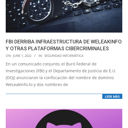
FBI DERRIBA INFRAESTRUCTURA DE WELEAKINFO
Y OTRAS PLATAFORMAS CIBERCRIMINALES
2022-
ON:
JUNE 1, 2022
IN:
SEGURIDAD INFORMÁTICA
06-
En un comunicado conjunto, el Buró Federal de
01
Investigaciones (FBI) y el Departamento de Justicia de E.U.
(DOJ) anunciaron la confiscación del nombre de dominio
WeLeakInfo.to y dos nombres de
LEER MÁS