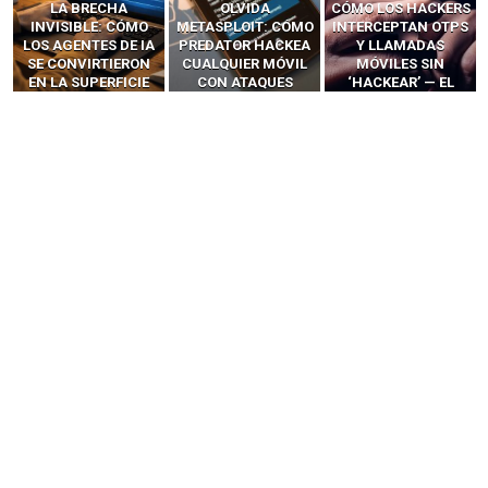
LA BRECHA
OLVIDA
CÓMO LOS HACKERS
INVISIBLE: CÓMO
METASPLOIT: CÓMO
INTERCEPTAN OTPS
LOS AGENTES DE IA
PREDATOR HACKEA
Y LLAMADAS
SE CONVIRTIERON
CUALQUIER MÓVIL
MÓVILES SIN
EN LA SUPERFICIE
CON ATAQUES
‘HACKEAR’ — EL
DE ATAQUE MÁS
PUBLICITARIOS
INCREÍBLE PODER DE
PELIGROSA DE
CERO-CLIC
LOS SIM BOXES”
2025–2026