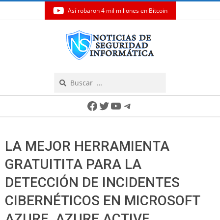
Así robaron 4 mil millones en Bitcoin
Skip
to
content
Search
Secondary
Facebook
Twitter
YouTube
Telegram
Navigation
Menu
LA MEJOR HERRAMIENTA
GRATUITITA PARA LA
DETECCIÓN DE INCIDENTES
CIBERNÉTICOS EN MICROSOFT
AZURE, AZURE ACTIVE