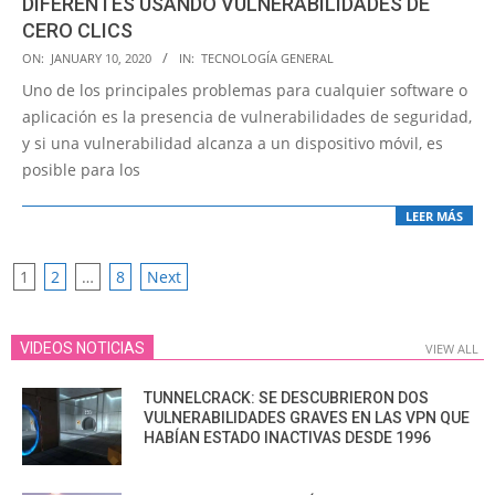
DIFERENTES USANDO VULNERABILIDADES DE
CERO CLICS
2020-
ON:
JANUARY 10, 2020
IN:
TECNOLOGÍA GENERAL
01-
Uno de los principales problemas para cualquier software o
10
aplicación es la presencia de vulnerabilidades de seguridad,
y si una vulnerabilidad alcanza a un dispositivo móvil, es
posible para los
LEER MÁS
POSTS
1
2
…
8
Next
PAGINATION
VIDEOS NOTICIAS
VIEW ALL
TUNNELCRACK: SE DESCUBRIERON DOS
VULNERABILIDADES GRAVES EN LAS VPN QUE
HABÍAN ESTADO INACTIVAS DESDE 1996