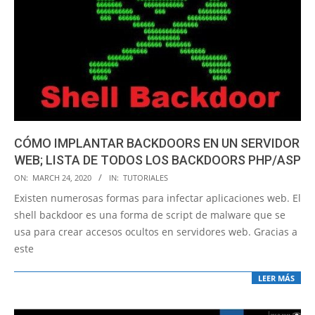
CÓMO IMPLANTAR BACKDOORS EN UN SERVIDOR
WEB; LISTA DE TODOS LOS BACKDOORS PHP/ASP
2020-
ON:
MARCH 24, 2020
IN:
TUTORIALES
03-
Existen numerosas formas para infectar aplicaciones web. El
24
shell backdoor es una forma de script de malware que se
usa para crear accesos ocultos en servidores web. Gracias a
este
LEER MÁS