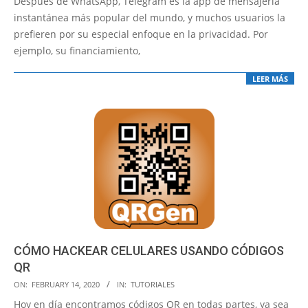
Después de WhatsApp, Telegram es la app de mensajería
21
instantánea más popular del mundo, y muchos usuarios la
prefieren por su especial enfoque en la privacidad. Por
ejemplo, su financiamiento,
LEER MÁS
CÓMO HACKEAR CELULARES USANDO CÓDIGOS
QR
2020-
ON:
FEBRUARY 14, 2020
IN:
TUTORIALES
02-
Hoy en día encontramos códigos QR en todas partes, ya sea