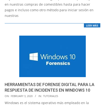
14
en nuestras compras de comestibles hasta para hacer
pagos e incluso como otro método para iniciar sesión en
nuestras
LEER MÁS
HERRAMIENTAS DE FORENSE DIGITAL PARA LA
RESPUESTA DE INCIDENTES EN WINDOWS 10
2020-
ON:
FEBRUARY 3, 2020
IN:
TUTORIALES
02-
Windows es el sistema operativo más empleado en la