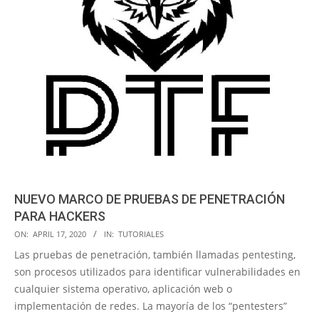
NUEVO MARCO DE PRUEBAS DE PENETRACIÓN
PARA HACKERS
2020-
ON:
APRIL 17, 2020
IN:
TUTORIALES
04-
Las pruebas de penetración, también llamadas pentesting,
17
son procesos utilizados para identificar vulnerabilidades en
cualquier sistema operativo, aplicación web o
implementación de redes. La mayoría de los “pentesters”