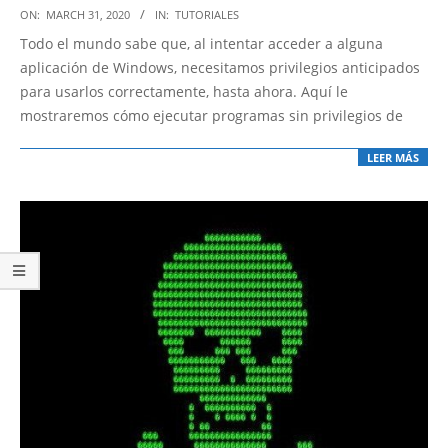
2020-
ON:
MARCH 31, 2020
IN:
TUTORIALES
03-
Todo el mundo sabe que, al intentar acceder a alguna
31
aplicación de Windows, necesitamos privilegios anticipados
para usarlos correctamente, hasta ahora. Aquí le
mostraremos cómo ejecutar programas sin privilegios de
LEER MÁS