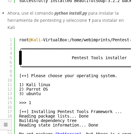
32
Successfully installed BeautifulSoup-3.2.2 backp
Ahora, use el comando
python install.py
para instalar la
herramienta de pentesting y seleccione
1
para instalar en
Kali
1
root
@Kali
-VirtualBox:/home/webimprints/Pentest-T
2
3
┌═══════════════════════════════════════════════
4
█                                               
5
█                     Pentest Tools installer   
6
█                                               
7
└═══════════════════════════════════════════════
8
9
[++] Please choose your operating system.
10
11
1) Kali linux
12
2) Parrot OS
13
3) ubuntu
14
15
>>> 1
16
17
[++] Installing Pentest Tools Framework ...
18
Reading package lists... Done
19
Building dependency tree
20
Reading state information... Done
21