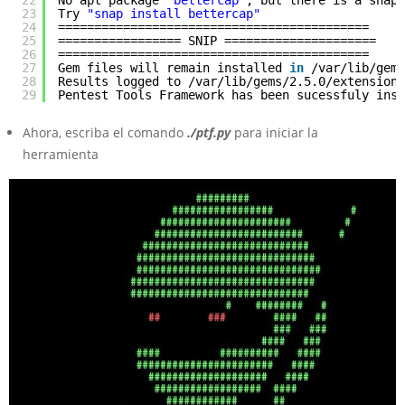
22
No apt package 
"bettercap"
, but there is a snap 
23
Try 
"snap install bettercap"
24
===========================================
25
================= SNIP =====================
26
===========================================
27
Gem files will remain installed 
in
/var/lib/gems
28
Results logged to /var/lib/gems/2.5.0/extensions
29
Pentest Tools Framework has been sucessfuly inst
Ahora, escriba el comando
./ptf.py
para iniciar la
herramienta