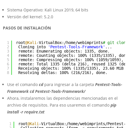
Sistema Operativo: Kali Linux 2019, 64 bits
Versión del kernel: 5.2.0
PASOS DE INSTALACIÓN
1
root
@Kali
-VirtualBox:/home/webimprints
# git clone
2
Cloning into 
'Pentest-Tools-Framework'
...
3
remote: Enumerating objects: 1335, done.
4
remote: Counting objects: 100% (1335/1335), done
5
remote: Compressing objects: 100% (1059/1059), d
6
remote: Total 1335 (delta 216), reused 1325 (del
7
Receiving objects: 100% (1335/1335), 23.60 MiB |
8
Resolving deltas: 100% (216/216), done. 
Use el comando
cd
para ingresar a la carpeta
Pentest-Tools-
Framework cd Pentest-Tools-Framework/
Ahora, instalaremos las dependencias mencionadas en el
archivo de requisitos. Para eso usaremos el comando
pip
install -r require.txt
1
root
@Kali
-VirtualBox:/home/webimprints/Pentest-T