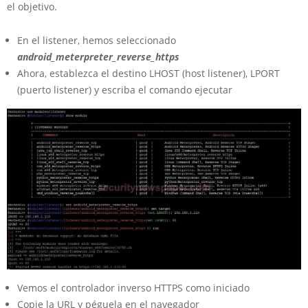
el objetivo.
En el listener, hemos seleccionado
android_meterpreter_reverse_https
Ahora, establezca el destino LHOST (host listener), LPORT
(puerto listener) y escriba el comando ejecutar
Vemos el controlador inverso HTTPS como iniciado
Copie la URL y péguela en el navegador