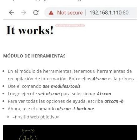
MÓDULO DE HERRAMIENTAS
En el módulo de herramientas, tenemos 8 herramientas de
recopilación de información. Entre ellos
Atscan
es la primera
Use el comando
use modules/tools
Luego ejecute
set atscan
para seleccionar
Atscan
Para ver todas las opciones de ayuda, escriba
atscan -h
Ahora, use el comando
atscan -t hack.me
–
t
<sitio web objetivo>