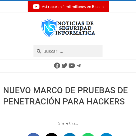
Así robaron 4 mil millones en Bitcoin
Skip
to
content
Search
Secondary
Facebook
Twitter
YouTube
Telegram
Navigation
Menu
NUEVO MARCO DE PRUEBAS DE
PENETRACIÓN PARA HACKERS
Share this...