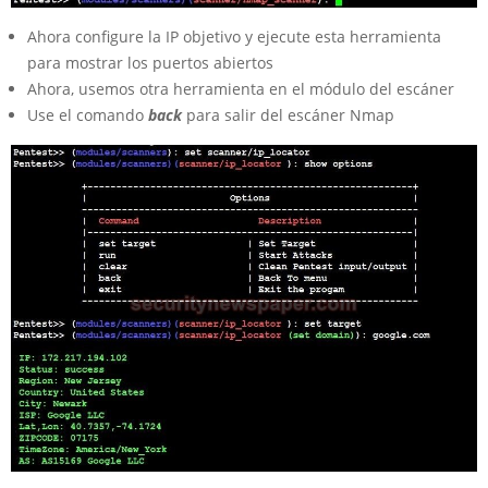
Ahora configure la IP objetivo y ejecute esta herramienta
para mostrar los puertos abiertos
Ahora, usemos otra herramienta en el módulo del escáner
Use el comando
back
para salir del escáner Nmap