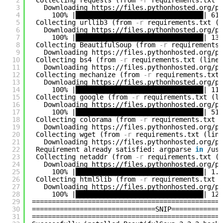
2
Collecting requests (from
-r
requirements.txt (
3
Downloading https://files.pythonhosted.org/pa
4
100% |████████████████████████████████| 61k
5
Collecting urllib3 (from
-r
requirements.txt (l
6
Downloading https://files.pythonhosted.org/pa
7
100% |████████████████████████████████| 133
8
Collecting BeautifulSoup (from
-r
requirements.
9
Downloading https://files.pythonhosted.org/pa
10
Collecting bs4 (from
-r
requirements.txt (line 
11
Downloading https://files.pythonhosted.org/pa
12
Collecting mechanize (from
-r
requirements.txt 
13
Downloading https://files.pythonhosted.org/pa
14
100% |████████████████████████████████| 112
15
Collecting google (from
-r
requirements.txt (li
16
Downloading https://files.pythonhosted.org/pa
17
100% |████████████████████████████████| 51k
18
Collecting colorama (from
-r
requirements.txt (
19
Downloading https://files.pythonhosted.org/pa
20
Collecting wget (from
-r
requirements.txt (line
21
Downloading https://files.pythonhosted.org/pa
22
Requirement already satisfied: argparse 
in
/usr
23
Collecting netaddr (from
-r
requirements.txt (l
24
Downloading https://files.pythonhosted.org/pa
25
100% |████████████████████████████████| 1.6
26
Collecting html5lib (from
-r
requirements.txt (
27
Downloading https://files.pythonhosted.org/pa
28
100% |████████████████████████████████| 122
29
================================================
30
===============================SNIP=============
31
================================================