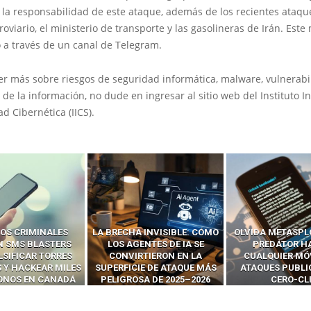
 la responsabilidad de este ataque, además de los recientes ataqu
roviario, el ministerio de transporte y las gasolineras de Irán. Est
 a través de un canal de Telegram.
er más sobre riesgos de seguridad informática, malware, vulnerabi
 de la información, no dude en ingresar al sitio web del Instituto I
d Cibernética (IICS).
 INVISIBLE: CÓMO
OLVIDA METASPLOIT: CÓMO
CÓMO LOS HA
ENTES DE IA SE
PREDATOR HACKEA
INTERCEPTAN 
RTIERON EN LA
CUALQUIER MÓVIL CON
LLAMADAS MÓVI
IE DE ATAQUE MÁS
ATAQUES PUBLICITARIOS
‘HACKEAR’ — EL 
SA DE 2025–2026
CERO-CLIC
PODER DE LOS S