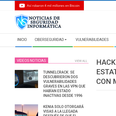
Así robaron 4 mil millones en Bitcoin
Skip
to
content
Secondary
INICIO
CIBERSEGURIDAD
VULNERABILIDADES
Navigation
Menu
HACK
VIDEOS NOTICIAS
VIEW ALL
ESTA
TUNNELCRACK: SE
DESCUBRIERON DOS
CON 
VULNERABILIDADES
GRAVES EN LAS VPN QUE
HABÍAN ESTADO
INACTIVAS DESDE 1996
KENIA SOLO OTORGARÁ
VISAS A LA LLEGADA