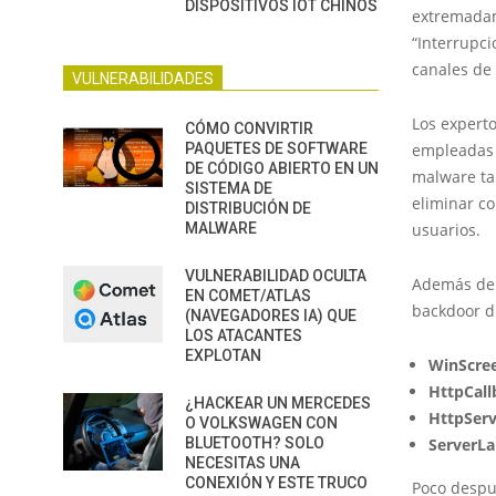
DISPOSITIVOS IOT CHINOS
extremadame
“Interrupci
canales de 
VULNERABILIDADES
Los expert
CÓMO CONVIRTIR
PAQUETES DE SOFTWARE
empleadas p
DE CÓDIGO ABIERTO EN UN
malware ta
SISTEMA DE
eliminar co
DISTRIBUCIÓN DE
MALWARE
usuarios.
VULNERABILIDAD OCULTA
Además del
EN COMET/ATLAS
backdoor d
(NAVEGADORES IA) QUE
LOS ATACANTES
EXPLOTAN
WinScre
HttpCall
¿HACKEAR UN MERCEDES
HttpServ
O VOLKSWAGEN CON
BLUETOOTH? SOLO
ServerL
NECESITAS UNA
CONEXIÓN Y ESTE TRUCO
Poco despu