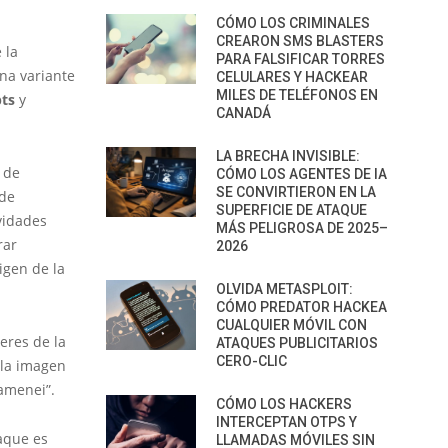
CÓMO LOS CRIMINALES
CREARON SMS BLASTERS
 la
PARA FALSIFICAR TORRES
na variante
CELULARES Y HACKEAR
MILES DE TELÉFONOS EN
pts
y
CANADÁ
LA BRECHA INVISIBLE:
 de
CÓMO LOS AGENTES DE IA
SE CONVIRTIERON EN LA
 de
SUPERFICIE DE ATAQUE
vidades
MÁS PELIGROSA DE 2025–
rar
2026
igen de la
OLVIDA METASPLOIT:
CÓMO PREDATOR HACKEA
CUALQUIER MÓVIL CON
eres de la
ATAQUES PUBLICITARIOS
CERO-CLIC
 la imagen
amenei”.
CÓMO LOS HACKERS
INTERCEPTAN OTPS Y
taque es
LLAMADAS MÓVILES SIN