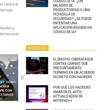
CÓDIGO DE IA: ¿UN
es contra el
MILAGRO DE
e mensaje
PRODUCTIVIDAD O UNA
PESADILLA DE
SEGURIDAD? ¿SE PUEDE
PATENTAR UNA
lidades y
APLICACIÓN BASADA EN
CÓDIGO DE IA?
nternacional
INCIDENTES
EL MASIVO CIBERATAQUE
CONTRA CANVAS QUE
PRESUNTAMENTE
TERMINÓ EN UN ACUERDO
SECRETO CON HACKERS
CKERS
13 TÉCNICAS
CÓMO LOS HACKERS
OTPS Y
RIDÍCULAMENTE FÁCILES
MANIPULAN GITHUB
POR QUÉ LOS HACKERS
LES SIN
PARA HACKEAR Y EXPLOTAR
COPILOT DENTRO DE VS C
AMARON EL AUTO-
INCREÍBLE
NAVEGADORES DE IA
ACTUALIZADOR DE
IM BOXES”
AGÉNTICA
NOTEPAD++