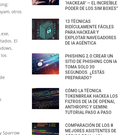
‘HACKEAR’ — EL INCREÍBLE
king:
PODER DE LOS SIM BOXES”
ayam, otros
13 TÉCNICAS
RIDÍCULAMENTE FÁCILES
PARA HACKEAR Y
.exe,
EXPLOTAR NAVEGADORES
tados. El
DE IA AGÉNTICA
ndows,
 los
PHISHING 2.0:CREAR UN
SITIO DE PHISHING CON IA
TOMA SOLO 30
SEGUNDOS. ¿ESTÁS
 de
PREPARADO?
CÓMO LA TÉCNICA
TOKENBREAK HACKEA LOS
s
FILTROS DE IA DE OPENAI,
ANTHROPIC Y GEMINI:
TUTORIAL PASO A PASO
COMPARACIÓN DE LOS 8
MEJORES ASISTENTES DE
ry Sparrow