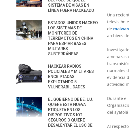
DESPUÉS DE QUE EL
SISTEMA DE VISAS EN
LÍNEA FUERA HACKEADO
Una recient
televisión 
ESTADOS UNIDOS HACKEO
LOS SISTEMAS DE
de
malwar
MONITOREO DE
archivos d
TERREMOTOS EN CHINA
PARA ESPIAR BASES
MILITARES
Investigad
SUBTERRÁNEAS
amenazas u
transmisión
HACKEAR RADIOS
normales de
POLICIALES Y MILITARES
ENCRIPTADAS
evidencia 
EXPLOTANDO 5
actividad m
VULNERABILIDADES
Durante el 
EL GOBIERNO DE EE. UU.
QUIERE ESTA NUEVA
Organizaci
ETIQUETA EN LOS
del ayatol
DISPOSITIVOS IOT
SEGUROS O QUIERE
DESALENTAR EL USO DE
Al respecto