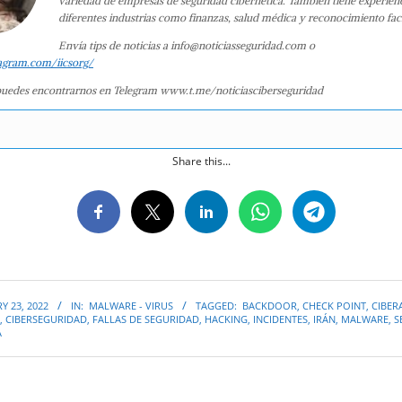
variedad de empresas de seguridad cibernética. También tiene experien
diferentes industrias como finanzas, salud médica y reconocimiento faci
Envía tips de noticias a info@noticiasseguridad.com o
agram.com/iicsorg/
uedes encontrarnos en Telegram www.t.me/noticiasciberseguridad
Share this...
Y 23, 2022
IN:
MALWARE - VIRUS
TAGGED:
BACKDOOR
,
CHECK POINT
,
CIBER
,
CIBERSEGURIDAD
,
FALLAS DE SEGURIDAD
,
HACKING
,
INCIDENTES
,
IRÁN
,
MALWARE
,
S
A