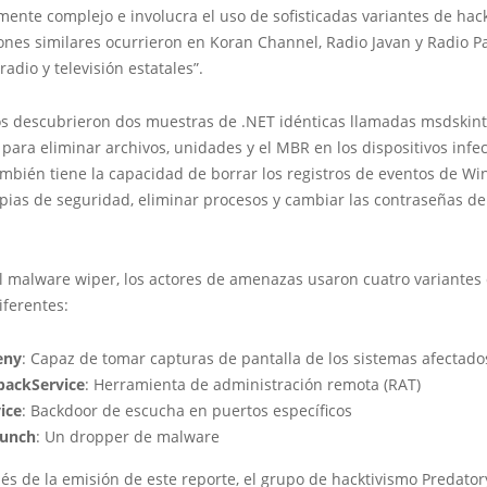
nte complejo e involucra el uso de sofisticadas variantes de hac
ones similares ocurrieron en Koran Channel, Radio Javan y Radio P
radio y televisión estatales”.
os descubrieron dos muestras de .NET idénticas llamadas msdskint
ara eliminar archivos, unidades y el MBR en los dispositivos infec
mbién tiene la capacidad de borrar los registros de eventos de Wi
pias de seguridad, eliminar procesos y cambiar las contraseñas de
 malware wiper, los actores de amenazas usaron cuatro variantes
iferentes:
eny
: Capaz de tomar capturas de pantalla de los sistemas afectado
backService
: Herramienta de administración remota (RAT)
ice
: Backdoor de escucha en puertos específicos
aunch
: Un dropper de malware
és de la emisión de este reporte, el grupo de hacktivismo Predato