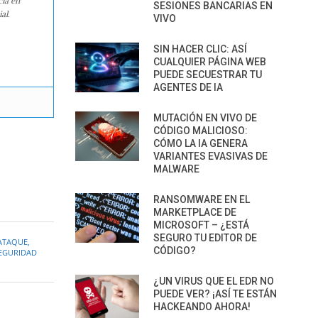
cia en
SESIONES BANCARIAS EN
al.
VIVO
SIN HACER CLIC: ASÍ
CUALQUIER PÁGINA WEB
PUEDE SECUESTRAR TU
AGENTES DE IA
MUTACIÓN EN VIVO DE
CÓDIGO MALICIOSO:
CÓMO LA IA GENERA
VARIANTES EVASIVAS DE
MALWARE
RANSOMWARE EN EL
MARKETPLACE DE
MICROSOFT – ¿ESTÁ
SEGURO TU EDITOR DE
ATAQUE
,
CÓDIGO?
EGURIDAD
¿UN VIRUS QUE EL EDR NO
PUEDE VER? ¡ASÍ TE ESTÁN
HACKEANDO AHORA!