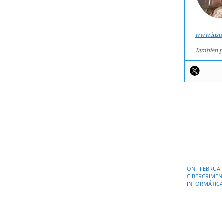
www.inst
También p
2022-
ON:
FEBRUAR
02-
CIBERCRIMEN
23
INFORMÁTIC