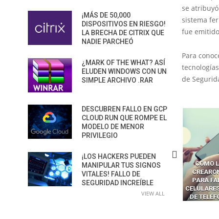
se atribuyó
¡MÁS DE 50,000
sistema fer
DISPOSITIVOS EN RIESGO!
fue emitido
LA BRECHA DE CITRIX QUE
NADIE PARCHEÓ
Para conoc
¿MARK OF THE WHAT? ASÍ
tecnologías
ELUDEN WINDOWS CON UN
de Segurida
SIMPLE ARCHIVO .RAR
DESCUBREN FALLO EN GCP
CLOUD RUN QUE ROMPE EL
MODELO DE MENOR
PRIVILEGIO
¡LOS HACKERS PUEDEN
ÓMO LAVAR EL CEREBRO A
CÓMO LOS CRIMINALES
LA BRECHA
MANIPULAR TUS SIGNOS
OS NAVEGADORES CON IA
CREARON SMS BLASTERS
LOS AG
VITALES! FALLO DE
PARA ROBAR SECRETOS
PARA FALSIFICAR TORRES
CONVI
SEGURIDAD INCREÍBLE
CELULARES Y HACKEAR MILES
SUPERFIC
VIEW ALL
DE TELÉFONOS EN CANADÁ
PELIGRO