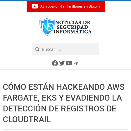
Así robaron 4 mil millones en Bitcoin
Skip
to
content
Search
Secondary
Facebook
Twitter
YouTube
Telegram
Navigation
Menu
CÓMO ESTÁN HACKEANDO AWS
FARGATE, EKS Y EVADIENDO LA
DETECCIÓN DE REGISTROS DE
CLOUDTRAIL