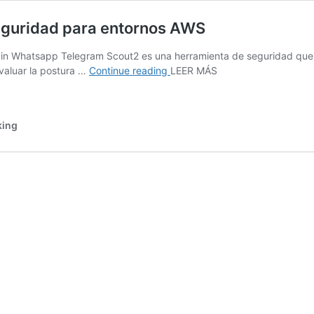
seguridad para entornos AWS
in Whatsapp Telegram Scout2 es una herramienta de seguridad que p
Scout2
valuar la postura …
Continue reading
LEER MÁS
–
Herramienta
de
king
auditoría
de
seguridad
para
entornos
AWS