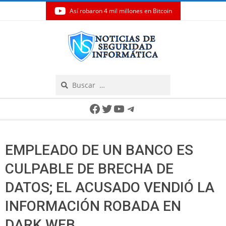
Así robaron 4 mil millones en Bitcoin
Skip
to
content
Search
Secondary
Facebook
Twitter
YouTube
Telegram
Navigation
Menu
EMPLEADO DE UN BANCO ES
CULPABLE DE BRECHA DE
DATOS; EL ACUSADO VENDIÓ LA
INFORMACIÓN ROBADA EN
DARK WEB