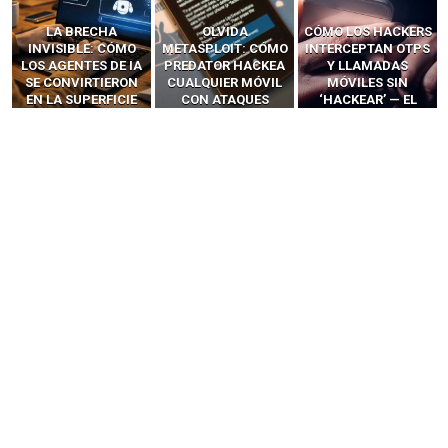
LA BRECHA
OLVIDA
CÓMO LOS HACKERS
INVISIBLE: CÓMO
METASPLOIT: CÓMO
INTERCEPTAN OTPS
LOS AGENTES DE IA
PREDATOR HACKEA
Y LLAMADAS
SE CONVIRTIERON
CUALQUIER MÓVIL
MÓVILES SIN
EN LA SUPERFICIE
CON ATAQUES
‘HACKEAR’ — EL
DE ATAQUE MÁS
PUBLICITARIOS
INCREÍBLE PODER DE
PELIGROSA DE
CERO-CLIC
LOS SIM BOXES”
2025–2026