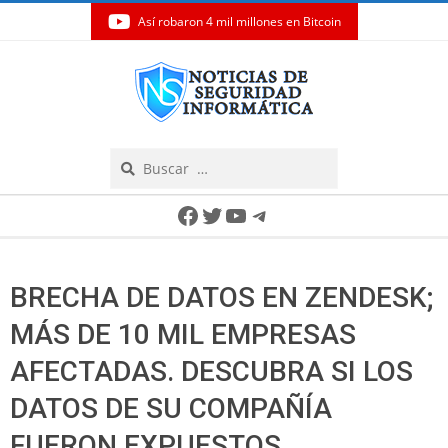
Así robaron 4 mil millones en Bitcoin
Skip
to
content
Search
Secondary
Facebook
Twitter
YouTube
Telegram
Navigation
Menu
BRECHA DE DATOS EN ZENDESK;
MÁS DE 10 MIL EMPRESAS
AFECTADAS. DESCUBRA SI LOS
DATOS DE SU COMPAÑÍA
FUERON EXPUESTOS