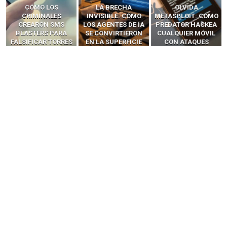
LA BRECHA
OLVIDA
CÓMO LOS HACKERS
INVISIBLE: CÓMO
METASPLOIT: CÓMO
INTERCEPTAN OTPS
LOS AGENTES DE IA
PREDATOR HACKEA
Y LLAMADAS
SE CONVIRTIERON
CUALQUIER MÓVIL
MÓVILES SIN
EN LA SUPERFICIE
CON ATAQUES
‘HACKEAR’ — EL
DE ATAQUE MÁS
PUBLICITARIOS
INCREÍBLE PODER DE
PELIGROSA DE
CERO-CLIC
LOS SIM BOXES”
2025–2026