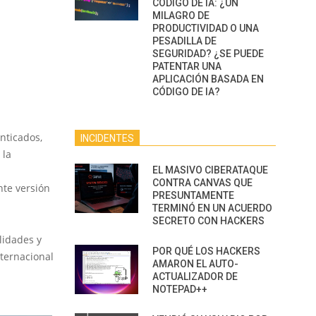
CÓDIGO DE IA: ¿UN
MILAGRO DE
PRODUCTIVIDAD O UNA
PESADILLA DE
SEGURIDAD? ¿SE PUEDE
PATENTAR UNA
APLICACIÓN BASADA EN
CÓDIGO DE IA?
nticados,
INCIDENTES
 la
EL MASIVO CIBERATAQUE
CONTRA CANVAS QUE
nte versión
PRESUNTAMENTE
TERMINÓ EN UN ACUERDO
SECRETO CON HACKERS
lidades y
POR QUÉ LOS HACKERS
nternacional
AMARON EL AUTO-
ACTUALIZADOR DE
NOTEPAD++