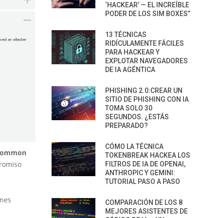
‘HACKEAR’ — EL INCREÍBLE
PODER DE LOS SIM BOXES”
13 TÉCNICAS
RIDÍCULAMENTE FÁCILES
PARA HACKEAR Y
EXPLOTAR NAVEGADORES
DE IA AGÉNTICA
PHISHING 2.0:CREAR UN
SITIO DE PHISHING CON IA
TOMA SOLO 30
SEGUNDOS. ¿ESTÁS
PREPARADO?
CÓMO LA TÉCNICA
Common
TOKENBREAK HACKEA LOS
promiso
FILTROS DE IA DE OPENAI,
ANTHROPIC Y GEMINI:
TUTORIAL PASO A PASO
ones
COMPARACIÓN DE LOS 8
MEJORES ASISTENTES DE