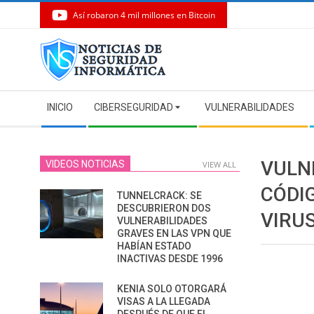
Así robaron 4 mil millones en Bitcoin
Skip
to
content
Secondary
INICIO
CIBERSEGURIDAD
VULNERABILIDADES
Navigation
Menu
VULN
VIDEOS NOTICIAS
VIEW ALL
CÓDI
TUNNELCRACK: SE
DESCUBRIERON DOS
VIRU
VULNERABILIDADES
GRAVES EN LAS VPN QUE
HABÍAN ESTADO
INACTIVAS DESDE 1996
KENIA SOLO OTORGARÁ
VISAS A LA LLEGADA