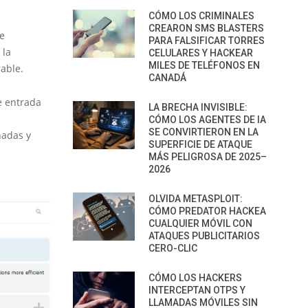
CÓMO LOS CRIMINALES
CREARON SMS BLASTERS
e
PARA FALSIFICAR TORRES
 la
CELULARES Y HACKEAR
MILES DE TELÉFONOS EN
rable.
CANADÁ
de entrada
LA BRECHA INVISIBLE:
CÓMO LOS AGENTES DE IA
SE CONVIRTIERON EN LA
ñadas y
SUPERFICIE DE ATAQUE
MÁS PELIGROSA DE 2025–
2026
OLVIDA METASPLOIT:
CÓMO PREDATOR HACKEA
CUALQUIER MÓVIL CON
ATAQUES PUBLICITARIOS
CERO-CLIC
CÓMO LOS HACKERS
INTERCEPTAN OTPS Y
LLAMADAS MÓVILES SIN