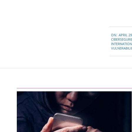
2022-
ON:
APRIL 29
04-
CIBERSEGUR
29
INTERNATIONA
VULNERABIL