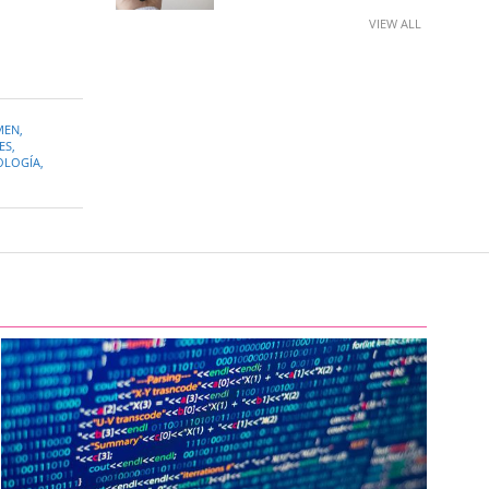
VIEW ALL
MEN
,
ES
,
OLOGÍA
,