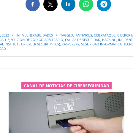
, 2022
IN:
VULNERABILIDADES
TAGGED:
ANTIVIRUS
,
CIBERATAQUE
,
CIBERCRI
IDAD
,
EJECUCIÓN DE CÓDIGO ARBITRARIO
,
FALLAS DE SEGURIDAD
,
HACKING
,
INCIDENT
L INSTITUTE OF CYBER SECURITY (IICS)
,
KASPERSKY
,
SEGURIDAD INFORMÁTICA
,
TECN
IDAD
CANAL DE NOTICIAS DE CIBERSEGURIDAD