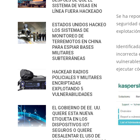
DESPUÉS DE QUE EL
SISTEMA DE VISAS EN
LÍNEA FUERA HACKEADO
Se ha repo
seguridad d
ESTADOS UNIDOS HACKEO
LOS SISTEMAS DE
explotación
MONITOREO DE
TERREMOTOS EN CHINA
Identifica
PARA ESPIAR BASES
MILITARES
incorrecta
SUBTERRÁNEAS
vulnerable
ejecutar có
HACKEAR RADIOS
POLICIALES Y MILITARES
ENCRIPTADAS
EXPLOTANDO 5
VULNERABILIDADES
EL GOBIERNO DE EE. UU.
QUIERE ESTA NUEVA
ETIQUETA EN LOS
DISPOSITIVOS IOT
SEGUROS O QUIERE
DESALENTAR EL USO DE