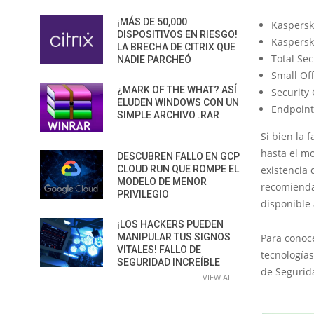
¡MÁS DE 50,000
Kaspersk
DISPOSITIVOS EN RIESGO!
Kaspersky
LA BRECHA DE CITRIX QUE
Total Sec
NADIE PARCHEÓ
Small Off
¿MARK OF THE WHAT? ASÍ
Security
ELUDEN WINDOWS CON UN
Endpoint
SIMPLE ARCHIVO .RAR
Si bien la 
hasta el mo
DESCUBREN FALLO EN GCP
CLOUD RUN QUE ROMPE EL
existencia 
MODELO DE MENOR
recomienda 
PRIVILEGIO
disponible 
¡LOS HACKERS PUEDEN
MANIPULAR TUS SIGNOS
Para conoc
VITALES! FALLO DE
tecnologías
SEGURIDAD INCREÍBLE
de Segurida
VIEW ALL