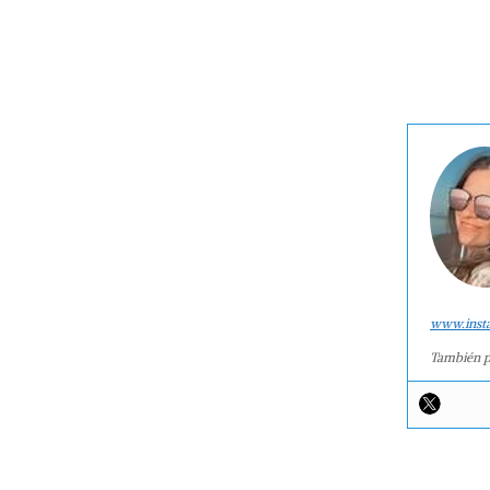
www.inst
También p