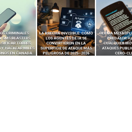
OS CRIMINALES
LA BRECHA INVISIBLE: CÓMO
OLVIDA METASPL
N SMS BLASTERS
LOS AGENTES DE IA SE
PREDATOR H
LSIFICAR TORRES
CONVIRTIERON EN LA
CUALQUIER MÓ
 Y HACKEAR MILES
SUPERFICIE DE ATAQUE MÁS
ATAQUES PUBLI
FONOS EN CANADÁ
PELIGROSA DE 2025–2026
CERO-CL