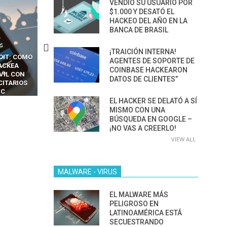
VENDIÓ SU USUARIO POR
$1.000 Y DESATÓ EL
HACKEO DEL AÑO EN LA
BANCA DE BRASIL
¡TRAICIÓN INTERNA!
OIT: CÓMO
CÓMO LOS HACKERS
13 TÉCNICAS
AGENTES DE SOPORTE DE
ACKEA
INTERCEPTAN OTPS Y
RIDÍCULAMENTE FÁCILE
COINBASE HACKEARON
VIL CON
LLAMADAS MÓVILES SIN
PARA HACKEAR Y EXPLO
DATOS DE CLIENTES”
CITARIOS
‘HACKEAR’ — EL INCREÍBLE
NAVEGADORES DE IA
IC
PODER DE LOS SIM BOXES”
AGÉNTICA
EL HACKER SE DELATÓ A SÍ
MISMO CON UNA
BÚSQUEDA EN GOOGLE –
¡NO VAS A CREERLO!
VIEW ALL
MALWARE - VIRUS
EL MALWARE MÁS
PELIGROSO EN
LATINOAMÉRICA ESTÁ
SECUESTRANDO