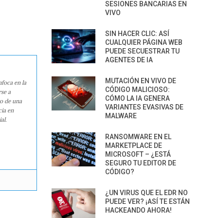
SESIONES BANCARIAS EN
VIVO
SIN HACER CLIC: ASÍ
CUALQUIER PÁGINA WEB
PUEDE SECUESTRAR TU
AGENTES DE IA
MUTACIÓN EN VIVO DE
nfoca en la
CÓDIGO MALICIOSO:
rse a
CÓMO LA IA GENERA
ro de una
VARIANTES EVASIVAS DE
cia en
MALWARE
al.
RANSOMWARE EN EL
MARKETPLACE DE
MICROSOFT – ¿ESTÁ
SEGURO TU EDITOR DE
CÓDIGO?
¿UN VIRUS QUE EL EDR NO
PUEDE VER? ¡ASÍ TE ESTÁN
HACKEANDO AHORA!