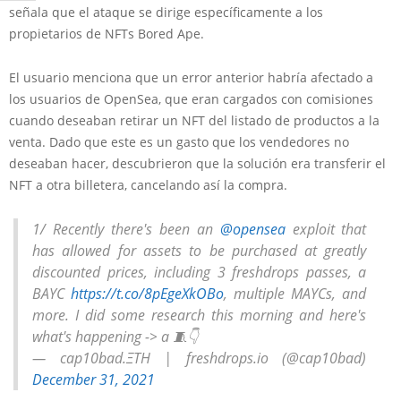
señala que el ataque se dirige específicamente a los
propietarios de NFTs Bored Ape.
El usuario menciona que un error anterior habría afectado a
los usuarios de OpenSea, que eran cargados con comisiones
cuando deseaban retirar un NFT del listado de productos a la
venta. Dado que este es un gasto que los vendedores no
deseaban hacer, descubrieron que la solución era transferir el
NFT a otra billetera, cancelando así la compra.
1/ Recently there's been an
@opensea
exploit that
has allowed for assets to be purchased at greatly
discounted prices, including 3 freshdrops passes, a
BAYC
https://t.co/8pEgeXkOBo
, multiple MAYCs, and
more. I did some research this morning and here's
what's happening -> a 🧵👇
— cap10bad.ΞTH | freshdrops.io (@cap10bad)
December 31, 2021