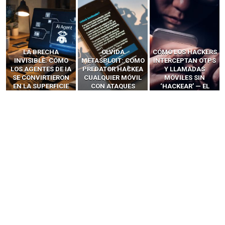
LA BRECHA
OLVIDA
CÓMO LOS HACKERS
INVISIBLE: CÓMO
METASPLOIT: CÓMO
INTERCEPTAN OTPS
LOS AGENTES DE IA
PREDATOR HACKEA
Y LLAMADAS
SE CONVIRTIERON
CUALQUIER MÓVIL
MÓVILES SIN
EN LA SUPERFICIE
CON ATAQUES
‘HACKEAR’ — EL
DE ATAQUE MÁS
PUBLICITARIOS
INCREÍBLE PODER DE
PELIGROSA DE
CERO-CLIC
LOS SIM BOXES”
2025–2026