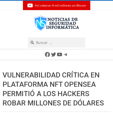
Así robaron 4 mil millones en Bitcoin
Skip
to
content
Search
Secondary
Facebook
Twitter
YouTube
Telegram
Navigation
Menu
VULNERABILIDAD CRÍTICA EN
PLATAFORMA NFT OPENSEA
PERMITIÓ A LOS HACKERS
ROBAR MILLONES DE DÓLARES