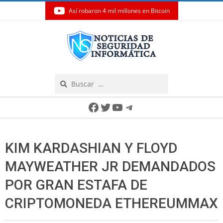
Así robaron 4 mil millones en Bitcoin
Skip
to
content
Search
Secondary
Facebook
Twitter
YouTube
Telegram
Navigation
Menu
KIM KARDASHIAN Y FLOYD
MAYWEATHER JR DEMANDADOS
POR GRAN ESTAFA DE
CRIPTOMONEDA ETHEREUMMAX