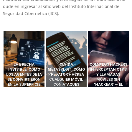
dude en ingresar al sitio web del Instituto Internacional de
Seguridad Cibernética (IICS).
LA BRECHA
OLVIDA
CÓMO LOS HACKERS
INVISIBLE: CÓMO
METASPLOIT: CÓMO
INTERCEPTAN OTPS
LOS AGENTES DE IA
PREDATOR HACKEA
Y LLAMADAS
SE CONVIRTIERON
CUALQUIER MÓVIL
MÓVILES SIN
EN LA SUPERFICIE
CON ATAQUES
‘HACKEAR’ — EL
DE ATAQUE MÁS
PUBLICITARIOS
INCREÍBLE PODER DE
PELIGROSA DE
CERO-CLIC
LOS SIM BOXES”
2025–2026