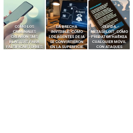
LA BRECHA
OLVIDA
CÓMO LOS HACKERS
INVISIBLE: CÓMO
METASPLOIT: CÓMO
INTERCEPTAN OTPS
LOS AGENTES DE IA
PREDATOR HACKEA
Y LLAMADAS
SE CONVIRTIERON
CUALQUIER MÓVIL
MÓVILES SIN
EN LA SUPERFICIE
CON ATAQUES
‘HACKEAR’ — EL
DE ATAQUE MÁS
PUBLICITARIOS
INCREÍBLE PODER DE
PELIGROSA DE
CERO-CLIC
LOS SIM BOXES”
2025–2026