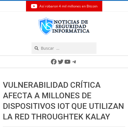
Así robaron 4 mil millones en Bitcoin
Skip
to
content
Search
Secondary
Facebook
Twitter
YouTube
Telegram
Navigation
Menu
VULNERABILIDAD CRÍTICA
AFECTA A MILLONES DE
DISPOSITIVOS IOT QUE UTILIZAN
LA RED THROUGHTEK KALAY