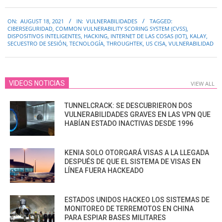
2021-
ON:
AUGUST 18, 2021
IN:
VULNERABILIDADES
TAGGED:
08-
CIBERSEGURIDAD
,
COMMON VULNERABILITY SCORING SYSTEM (CVSS)
,
18
DISPOSITIVOS INTELIGENTES
,
HACKING
,
INTERNET DE LAS COSAS (IOT)
,
KALAY
,
SECUESTRO DE SESIÓN
,
TECNOLOGÍA
,
THROUGHTEK
,
US CISA
,
VULNERABILIDAD
VIDEOS NOTICIAS
VIEW ALL
TUNNELCRACK: SE DESCUBRIERON DOS
VULNERABILIDADES GRAVES EN LAS VPN QUE
HABÍAN ESTADO INACTIVAS DESDE 1996
KENIA SOLO OTORGARÁ VISAS A LA LLEGADA
DESPUÉS DE QUE EL SISTEMA DE VISAS EN
LÍNEA FUERA HACKEADO
ESTADOS UNIDOS HACKEO LOS SISTEMAS DE
MONITOREO DE TERREMOTOS EN CHINA
PARA ESPIAR BASES MILITARES