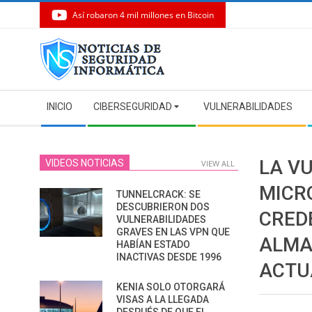
Así robaron 4 mil millones en Bitcoin
Skip
to
content
Secondary
INICIO
CIBERSEGURIDAD
VULNERABILIDADES
Navigation
Menu
LA VU
VIDEOS NOTICIAS
VIEW ALL
MICR
TUNNELCRACK: SE
DESCUBRIERON DOS
CRED
VULNERABILIDADES
GRAVES EN LAS VPN QUE
ALMA
HABÍAN ESTADO
INACTIVAS DESDE 1996
ACTU
KENIA SOLO OTORGARÁ
VISAS A LA LLEGADA