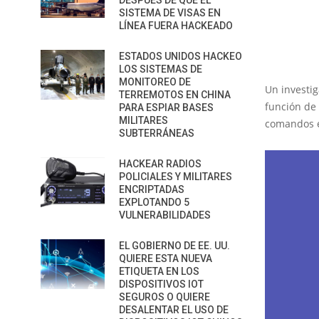
DESPUÉS DE QUE EL
SISTEMA DE VISAS EN
LÍNEA FUERA HACKEADO
ESTADOS UNIDOS HACKEO
LOS SISTEMAS DE
MONITOREO DE
Un investi
TERREMOTOS EN CHINA
función de 
PARA ESPIAR BASES
MILITARES
comandos en
SUBTERRÁNEAS
HACKEAR RADIOS
POLICIALES Y MILITARES
ENCRIPTADAS
EXPLOTANDO 5
VULNERABILIDADES
EL GOBIERNO DE EE. UU.
QUIERE ESTA NUEVA
ETIQUETA EN LOS
DISPOSITIVOS IOT
SEGUROS O QUIERE
DESALENTAR EL USO DE