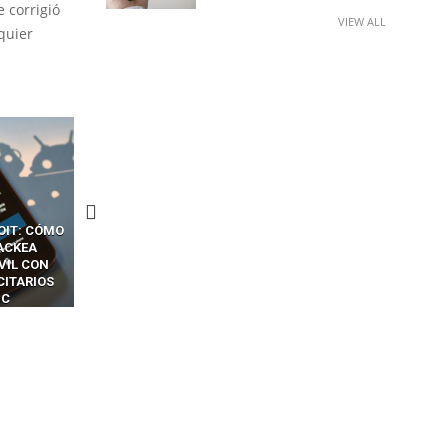
e corrigió
VIEW ALL
quier
CKERS
13 TÉCNICAS
CÓMO LOS HACKERS
OTPS Y
RIDÍCULAMENTE FÁCILES
MANIPULAN GITHUB
LES SIN
PARA HACKEAR Y EXPLOTAR
COPILOT DENTRO DE VS C
INCREÍBLE
NAVEGADORES DE IA
IM BOXES”
AGÉNTICA