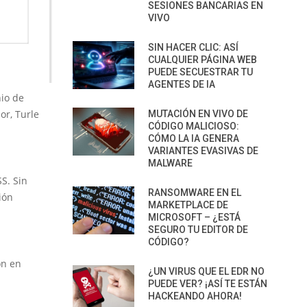
SESIONES BANCARIAS EN
VIVO
SIN HACER CLIC: ASÍ
CUALQUIER PÁGINA WEB
PUEDE SECUESTRAR TU
AGENTES DE IA
nio de
or, Turle
MUTACIÓN EN VIVO DE
CÓDIGO MALICIOSO:
CÓMO LA IA GENERA
VARIANTES EVASIVAS DE
MALWARE
S. Sin
RANSOMWARE EN EL
ión
MARKETPLACE DE
MICROSOFT – ¿ESTÁ
SEGURO TU EDITOR DE
CÓDIGO?
l
ón en
¿UN VIRUS QUE EL EDR NO
PUEDE VER? ¡ASÍ TE ESTÁN
HACKEANDO AHORA!