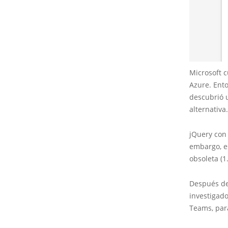
Microsoft c
Azure. Ent
descubrió 
alternativa.
jQuery con 
embargo, es
obsoleta (1
Después de 
investigado
Teams, para