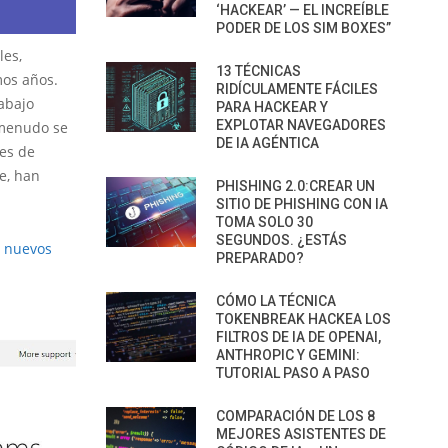
‘HACKEAR’ — EL INCREÍBLE
PODER DE LOS SIM BOXES”
les,
13 TÉCNICAS
mos años.
RIDÍCULAMENTE FÁCILES
abajo
PARA HACKEAR Y
EXPLOTAR NAVEGADORES
 menudo se
DE IA AGÉNTICA
res de
e, han
PHISHING 2.0:CREAR UN
SITIO DE PHISHING CON IA
TOMA SOLO 30
SEGUNDOS. ¿ESTÁS
e nuevos
PREPARADO?
CÓMO LA TÉCNICA
TOKENBREAK HACKEA LOS
FILTROS DE IA DE OPENAI,
ANTHROPIC Y GEMINI:
TUTORIAL PASO A PASO
COMPARACIÓN DE LOS 8
MEJORES ASISTENTES DE