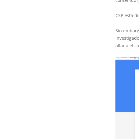
contenido (
CSP está d
Sin embargo
investigado
allanó el 