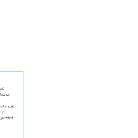
dió
sta de
rsky Lab.
e y
eguridad