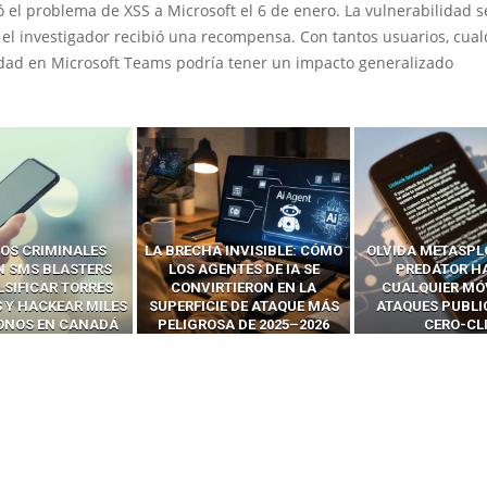
ó el problema de XSS a Microsoft el 6 de enero. La vulnerabilidad s
el investigador recibió una recompensa. Con tantos usuarios, cual
idad en Microsoft Teams podría tener un impacto generalizado
 INVISIBLE: CÓMO
OLVIDA METASPLOIT: CÓMO
CÓMO LOS HA
ENTES DE IA SE
PREDATOR HACKEA
INTERCEPTAN 
RTIERON EN LA
CUALQUIER MÓVIL CON
LLAMADAS MÓVI
IE DE ATAQUE MÁS
ATAQUES PUBLICITARIOS
‘HACKEAR’ — EL 
SA DE 2025–2026
CERO-CLIC
PODER DE LOS S