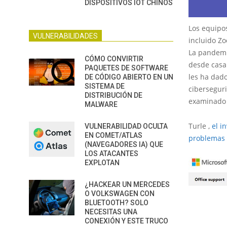
DISPOSITIVOS IOT CHINOS
Los equipos
VULNERABILIDADES
incluido Z
La pandemi
CÓMO CONVIRTIR
desde casa
PAQUETES DE SOFTWARE
les ha dado
DE CÓDIGO ABIERTO EN UN
SISTEMA DE
ciberseguri
DISTRIBUCIÓN DE
examinado 
MALWARE
Turle ,
el i
VULNERABILIDAD OCULTA
EN COMET/ATLAS
problemas 
(NAVEGADORES IA) QUE
LOS ATACANTES
EXPLOTAN
¿HACKEAR UN MERCEDES
O VOLKSWAGEN CON
BLUETOOTH? SOLO
NECESITAS UNA
CONEXIÓN Y ESTE TRUCO