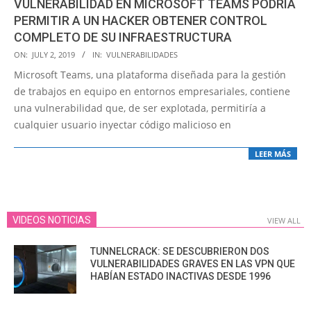
VULNERABILIDAD EN MICROSOFT TEAMS PODRÍA
PERMITIR A UN HACKER OBTENER CONTROL
COMPLETO DE SU INFRAESTRUCTURA
2019-
ON:
JULY 2, 2019
IN:
VULNERABILIDADES
07-
Microsoft Teams, una plataforma diseñada para la gestión
02
de trabajos en equipo en entornos empresariales, contiene
una vulnerabilidad que, de ser explotada, permitiría a
cualquier usuario inyectar código malicioso en
LEER MÁS
VIDEOS NOTICIAS
VIEW ALL
TUNNELCRACK: SE DESCUBRIERON DOS
VULNERABILIDADES GRAVES EN LAS VPN QUE
HABÍAN ESTADO INACTIVAS DESDE 1996