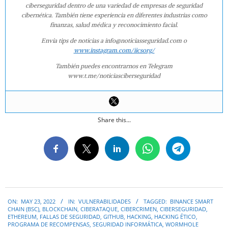
ciberseguridad dentro de una variedad de empresas de seguridad
cibernética. También tiene experiencia en diferentes industrias como
finanzas, salud médica y reconocimiento facial.
Envía tips de noticias a info@noticiasseguridad.com o
www.instagram.com/iicsorg/
También puedes encontrarnos en Telegram
www.t.me/noticiasciberseguridad
Share this...
2022-
ON:
MAY 23, 2022
IN:
VULNERABILIDADES
TAGGED:
BINANCE SMART
05-
CHAIN (BSC)
,
BLOCKCHAIN
,
CIBERATAQUE
,
CIBERCRIMEN
,
CIBERSEGURIDAD
,
23
ETHEREUM
,
FALLAS DE SEGURIDAD
,
GITHUB
,
HACKING
,
HACKING ÉTICO
,
PROGRAMA DE RECOMPENSAS
,
SEGURIDAD INFORMÁTICA
,
WORMHOLE