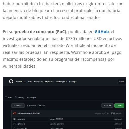
haber permitido a los hackers maliciosos exigir un rescate con
la amenaza de bloquear el acceso al protocolo, lo que habría
dejado inutilizables todos los fondos almacenados.
En su
prueba de concepto (PoC)
, publicada en
GitHub
, el
investigador señala que más de $730 millones USD en activos
virtuales residían en el contrato Wormhole al momento de
realizar las pruebas. En respuesta, Wormhole aprobó el pago
máximo establecido en su programa de recompensas por
vulnerabilidades.