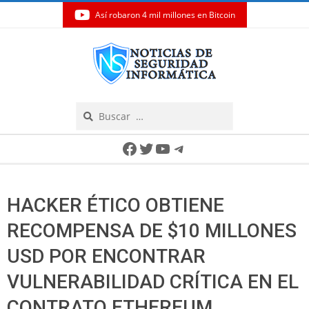
Así robaron 4 mil millones en Bitcoin
Skip
to
content
Search
Secondary
Facebook
Twitter
YouTube
Telegram
Navigation
Menu
HACKER ÉTICO OBTIENE
RECOMPENSA DE $10 MILLONES
USD POR ENCONTRAR
VULNERABILIDAD CRÍTICA EN EL
CONTRATO ETHEREUM