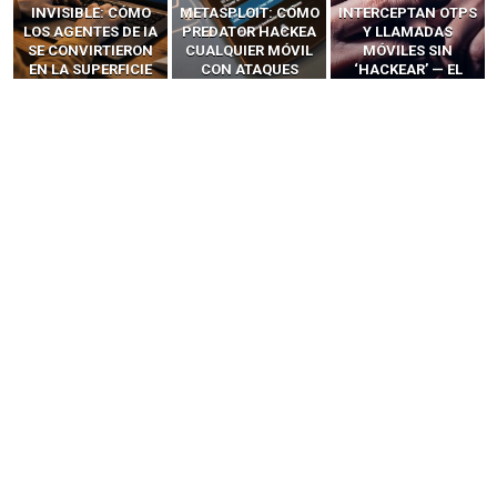
INVISIBLE: CÓMO
METASPLOIT: CÓMO
INTERCEPTAN OTPS
LOS AGENTES DE IA
PREDATOR HACKEA
Y LLAMADAS
SE CONVIRTIERON
CUALQUIER MÓVIL
MÓVILES SIN
EN LA SUPERFICIE
CON ATAQUES
‘HACKEAR’ — EL
DE ATAQUE MÁS
PUBLICITARIOS
INCREÍBLE PODER DE
PELIGROSA DE
CERO-CLIC
LOS SIM BOXES”
2025–2026