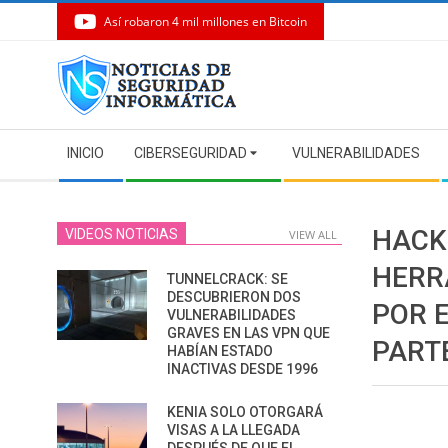
Así robaron 4 mil millones en Bitcoin
Skip
to
content
Secondary
INICIO
CIBERSEGURIDAD
VULNERABILIDADES
Navigation
Menu
HACK
VIDEOS NOTICIAS
VIEW ALL
HERR
TUNNELCRACK: SE
DESCUBRIERON DOS
POR 
VULNERABILIDADES
GRAVES EN LAS VPN QUE
PART
HABÍAN ESTADO
INACTIVAS DESDE 1996
KENIA SOLO OTORGARÁ
VISAS A LA LLEGADA