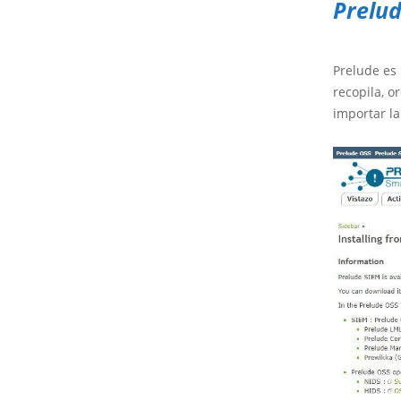
Prelu
Prelude es 
recopila, o
importar la