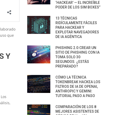
‘HACKEAR’ — EL INCREÍBLE
PODER DE LOS SIM BOXES”
13 TÉCNICAS
RIDÍCULAMENTE FÁCILES
PARA HACKEAR Y
elaborado
EXPLOTAR NAVEGADORES
 uso que
DE IA AGÉNTICA
PHISHING 2.0:CREAR UN
SITIO DE PHISHING CON IA
S Y
TOMA SOLO 30
SEGUNDOS. ¿ESTÁS
PREPARADO?
CÓMO LA TÉCNICA
TOKENBREAK HACKEA LOS
FILTROS DE IA DE OPENAI,
ANTHROPIC Y GEMINI:
TUTORIAL PASO A PASO
 Los
lisis,
COMPARACIÓN DE LOS 8
MEJORES ASISTENTES DE