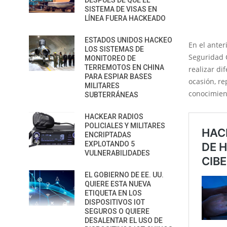
DESPUÉS DE QUE EL
SISTEMA DE VISAS EN
LÍNEA FUERA HACKEADO
ESTADOS UNIDOS HACKEO
En el anter
LOS SISTEMAS DE
Seguridad 
MONITOREO DE
TERREMOTOS EN CHINA
realizar di
PARA ESPIAR BASES
ocasión, r
MILITARES
conocimien
SUBTERRÁNEAS
HACKEAR RADIOS
POLICIALES Y MILITARES
ENCRIPTADAS
EXPLOTANDO 5
VULNERABILIDADES
EL GOBIERNO DE EE. UU.
QUIERE ESTA NUEVA
ETIQUETA EN LOS
DISPOSITIVOS IOT
SEGUROS O QUIERE
DESALENTAR EL USO DE