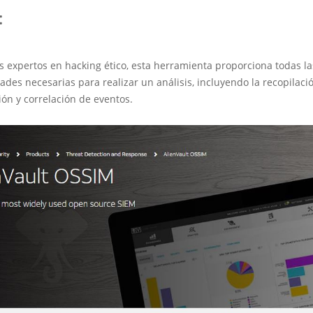
:
s expertos en hacking ético, esta herramienta proporciona todas la
ades necesarias para realizar un análisis, incluyendo la recopilació
ón y correlación de eventos.