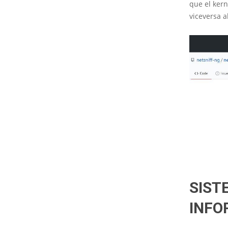
que el kern
viceversa a
SIST
INFO