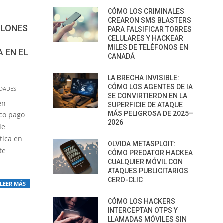
CÓMO LOS CRIMINALES
CREARON SMS BLASTERS
LLONES
PARA FALSIFICAR TORRES
CELULARES Y HACKEAR
MILES DE TELÉFONOS EN
 EN EL
CANADÁ
LA BRECHA INVISIBLE:
CÓMO LOS AGENTES DE IA
IDADES
SE CONVIRTIERON EN LA
en
SUPERFICIE DE ATAQUE
MÁS PELIGROSA DE 2025–
ico pago
2026
de
tica en
OLVIDA METASPLOIT:
te
CÓMO PREDATOR HACKEA
CUALQUIER MÓVIL CON
ATAQUES PUBLICITARIOS
CERO-CLIC
LEER MÁS
CÓMO LOS HACKERS
INTERCEPTAN OTPS Y
LLAMADAS MÓVILES SIN