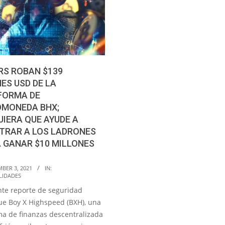
RS ROBAN $139
ES USD DE LA
FORMA DE
OMONEDA BHX;
IERA QUE AYUDE A
TRAR A LOS LADRONES
 GANAR $10 MILLONES
BER 3, 2021
IN:
LIDADES
nte reporte de seguridad
ue Boy X Highspeed (BXH), una
ma de finanzas descentralizada