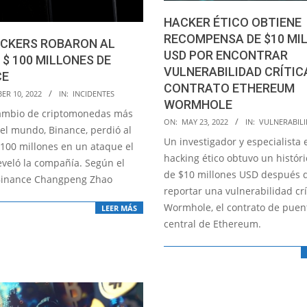
HACKER ÉTICO OBTIENE
RECOMPENSA DE $10 MI
ACKERS ROBARON AL
USD POR ENCONTRAR
$ 100 MILLONES DE
VULNERABILIDAD CRÍTICA
CE
CONTRATO ETHEREUM
ER 10, 2022
IN:
INCIDENTES
WORMHOLE
cambio de criptomonedas más
2022-
ON:
MAY 23, 2022
IN:
VULNERABIL
el mundo, Binance, perdió al
05-
Un investigador y especialista 
100 millones en un ataque el
23
hacking ético obtuvo un histór
eveló la compañía. Según el
de $10 millones USD después 
Binance Changpeng Zhao
reportar una vulnerabilidad crí
Wormhole, el contrato de puen
LEER MÁS
central de Ethereum.