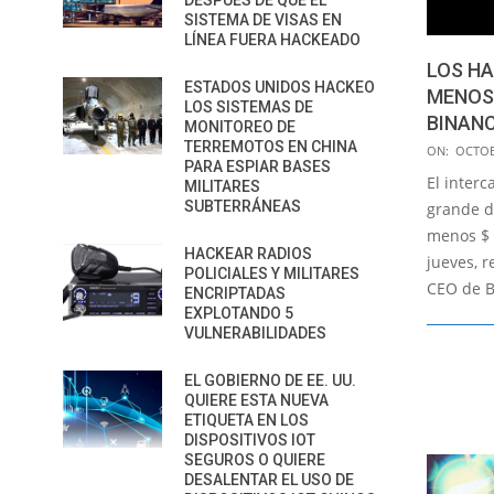
DESPUÉS DE QUE EL
SISTEMA DE VISAS EN
LÍNEA FUERA HACKEADO
LOS H
ESTADOS UNIDOS HACKEO
MENOS 
LOS SISTEMAS DE
BINAN
MONITOREO DE
2022-
TERREMOTOS EN CHINA
ON:
OCTOB
PARA ESPIAR BASES
10-
El inter
MILITARES
10
SUBTERRÁNEAS
grande d
menos $ 
HACKEAR RADIOS
jueves, r
POLICIALES Y MILITARES
CEO de 
ENCRIPTADAS
EXPLOTANDO 5
VULNERABILIDADES
EL GOBIERNO DE EE. UU.
QUIERE ESTA NUEVA
ETIQUETA EN LOS
DISPOSITIVOS IOT
SEGUROS O QUIERE
DESALENTAR EL USO DE