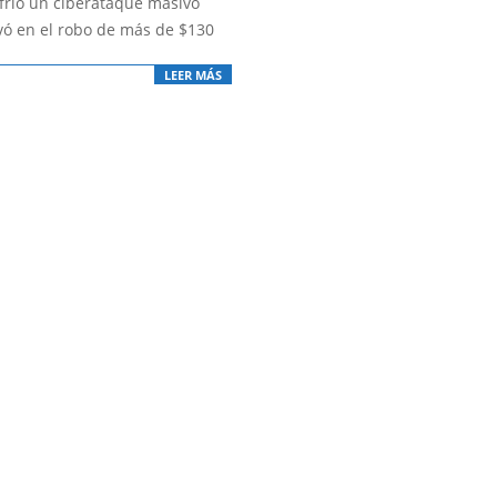
ufrió un ciberataque masivo
vó en el robo de más de $130
LEER MÁS