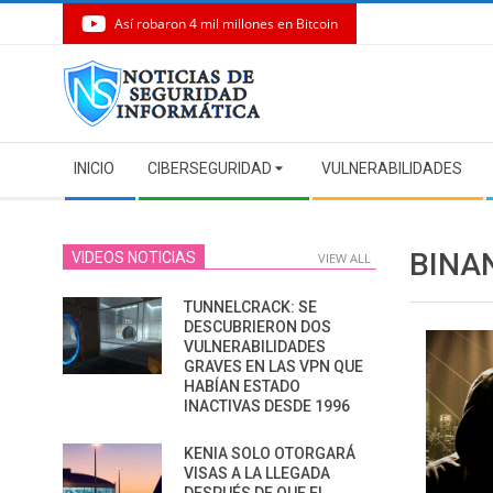
Así robaron 4 mil millones en Bitcoin
Skip
to
content
Secondary
INICIO
CIBERSEGURIDAD
VULNERABILIDADES
Navigation
Menu
BINA
VIDEOS NOTICIAS
VIEW ALL
TUNNELCRACK: SE
DESCUBRIERON DOS
VULNERABILIDADES
GRAVES EN LAS VPN QUE
HABÍAN ESTADO
INACTIVAS DESDE 1996
KENIA SOLO OTORGARÁ
VISAS A LA LLEGADA