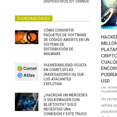
DISPOSITIVOS IOT CHINOS
VULNERABILIDADES
CÓMO CONVIRTIR
PAQUETES DE SOFTWARE
HACKE
DE CÓDIGO ABIERTO EN UN
MILLON
SISTEMA DE
PLATA
DISTRIBUCIÓN DE
MALWARE
CRIPT
CUALQU
VULNERABILIDAD OCULTA
ENCON
EN COMET/ATLAS
PODRÍA
(NAVEGADORES IA) QUE
LOS ATACANTES
USD
EXPLOTAN
2021-
ON:
NOVEM
VULNERABI
11-
¿HACKEAR UN MERCEDES
Un recie
03
O VOLKSWAGEN CON
BLUETOOTH? SOLO
señala q
NECESITAS UNA
platafor
CONEXIÓN Y ESTE TRUCO