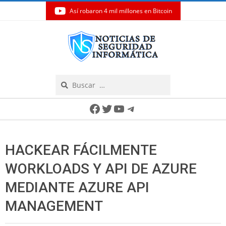
Así robaron 4 mil millones en Bitcoin
Skip
to
content
Search
Secondary
Facebook
Twitter
YouTube
Telegram
Navigation
Menu
HACKEAR FÁCILMENTE
WORKLOADS Y API DE AZURE
MEDIANTE AZURE API
MANAGEMENT