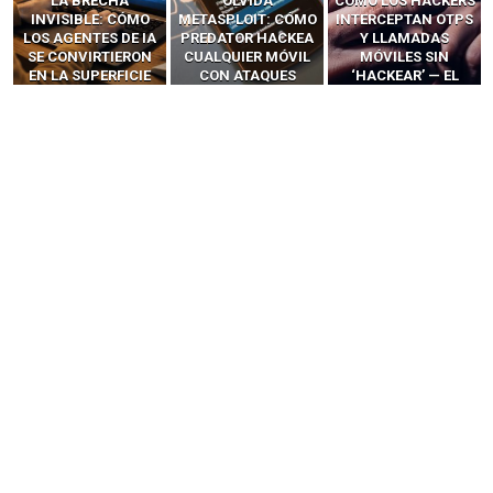
LA BRECHA
OLVIDA
CÓMO LOS HACKERS
INVISIBLE: CÓMO
METASPLOIT: CÓMO
INTERCEPTAN OTPS
LOS AGENTES DE IA
PREDATOR HACKEA
Y LLAMADAS
SE CONVIRTIERON
CUALQUIER MÓVIL
MÓVILES SIN
EN LA SUPERFICIE
CON ATAQUES
‘HACKEAR’ — EL
DE ATAQUE MÁS
PUBLICITARIOS
INCREÍBLE PODER DE
PELIGROSA DE
CERO-CLIC
LOS SIM BOXES”
2025–2026