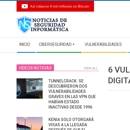
Así robaron 4 mil millones en Bitcoin
Skip
to
content
Secondary
INICIO
CIBERSEGURIDAD
VULNERABILIDADES
Navigation
Menu
6 VU
VIDEOS NOTICIAS
VIEW ALL
DIGIT
TUNNELCRACK: SE
DESCUBRIERON DOS
VULNERABILIDADES
GRAVES EN LAS VPN QUE
HABÍAN ESTADO
INACTIVAS DESDE 1996
KENIA SOLO OTORGARÁ
VISAS A LA LLEGADA