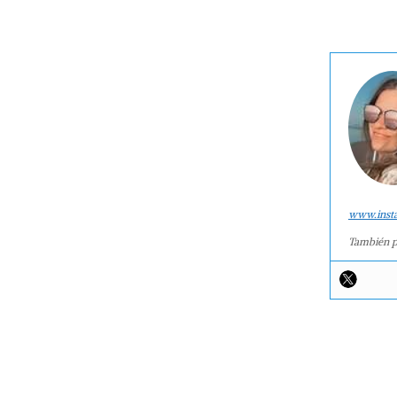
www.inst
También p