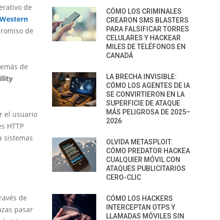
erativo de
CÓMO LOS CRIMINALES
Western
CREARON SMS BLASTERS
PARA FALSIFICAR TORRES
mpromiso de
CELULARES Y HACKEAR
MILES DE TELÉFONOS EN
CANADÁ
además de
LA BRECHA INVISIBLE:
lity
CÓMO LOS AGENTES DE IA
SE CONVIRTIERON EN LA
SUPERFICIE DE ATAQUE
MÁS PELIGROSA DE 2025–
r el usuario
2026
des HTTP
a sistemas
OLVIDA METASPLOIT:
CÓMO PREDATOR HACKEA
CUALQUIER MÓVIL CON
ATAQUES PUBLICITARIOS
CERO-CLIC
través de
CÓMO LOS HACKERS
INTERCEPTAN OTPS Y
azas pasar
LLAMADAS MÓVILES SIN