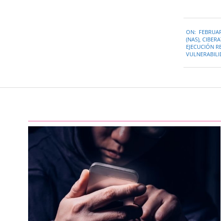
2022-
ON:
FEBRUAR
02-
(NAS)
,
CIBER
18
EJECUCIÓN R
VULNERABIL