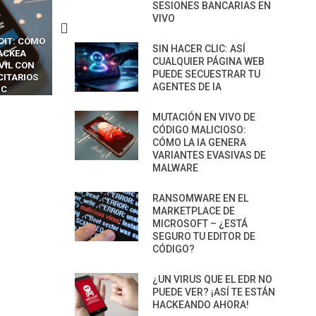
SESIONES BANCARIAS EN
VIVO
CKERS
13 TÉCNICAS
CÓMO LOS HACKERS
SIN HACER CLIC: ASÍ
OTPS Y
RIDÍCULAMENTE FÁCILES
MANIPULAN GITHUB
CUALQUIER PÁGINA WEB
LES SIN
PARA HACKEAR Y EXPLOTAR
COPILOT DENTRO DE VS C
PUEDE SECUESTRAR TU
INCREÍBLE
NAVEGADORES DE IA
AGENTES DE IA
IM BOXES”
AGÉNTICA
MUTACIÓN EN VIVO DE
CÓDIGO MALICIOSO:
CÓMO LA IA GENERA
VARIANTES EVASIVAS DE
MALWARE
RANSOMWARE EN EL
MARKETPLACE DE
MICROSOFT – ¿ESTÁ
SEGURO TU EDITOR DE
CÓDIGO?
¿UN VIRUS QUE EL EDR NO
PUEDE VER? ¡ASÍ TE ESTÁN
HACKEANDO AHORA!