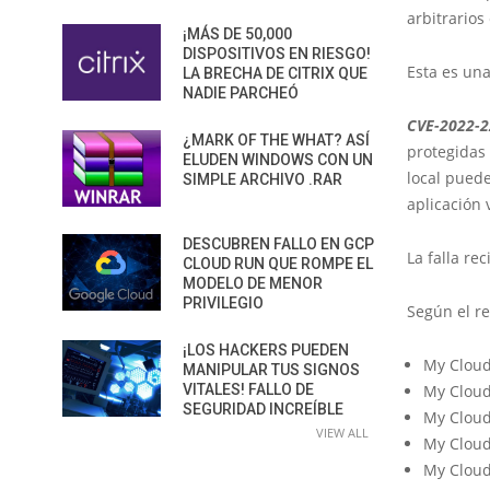
arbitrarios
¡MÁS DE 50,000
DISPOSITIVOS EN RIESGO!
Esta es una
LA BRECHA DE CITRIX QUE
NADIE PARCHEÓ
CVE-2022-
¿MARK OF THE WHAT? ASÍ
protegidas 
ELUDEN WINDOWS CON UN
local puede
SIMPLE ARCHIVO .RAR
aplicación 
DESCUBREN FALLO EN GCP
La falla re
CLOUD RUN QUE ROMPE EL
MODELO DE MENOR
PRIVILEGIO
Según el re
¡LOS HACKERS PUEDEN
My Cloud
MANIPULAR TUS SIGNOS
VITALES! FALLO DE
My Cloud
SEGURIDAD INCREÍBLE
My Cloud
VIEW ALL
My Cloud
My Cloud