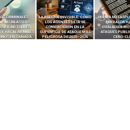
 INVISIBLE: CÓMO
OLVIDA METASPLOIT: CÓMO
CÓMO LOS HA
ENTES DE IA SE
PREDATOR HACKEA
INTERCEPTAN 
RTIERON EN LA
CUALQUIER MÓVIL CON
LLAMADAS MÓVI
IE DE ATAQUE MÁS
ATAQUES PUBLICITARIOS
‘HACKEAR’ — EL 
SA DE 2025–2026
CERO-CLIC
PODER DE LOS S