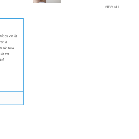
VIEW ALL
nfoca en la
rse a
ro de una
cia en
al.