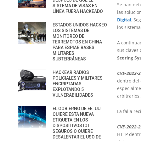
DESPUÉS DE QUE EL
Se han det
SISTEMA DE VISAS EN
LÍNEA FUERA HACKEADO
las soluci
Digital
. Se
ESTADOS UNIDOS HACKEO
los sistema
LOS SISTEMAS DE
MONITOREO DE
TERREMOTOS EN CHINA
A continua
PARA ESPIAR BASES
sus claves 
MILITARES
Scoring S
SUBTERRÁNEAS
HACKEAR RADIOS
CVE-2022-
POLICIALES Y MILITARES
dentro del 
ENCRIPTADAS
especialmen
EXPLOTANDO 5
VULNERABILIDADES
arbitrarios.
EL GOBIERNO DE EE. UU.
La falla re
QUIERE ESTA NUEVA
ETIQUETA EN LOS
DISPOSITIVOS IOT
CVE-2022-
SEGUROS O QUIERE
HTTP dentro
DESALENTAR EL USO DE