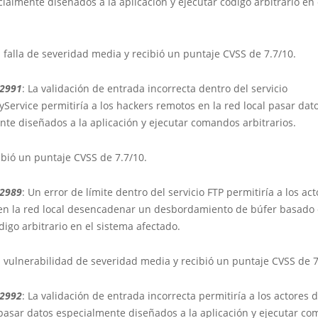
ialmente diseñados a la aplicación y ejecutar código arbitrario en 
 falla de severidad media y recibió un puntaje CVSS de 7.7/10.
22991
: La validación de entrada incorrecta dentro del servicio
yService permitiría a los hackers remotos en la red local pasar dat
te diseñados a la aplicación y ejecutar comandos arbitrarios.
cibió un puntaje CVSS de 7.7/10.
22989
: Un error de límite dentro del servicio FTP permitiría a los ac
n la red local desencadenar un desbordamiento de búfer basado e
digo arbitrario en el sistema afectado.
 vulnerabilidad de severidad media y recibió un puntaje CVSS de 7
22992
: La validación de entrada incorrecta permitiría a los actores 
asar datos especialmente diseñados a la aplicación y ejecutar c