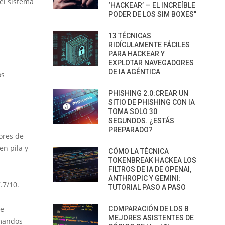
el sistema
‘HACKEAR’ — EL INCREÍBLE
PODER DE LOS SIM BOXES”
13 TÉCNICAS
RIDÍCULAMENTE FÁCILES
PARA HACKEAR Y
EXPLOTAR NAVEGADORES
DE IA AGÉNTICA
os
PHISHING 2.0:CREAR UN
SITIO DE PHISHING CON IA
TOMA SOLO 30
SEGUNDOS. ¿ESTÁS
PREPARADO?
tores de
n pila y
CÓMO LA TÉCNICA
TOKENBREAK HACKEA LOS
FILTROS DE IA DE OPENAI,
ANTHROPIC Y GEMINI:
.7/10.
TUTORIAL PASO A PASO
de
COMPARACIÓN DE LOS 8
MEJORES ASISTENTES DE
omandos