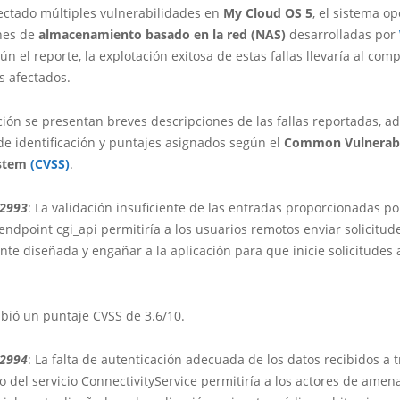
ectado múltiples vulnerabilidades en
My Cloud OS 5
, el sistema op
ones de
almacenamiento basado en la red (NAS)
desarrolladas por
gún el reporte, la explotación exitosa de estas fallas llevaría al co
s afectados.
ción se presentan breves descripciones de las fallas reportadas, 
de identificación y puntajes asignados según el
Common Vulnerabi
ystem
(CVSS)
.
22993
: La validación insuficiente de las entradas proporcionadas po
endpoint cgi_api permitiría a los usuarios remotos enviar solicitu
te diseñada y engañar a la aplicación para que inicie solicitudes 
cibió un puntaje CVSS de 3.6/10.
22994
: La falta de autenticación adecuada de los datos recibidos a 
 del servicio ConnectivityService permitiría a los actores de amen