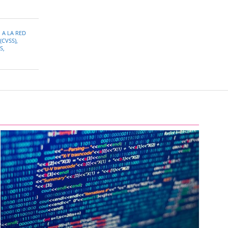
A LA RED
(CVSS)
,
S
,