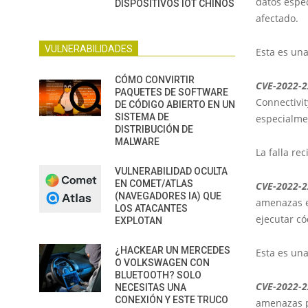
datos espec
DISPOSITIVOS IOT CHINOS
afectado.
VULNERABILIDADES
Esta es una
CÓMO CONVIRTIR
CVE-2022-
PAQUETES DE SOFTWARE
Connectivit
DE CÓDIGO ABIERTO EN UN
SISTEMA DE
especialmen
DISTRIBUCIÓN DE
MALWARE
La falla re
VULNERABILIDAD OCULTA
EN COMET/ATLAS
CVE-2022-
(NAVEGADORES IA) QUE
amenazas e
LOS ATACANTES
ejecutar có
EXPLOTAN
¿HACKEAR UN MERCEDES
Esta es una
O VOLKSWAGEN CON
BLUETOOTH? SOLO
CVE-2022-
NECESITAS UNA
CONEXIÓN Y ESTE TRUCO
amenazas p