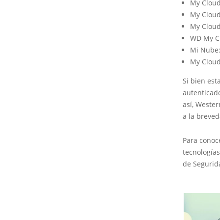
My Cloud
My Cloud
My Cloud
WD My Cl
Mi Nube:
My Cloud
Si bien es
autenticad
así, Wester
a la breved
Para conoc
tecnologías
de Segurida