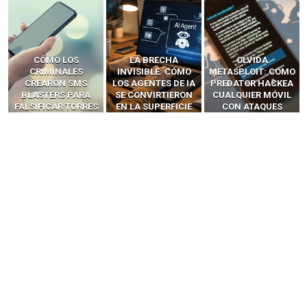
LA BRECHA
OLVIDA
CÓMO LOS HACKERS
INVISIBLE: CÓMO
METASPLOIT: CÓMO
INTERCEPTAN OTPS
LOS AGENTES DE IA
PREDATOR HACKEA
Y LLAMADAS
SE CONVIRTIERON
CUALQUIER MÓVIL
MÓVILES SIN
EN LA SUPERFICIE
CON ATAQUES
‘HACKEAR’ — EL
DE ATAQUE MÁS
PUBLICITARIOS
INCREÍBLE PODER DE
PELIGROSA DE
CERO-CLIC
LOS SIM BOXES”
2025–2026