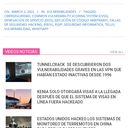
2022-
ON:
MARCH 2, 2022
IN:
VULNERABILIDADES
TAGGED:
03-
CIBERSEGURIDAD
,
COMMON VULNERABILITY SCORING SYSTEM (CVSS)
,
02
DENEGACIÓN DE SERVICIO (DOS)
,
EJECUCIÓN DE CÓDIGO ARBITRARIO
,
FALLAS
DE SEGURIDAD
,
HACKING
,
JFROG
,
PJSIP
,
SEGURIDAD INFORMÁTICA
,
TELUU
,
VULNERABILIDAD
,
WHATSAPP
VIDEOS NOTICIAS
VIEW ALL
TUNNELCRACK: SE DESCUBRIERON DOS
VULNERABILIDADES GRAVES EN LAS VPN QUE
HABÍAN ESTADO INACTIVAS DESDE 1996
KENIA SOLO OTORGARÁ VISAS A LA LLEGADA
DESPUÉS DE QUE EL SISTEMA DE VISAS EN
LÍNEA FUERA HACKEADO
ESTADOS UNIDOS HACKEO LOS SISTEMAS DE
MONITOREO DE TERREMOTOS EN CHINA