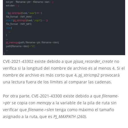
CVE-2021-43302 existe debido a que
pjsua_recorder_create
no
verifica si la longitud del nombre de archivo es al menos 4. Si el
nombre de archivo es más corto que 4,
pj_stricmp2
provocará
una lectura fuera de los límites al comparar las cadenas.
Por otra parte, CVE-2021-43300 existe debido a que
filename-
>ptr
se copia con
memcpy
a la variable de la pila de ruta sin
verificar que
filename->slen
tenga como máximo el tamaño
asignado a la ruta, que es
PJ_MAXPATH (260).