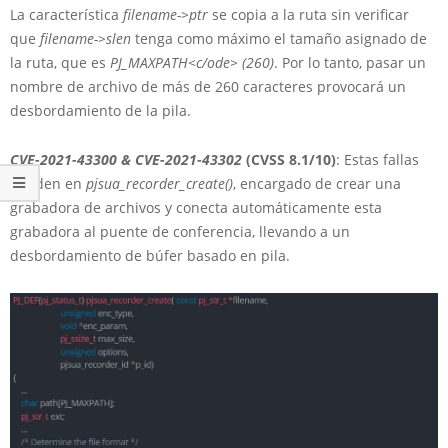
La característica
filename->ptr
se copia a la ruta sin verificar
que
filename->slen
tenga como máximo el tamaño asignado de
la ruta, que es
PJ_MAXPATH<c/ode> (260)
. Por lo tanto, pasar un
nombre de archivo de más de 260 caracteres provocará un
desbordamiento de la pila.
CVE-2021-43300
&
CVE-2021-43302
(CVSS 8.1/10)
: Estas fallas
residen en
pjsua_recorder_create()
, encargado de crear una
grabadora de archivos y conecta automáticamente esta
grabadora al puente de conferencia, llevando a un
desbordamiento de búfer basado en pila.