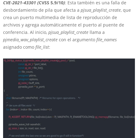
CVE-2021-43301 (
CVSS 5.9/10
)
: Esta también es una falla de
desbordamiento de pila que afecta a
pjsua_playlist_create
, que
crea un puerto multimedia de lista de reproducción de
archivos y agrega automáticamente el puerto al puente de
conferencia. Al inicio,
pjsua_playlist_create
llama a
pjmedia_wav_playlist_create
con el argumento
file_names
asignado como
file_list
: