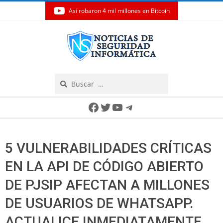
Así robaron 4 mil millones en Bitcoin
Skip
to
content
Search
Secondary
Facebook
Twitter
YouTube
Telegram
Navigation
Menu
5 VULNERABILIDADES CRÍTICAS
EN LA API DE CÓDIGO ABIERTO
DE PJSIP AFECTAN A MILLONES
DE USUARIOS DE WHATSAPP.
ACTUALICE INMEDIATAMENTE