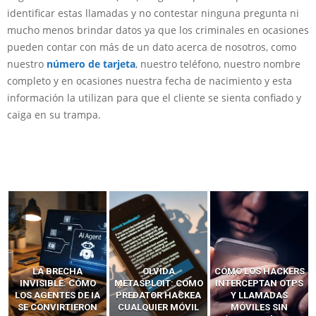
identificar estas llamadas y no contestar ninguna pregunta ni
mucho menos brindar datos ya que los criminales en ocasiones
pueden contar con más de un dato acerca de nosotros, como
nuestro
número de tarjeta
, nuestro teléfono, nuestro nombre
completo y en ocasiones nuestra fecha de nacimiento y esta
información la utilizan para que el cliente se sienta confiado y
caiga en su trampa.
LA BRECHA
OLVIDA
CÓMO LOS HACKERS
INVISIBLE: CÓMO
METASPLOIT: CÓMO
INTERCEPTAN OTPS
LOS AGENTES DE IA
PREDATOR HACKEA
Y LLAMADAS
SE CONVIRTIERON
CUALQUIER MÓVIL
MÓVILES SIN