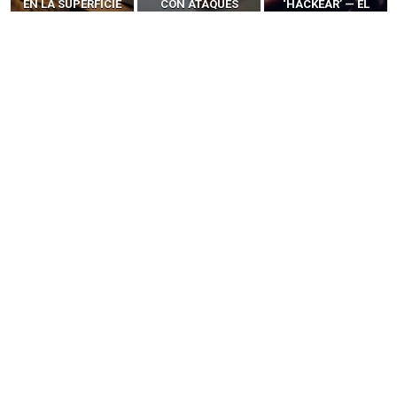
EN LA SUPERFICIE
CON ATAQUES
‘HACKEAR’ — EL
DE ATAQUE MÁS
PUBLICITARIOS
INCREÍBLE PODER DE
PELIGROSA DE
CERO-CLIC
LOS SIM BOXES”
2025–2026