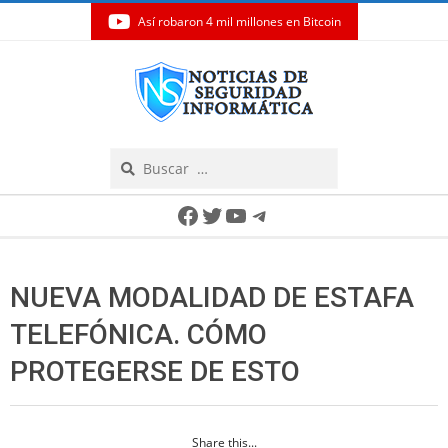
Así robaron 4 mil millones en Bitcoin
Skip
to
content
Search
Secondary
Facebook
Twitter
YouTube
Telegram
Navigation
Menu
NUEVA MODALIDAD DE ESTAFA
TELEFÓNICA. CÓMO
PROTEGERSE DE ESTO
Share this...