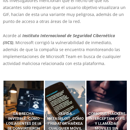
los investigadores mencionan que el hecho de que los
atacantes solo requieran que el usuario objetivo visualizara un
GIF, hacían de esta una variante muy peligrosa, además de un
punto de acceso a otras áreas de la red.
Acorde al
Instituto Internacional de Seguridad Cibernética
(IICS)
, Microsoft corrigió la vulnerabilidad de inmediato,
además de que la compañía se encuentra monitoreando las
implementaciones de Microsoft Team en busca de cualquier
actividad maliciosa relacionada con esta plataforma.
LA BRECHA
OLVIDA
CÓMO LOS HACKERS
INVISIBLE: CÓMO
METASPLOIT: CÓMO
INTERCEPTAN OTPS
LOS AGENTES DE IA
PREDATOR HACKEA
Y LLAMADAS
SE CONVIRTIERON
CUALQUIER MÓVIL
MÓVILES SIN