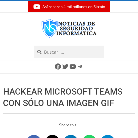
Así robaron 4 mil millones en Bitcoin
Skip
to
content
Search
Secondary
Facebook
Twitter
YouTube
Telegram
Navigation
Menu
HACKEAR MICROSOFT TEAMS
CON SÓLO UNA IMAGEN GIF
Share this...