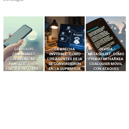
LA BRECHA
OLVIDA
CÓMO LOS HACKERS
INVISIBLE: CÓMO
METASPLOIT: CÓMO
INTERCEPTAN OTPS
LOS AGENTES DE IA
PREDATOR HACKEA
Y LLAMADAS
SE CONVIRTIERON
CUALQUIER MÓVIL
MÓVILES SIN
EN LA SUPERFICIE
CON ATAQUES
‘HACKEAR’ — EL
DE ATAQUE MÁS
PUBLICITARIOS
INCREÍBLE PODER DE
PELIGROSA DE
CERO-CLIC
LOS SIM BOXES”
2025–2026