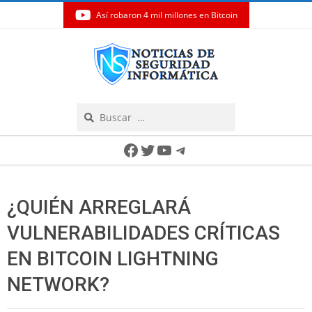
Así robaron 4 mil millones en Bitcoin
Skip
to
content
Search
Secondary
Facebook
Twitter
YouTube
Telegram
Navigation
Menu
¿QUIÉN ARREGLARÁ
VULNERABILIDADES CRÍTICAS
EN BITCOIN LIGHTNING
NETWORK?