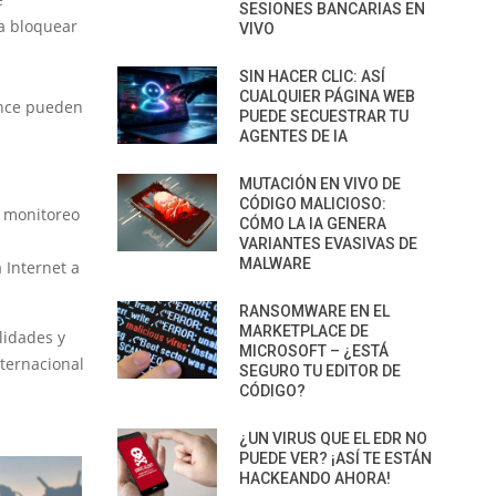
SESIONES BANCARIAS EN
a bloquear
VIVO
SIN HACER CLIC: ASÍ
CUALQUIER PÁGINA WEB
ence pueden
PUEDE SECUESTRAR TU
AGENTES DE IA
MUTACIÓN EN VIVO DE
CÓDIGO MALICIOSO:
e monitoreo
CÓMO LA IA GENERA
VARIANTES EVASIVAS DE
MALWARE
 Internet a
RANSOMWARE EN EL
MARKETPLACE DE
lidades y
MICROSOFT – ¿ESTÁ
nternacional
SEGURO TU EDITOR DE
CÓDIGO?
¿UN VIRUS QUE EL EDR NO
PUEDE VER? ¡ASÍ TE ESTÁN
HACKEANDO AHORA!