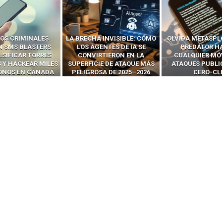
 INVISIBLE: CÓMO
OLVIDA METASPLOIT: CÓMO
CÓMO LOS HA
ENTES DE IA SE
PREDATOR HACKEA
INTERCEPTAN 
RTIERON EN LA
CUALQUIER MÓVIL CON
LLAMADAS MÓVI
IE DE ATAQUE MÁS
ATAQUES PUBLICITARIOS
‘HACKEAR’ — EL 
SA DE 2025–2026
CERO-CLIC
PODER DE LOS S