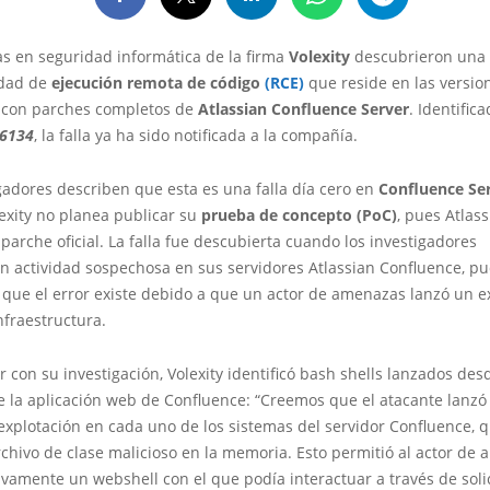
as en seguridad informática de la firma
Volexity
descubrieron una
idad de
ejecución remota de código
(RCE)
que reside en las versi
y con parches completos de
Atlassian Confluence Server
. Identific
26134
, la falla ya ha sido notificada a la compañía.
gadores describen que esta es una falla día cero en
Confluence Se
lexity no planea publicar su
prueba de concepto (PoC)
, pues Atlas
parche oficial. La falla fue descubierta cuando los investigadores
on actividad sospechosa en sus servidores Atlassian Confluence, p
que el error existe debido a que un actor de amenazas lanzó un e
infraestructura.
r con su investigación, Volexity identificó bash shells lanzados des
e la aplicación web de Confluence: “Creemos que el atacante lanzó
explotación en cada uno de los sistemas del servidor Confluence, q
chivo de clase malicioso en la memoria. Esto permitió al actor de
ivamente un webshell con el que podía interactuar a través de soli