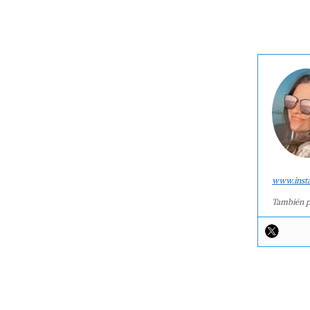
www.inst
También p