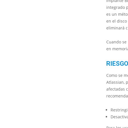
implante B
integrado 
es un méto
en el disco
eliminará c
Cuando se 
en memoria
RIESGO
Como se me
Atlassian,
afectadas c
recomendac
Restringi
Desactiv
Para los u