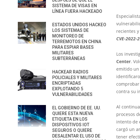
DESPUÉS DE QUE EL
SISTEMA DE VISAS EN
LÍNEA FUERA HACKEADO
Especialist
vulnerabil
ESTADOS UNIDOS HACKEO
LOS SISTEMAS DE
recientes 
MONITOREO DE
CVE-2022-
TERREMOTOS EN CHINA
PARA ESPIAR BASES
MILITARES
Los investi
SUBTERRÁNEAS
Center
. Vo
emitido un 
HACKEAR RADIOS
identificar
POLICIALES Y MILITARES
ENCRIPTADAS
comprobar 
EXPLOTANDO 5
contra su 
VULNERABILIDADES
Al continua
EL GOBIERNO DE EE. UU.
QUIERE ESTA NUEVA
procesos d
ETIQUETA EN LOS
intento de 
DISPOSITIVOS IOT
cargó un ar
SEGUROS O QUIERE
DESALENTAR EL USO DE
tener efect