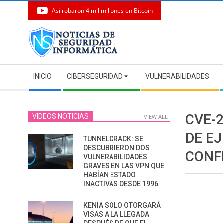
Así robaron 4 mil millones en Bitcoin
Skip
to
content
Secondary
INICIO
CIBERSEGURIDAD
VULNERABILIDADES
Navigation
Menu
CVE-2
VIDEOS NOTICIAS
VIEW ALL
DE E
TUNNELCRACK: SE
DESCUBRIERON DOS
CONF
VULNERABILIDADES
GRAVES EN LAS VPN QUE
HABÍAN ESTADO
INACTIVAS DESDE 1996
KENIA SOLO OTORGARÁ
VISAS A LA LLEGADA