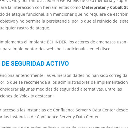
EHINDER, y por tanto acceder a webshells de solo memoria y sopor
para la interacción con herramientas como
Meterpreter
y
Cobalt St
do de ataque funcional, sin mencionar que no requiere de escribir
 objetivo y no permite la persistencia, por lo que el reinicio del sis
ualquier rastro de ataque.
implementa el implante BEHINDER, los actores de amenazas usan 
 para implementar dos webshells adicionales en el disco.
 DE SEGURIDAD ACTIVO
nciona anteriormente, las vulnerabilidades no han sido corregida
 por lo que se recomienda a los administradores de implementacio
onsiderar algunas medidas de seguridad alternativas. Entre las
iones de Volexity destacan:
r acceso a las instancias de Confluence Server y Data Center desde
ar las instancias de Confluence Server y Data Center
suarios que no puedan aplicar alguna de estas recomendaciones, s