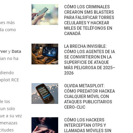
CÓMO LOS CRIMINALES
CREARON SMS BLASTERS
PARA FALSIFICAR TORRES
ones más
CELULARES Y HACKEAR
MILES DE TELÉFONOS EN
ada como
CANADÁ
LA BRECHA INVISIBLE:
rver
y
Data
CÓMO LOS AGENTES DE IA
SE CONVIRTIERON EN LA
sian no ha
SUPERFICIE DE ATAQUE
MÁS PELIGROSA DE 2025–
udiendo
2026
xploit RCE
OLVIDA METASPLOIT:
CÓMO PREDATOR HACKEA
CUALQUIER MÓVIL CON
de los
ATAQUES PUBLICITARIOS
CERO-CLIC
 un solo
ue a su vez
CÓMO LOS HACKERS
 amenazas
INTERCEPTAN OTPS Y
citudes
LLAMADAS MÓVILES SIN