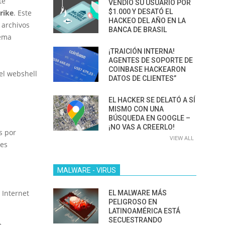
te
VENDIÓ SU USUARIO POR
$1.000 Y DESATÓ EL
rike
. Este
HACKEO DEL AÑO EN LA
 archivos
BANCA DE BRASIL
tema
¡TRAICIÓN INTERNA!
AGENTES DE SOPORTE DE
COINBASE HACKEARON
el webshell
DATOS DE CLIENTES”
EL HACKER SE DELATÓ A SÍ
MISMO CON UNA
BÚSQUEDA EN GOOGLE –
¡NO VAS A CREERLO!
s por
VIEW ALL
nes
MALWARE - VIRUS
 Internet
EL MALWARE MÁS
PELIGROSO EN
LATINOAMÉRICA ESTÁ
SECUESTRANDO
e