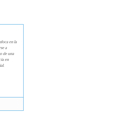
nfoca en la
rse a
ro de una
cia en
al.