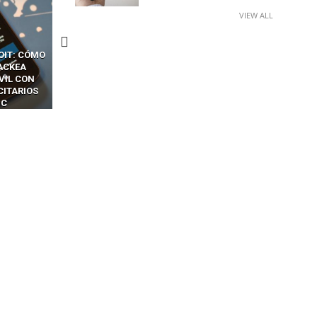
VIEW ALL
CKERS
13 TÉCNICAS
CÓMO LOS HACKERS
OTPS Y
RIDÍCULAMENTE FÁCILES
MANIPULAN GITHUB
LES SIN
PARA HACKEAR Y EXPLOTAR
COPILOT DENTRO DE VS C
INCREÍBLE
NAVEGADORES DE IA
IM BOXES”
AGÉNTICA