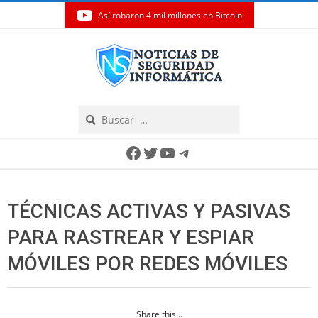
Así robaron 4 mil millones en Bitcoin
Skip
to
content
Search
Secondary
Facebook
Twitter
YouTube
Telegram
Navigation
Menu
TÉCNICAS ACTIVAS Y PASIVAS
PARA RASTREAR Y ESPIAR
MÓVILES POR REDES MÓVILES
Share this...