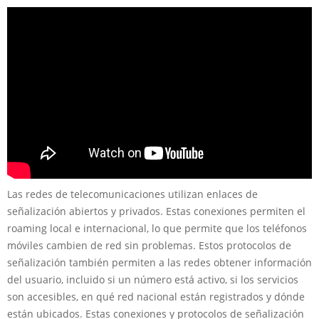
Las redes de telecomunicaciones utilizan enlaces de
señalización abiertos y privados. Estas conexiones permiten el
roaming local e internacional, lo que permite que los teléfonos
móviles cambien de red sin problemas. Estos protocolos de
señalización también permiten a las redes obtener información
del usuario, incluido si un número está activo, si los servicios
son accesibles, en qué red nacional están registrados y dónde
están ubicados. Estas conexiones y protocolos de señalización