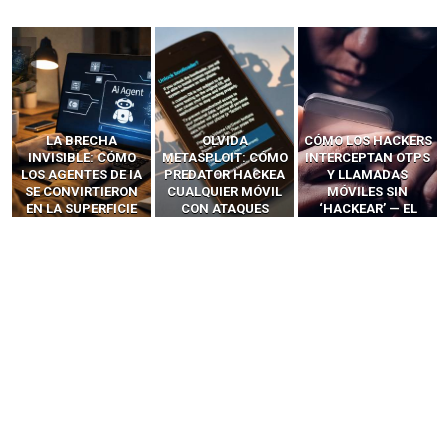
OLVIDA
CÓMO LOS HACKERS
13 TÉCNICAS
METASPLOIT: CÓMO
INTERCEPTAN OTPS
RIDÍCULAMENTE
PREDATOR HACKEA
Y LLAMADAS
FÁCILES PARA
CUALQUIER MÓVIL
MÓVILES SIN
HACKEAR Y
CON ATAQUES
‘HACKEAR’ — EL
EXPLOTAR
PUBLICITARIOS
INCREÍBLE PODER DE
NAVEGADORES DE IA
CERO-CLIC
LOS SIM BOXES”
AGÉNTICA